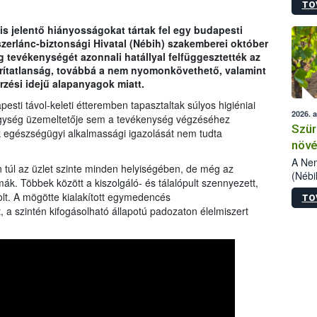
TO
kőris
jelen
is jelentő hiányosságokat tártak fel egy budapesti
talál
szerlánc-biztonsági Hivatal (Nébih) szakemberei október
azono
 tevékenységét azonnali hatállyal felfüggesztették az
folyta
karítatlanság, továbbá a nem nyomonkövethető, valamint
intéz
zési idejű alapanyagok miatt.
össze
érdek
esti távol-keleti étteremben tapasztaltak súlyos higiéniai
2026. 
gység üzemeltetője sem a tevékenység végzéséhez
Szür
 egészségügyi alkalmassági igazolását nem tudta
növé
szől
A Nem
túl az üzlet szinte minden helyiségében, de még az
(Nébi
ák. Többek között a kiszolgáló- és tálalópult szennyezett,
Klart
olt. A mögötte kialakított egymedencés
TO
módos
 a szintén kifogásolható állapotú padozaton élelmiszert
egész
felha
célja
lehet
Az Or
felha
terme