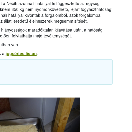
 a Nébih azonnali hatállyal felfüggesztette az egység
aknem 350 kg nem nyomonkövethető, lejárt fogyaszthatósági
ali hatállyal kivontak a forgalomból, azok forgalomba
 az állati eredetű élelmiszerek megsemmisítését.
i hiányosságok maradéktalan kijavítása után, a hatóság
etően folytathatja majd tevékenységét.
atban van.
k a
jogsértés listán
.