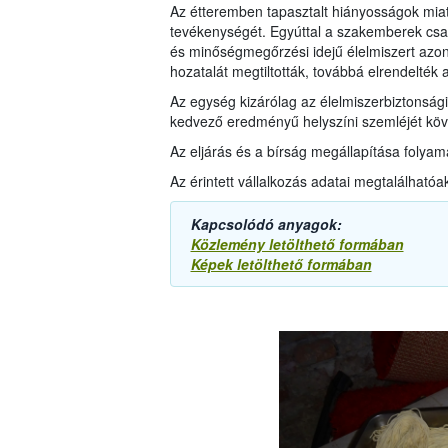
Az étteremben tapasztalt hiányosságok miatt
tevékenységét. Egyúttal a szakemberek cs
és minőségmegőrzési idejű élelmiszert azonn
hozatalát megtiltották, továbbá elrendelték
Az egység kizárólag az élelmiszerbiztonság
kedvező eredményű helyszíni szemléjét köv
Az eljárás és a bírság megállapítása folyam
Az érintett vállalkozás adatai megtalálhatóa
Kapcsolódó anyagok:
Közlemény letölthető formában
Képek letölthető formában