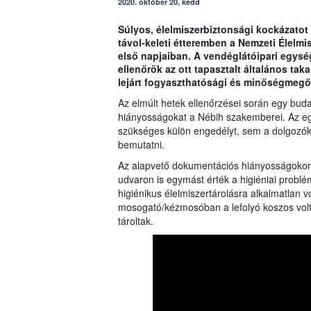
2020. október 20, kedd
Súlyos, élelmiszerbiztonsági kockázatot 
távol-keleti étteremben a Nemzeti Élelmi
első napjaiban. A vendéglátóipari egység
ellenőrök az ott tapasztalt általános ta
lejárt fogyaszthatósági és minőségmegőr
Az elmúlt hetek ellenőrzései során egy budap
hiányosságokat a Nébih szakemberei. Az e
szükséges külön engedélyt, sem a dolgozók
bemutatni.
Az alapvető dokumentációs hiányosságokon 
udvaron is egymást érték a higiéniai problém
higiénikus élelmiszertárolásra alkalmatlan v
mosogató/kézmosóban a lefolyó koszos volt,
tároltak.