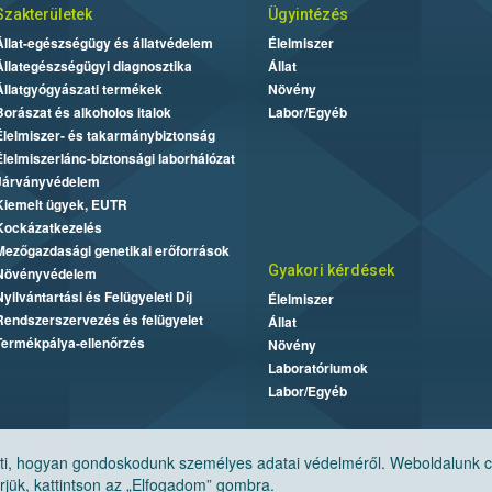
Szakterületek
Ügyintézés
Állat-egészségügy és állatvédelem
Élelmiszer
Állategészségügyi diagnosztika
Állat
Állatgyógyászati termékek
Növény
Borászat és alkoholos italok
Labor/Egyéb
Élelmiszer- és takarmánybiztonság
Élelmiszerlánc-biztonsági laborhálózat
Járványvédelem
Kiemelt ügyek, EUTR
Kockázatkezelés
Mezőgazdasági genetikai erőforrások
Gyakori kérdések
Növényvédelem
Nyilvántartási és Felügyeleti Díj
Élelmiszer
Rendszerszervezés és felügyelet
Állat
Termékpálya-ellenőrzés
Növény
Laboratóriumok
Labor/Egyéb
, hogyan gondoskodunk személyes adatai védelméről. Weboldalunk cook
jük, kattintson az „Elfogadom” gombra.