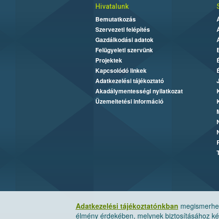
Hivatalunk
Bemutatkozás
Szervezeti felépítés
Gazdálkodási adatok
Felügyeleti szervünk
Projektek
Kapcsolódó linkek
Adatkezelési tájékoztató
Akadálymentességi nyilatkozat
Üzemeltetési információ
Adatkezelési tájékoztatónkban
megismerheti
élmény érdekében, melynek biztosításához kér