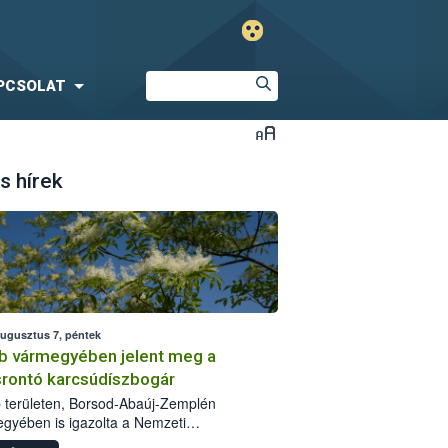
PCSOLAT
s hírek
augusztus 7, péntek
b vármegyében jelent meg a
srontó karcsúdíszbogár
 területen, Borsod-Abaúj-Zemplén
gyében is igazolta a Nemzeti
iszerlánc-biztonsági Hivatal (Nébih) a