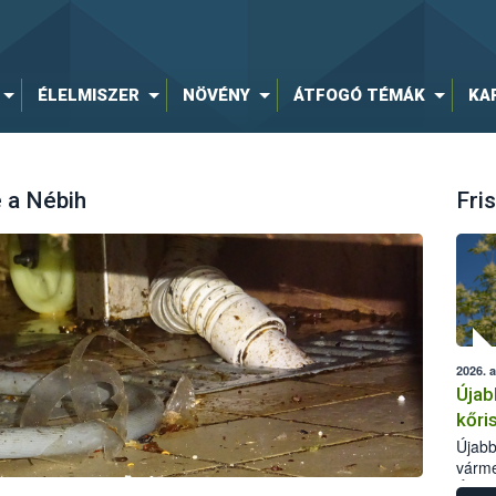
ÉLELMISZER
NÖVÉNY
ÁTFOGÓ TÉMÁK
KA
e a Nébih
Fris
2026. 
Újab
kőri
Újabb
várme
Élelm