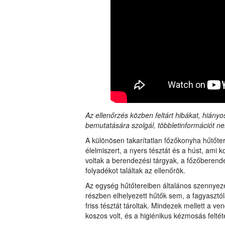
Az ellenőrzés közben feltárt hibákat, hiányo
bemutatására szolgál, többletinformációt ne
A különösen takarítatlan főzőkonyha hűtőtere
élelmiszert, a nyers tésztát és a húst, ami 
voltak a berendezési tárgyak, a főzőberende
folyadékot találtak az ellenőrök.
Az egység hűtőtereiben általános szennyezett
részben elhelyezett hűtők sem, a fagyasztólá
friss tésztát tároltak. Mindezek mellett a ve
koszos volt, és a higiénikus kézmosás feltéte