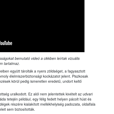
sságokat bemutató videó a cikkben leírtak vizuális
m tartalmaz.
iben együtt tárolták a nyers zöldséget, a fagyasztott
komoly élelmiszerbiztonsági kockázatot jelent. Piszkosak
zések körül pedig ismeretlen eredetű, undort keltő
ség uralkodott. Ez alól nem jelentettek kivételt az udvari
da tetején például, egy félig fedett helyen pácolt húst és
ndégek részére kialakított mellékhelyiség padozata, oldalfala
leit sem biztosították.