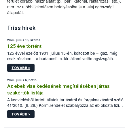
terület korábbi használatát (pl. ipari, katonai, raktározási, stb.),
mert ez utóbbi jelentősen befolyásolhatja a talaj egészségi
állapotát.
Friss hírek
2026. július 15, szerda
125 éve történt
125 évvel ezelőtt 1901. július 15-én, költözött be – igaz, még
csak részben – a budapesti m. kir. állami vetőmagvizsgáló
állomás a Kis Rókus utca 15. szám alatti, Czigler Győző által
TOVÁBB >
tervezett új épületébe.
2026. július 6, hétfő
Az ebek viselkedésének megítélésében jártas
szakértők listája
A kedvtelésből tartott állatok tartásáról és forgalmazásáról szóló
41/2010. (II. 26.) Korm.rendelet szabályozza az eb okozta fizikai
sérülés, illetve ennek veszélye keletkezésekor felmerülő
TOVÁBB >
hatósági feladatokat, valamint a veszélyes eb tartását és annak
engedélyezését. Ezen eljárások során szükség esetén be kell
vonni az ebek viselkedésének megítélésében jártas szakértőt.