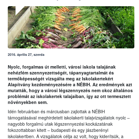
2016. április 27, szerda
Nyolc, forgalmas út melletti, városi iskola talajának
nehézfém szennyezettségét, tápanyagtartalmát és
termőképességét vizsgálta meg az Iskolakertekért
Alapítvány kezdeményezésére a NÉBIH. Az eredmények azt
mutatták, hogy a városi légszennyezés nem okoz általános
problémát az iskolakertek talajaiban, így az ott termesztett
növényekben sem.
Idén februárban és márciusban zajlottak a NÉBIH
támogatásával meghirdetett iskolakerti talajvizsgálatok nyolc –
nagyobb forgalmú utak légszennyezési kockázatának
fokozottabban kitett – budapesti és egy jászberényi
iskolakertben. A vizsgálatok célja az volt, hogy kiderítsük, a