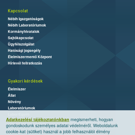
Kapcsolat
Nébih Igazgatóságok
Nébih Laboratóriumok
Kormányhivatalok
Sajtókapcsolat
Ügyfélszolgálat
Hatósági jogsegély
Élelmiszermentő Központ
Hírlevél feliratkozás
Gyakori kérdések
Élelmiszer
Állat
Növény
Laboratóriumok
Labor/Egyéb
Adatkezelési tájékoztatónkban
megismerheti, hogyan
gondoskodunk személyes adatai védelméről. Weboldalunk
cookie-kat (sütiket) használ a jobb felhasználói élmény