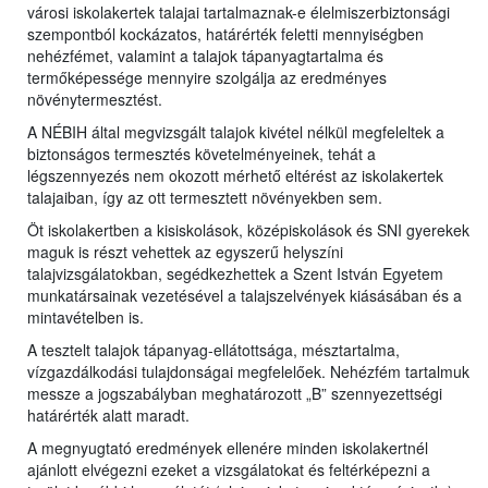
városi iskolakertek talajai tartalmaznak-e élelmiszerbiztonsági
szempontból kockázatos, határérték feletti mennyiségben
nehézfémet, valamint a talajok tápanyagtartalma és
termőképessége mennyire szolgálja az eredményes
növénytermesztést.
A NÉBIH által megvizsgált talajok kivétel nélkül megfeleltek a
biztonságos termesztés követelményeinek, tehát a
légszennyezés nem okozott mérhető eltérést az iskolakertek
talajaiban, így az ott termesztett növényekben sem.
Öt iskolakertben a kisiskolások, középiskolások és SNI gyerekek
maguk is részt vehettek az egyszerű helyszíni
talajvizsgálatokban, segédkezhettek a Szent István Egyetem
munkatársainak vezetésével a talajszelvények kiásásában és a
mintavételben is.
A tesztelt talajok tápanyag-ellátottsága, mésztartalma,
vízgazdálkodási tulajdonságai megfelelőek. Nehézfém tartalmuk
messze a jogszabályban meghatározott „B” szennyezettségi
határérték alatt maradt.
A megnyugtató eredmények ellenére minden iskolakertnél
ajánlott elvégezni ezeket a vizsgálatokat és feltérképezni a