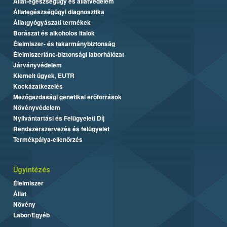
Állat-egészségügy és állatvédelem
Állategészségügyi diagnosztika
Állatgyógyászati termékek
Borászat és alkoholos italok
Élelmiszer- és takarmánybiztonság
Élelmiszerlánc-biztonsági laborhálózat
Járványvédelem
Kiemelt ügyek, EUTR
Kockázatkezelés
Mezőgazdasági genetikai erőforrások
Növényvédelem
Nyilvántartási és Felügyeleti Díj
Rendszerszervezés és felügyelet
Termékpálya-ellenőrzés
Ügyintézés
Élelmiszer
Állat
Növény
Labor/Egyéb