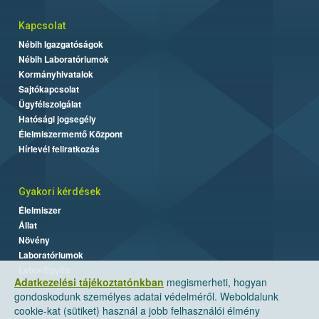
Kapcsolat
Nébih Igazgatóságok
Nébih Laboratóriumok
Kormányhivatalok
Sajtókapcsolat
Ügyfélszolgálat
Hatósági jogsegély
Élelmiszermentő Központ
Hírlevél feliratkozás
Gyakori kérdések
Élelmiszer
Állat
Növény
Laboratóriumok
Labor/Egyéb
Adatkezelési tájékoztatónkban
megismerheti, hogyan
gondoskodunk személyes adatai védelméről. Weboldalunk
cookie-kat (sütiket) használ a jobb felhasználói élmény