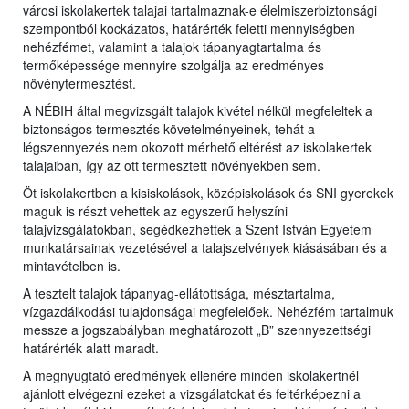
városi iskolakertek talajai tartalmaznak-e élelmiszerbiztonsági
szempontból kockázatos, határérték feletti mennyiségben
nehézfémet, valamint a talajok tápanyagtartalma és
termőképessége mennyire szolgálja az eredményes
növénytermesztést.
A NÉBIH által megvizsgált talajok kivétel nélkül megfeleltek a
biztonságos termesztés követelményeinek, tehát a
légszennyezés nem okozott mérhető eltérést az iskolakertek
talajaiban, így az ott termesztett növényekben sem.
Öt iskolakertben a kisiskolások, középiskolások és SNI gyerekek
maguk is részt vehettek az egyszerű helyszíni
talajvizsgálatokban, segédkezhettek a Szent István Egyetem
munkatársainak vezetésével a talajszelvények kiásásában és a
mintavételben is.
A tesztelt talajok tápanyag-ellátottsága, mésztartalma,
vízgazdálkodási tulajdonságai megfelelőek. Nehézfém tartalmuk
messze a jogszabályban meghatározott „B” szennyezettségi
határérték alatt maradt.
A megnyugtató eredmények ellenére minden iskolakertnél
ajánlott elvégezni ezeket a vizsgálatokat és feltérképezni a