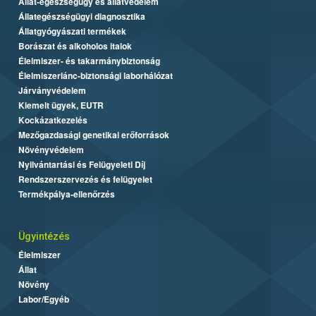
Állat-egészségügy és állatvédelem
Állategészségügyi diagnosztika
Állatgyógyászati termékek
Borászat és alkoholos italok
Élelmiszer- és takarmánybiztonság
Élelmiszerlánc-biztonsági laborhálózat
Járványvédelem
Kiemelt ügyek, EUTR
Kockázatkezelés
Mezőgazdasági genetikai erőforrások
Növényvédelem
Nyilvántartási és Felügyeleti Díj
Rendszerszervezés és felügyelet
Termékpálya-ellenőrzés
Ügyintézés
Élelmiszer
Állat
Növény
Labor/Egyéb