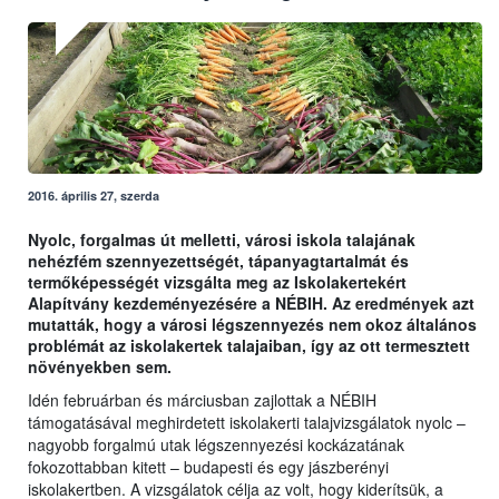
2016. április 27, szerda
Nyolc, forgalmas út melletti, városi iskola talajának
nehézfém szennyezettségét, tápanyagtartalmát és
termőképességét vizsgálta meg az Iskolakertekért
Alapítvány kezdeményezésére a NÉBIH. Az eredmények azt
mutatták, hogy a városi légszennyezés nem okoz általános
problémát az iskolakertek talajaiban, így az ott termesztett
növényekben sem.
Idén februárban és márciusban zajlottak a NÉBIH
támogatásával meghirdetett iskolakerti talajvizsgálatok nyolc –
nagyobb forgalmú utak légszennyezési kockázatának
fokozottabban kitett – budapesti és egy jászberényi
iskolakertben. A vizsgálatok célja az volt, hogy kiderítsük, a