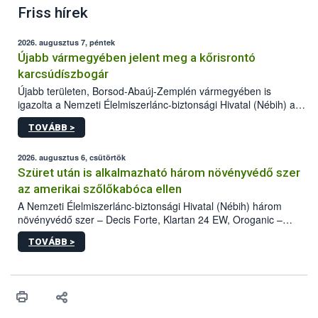
Friss hírek
2026. augusztus 7, péntek
Újabb vármegyében jelent meg a kőrisrontó
karcsúdíszbogár
Újabb területen, Borsod-Abaúj-Zemplén vármegyében is
igazolta a Nemzeti Élelmiszerlánc-biztonsági Hivatal (Nébih) a
kőrisrontó karcsúdíszbogár (Agrilus planipennis) jelenlétét. A
TOVÁBB >
kártevőt nem csak színcsapdában találták meg, de már fertőzött
fában is azonosították. A növényvédelmi szakemberek folytatják
az intenzív felderítést, emellett az intézkedéseket a szlovák
2026. augusztus 6, csütörtök
hatósággal is összehangolják a terjedés megállítása érdekében.
Szüret után is alkalmazható három növényvédő szer
az amerikai szőlőkabóca ellen
A Nemzeti Élelmiszerlánc-biztonsági Hivatal (Nébih) három
növényvédő szer – Decis Forte, Klartan 24 EW, Oroganic –
engedélyokiratát módosította, így azok a szüretet követően,
TOVÁBB >
egészen a vesszőérettség (BBCH 91) stádiumáig
felhasználhatóak a szőlőben. A kiterjesztések célja, hogy a korai
érésű szőlőkben is legyen lehetőség a károsító elleni további
védekezésre. Az Oroganic készítmény kis kiszerelésben kiskerti
felhasználók számára is elérhető és ökológiai termesztésben is
engedélyezett.