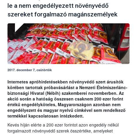
le a nem engedélyezett növényvédő
szereket forgalmazó magánszemélyek
2017. december 7, csütörtök
Internetes apróhirdetésekben növényvédő szert árusítók
körében tartottak próbavásárlást a Nemzeti Élelmiszerlánc-
biztonsági Hivatal (Nébih) szakemberei novemberben. Az
akció során a hatóság összesen csaknem 200 ezer forint
értékű engedélyköteles, Magyarországon azonban nem
engedélyezett és magyar nyelvű címkével sem rendelkező
termékkel kapcsolatosan intézkedett.
Kevés híján elérte a 200 ezer forintot azon engedély nélkül
forgalmazott növényvédő szerek összértéke, amelyeket