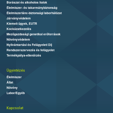
Borászat és alkoholos italok
Élelmiszer- és takarmánybiztonság
Élelmiszerlánc-biztonsági laborhálózat
Járványvédelem
Kiemelt ügyek, EUTR
Kockázatkezelés
Mezőgazdasági genetikai erőforrások
Növényvédelem
Nyilvántartási és Felügyeleti Díj
Rendszerszervezés és felügyelet
Termékpálya-ellenőrzés
Ügyintézés
Élelmiszer
Állat
Növény
Labor/Egyéb
Kapcsolat