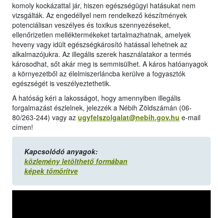
komoly kockázattal jár, hiszen egészségügyi hatásukat nem
vizsgálták. Az engedéllyel nem rendelkező készítmények
potenciálisan veszélyes és toxikus szennyezéseket,
ellenőrizetlen melléktermékeket tartalmazhatnak, amelyek
heveny vagy idült egészségkárosító hatással lehetnek az
alkalmazójukra. Az illegális szerek használatakor a termés
károsodhat, sőt akár meg is semmisülhet. A káros hatóanyagok
a környezetből az élelmiszerláncba kerülve a fogyasztók
egészségét is veszélyeztethetik.
A hatóság kéri a lakosságot, hogy amennyiben illegális
forgalmazást észlelnek, jelezzék a Nébih Zöldszámán (06-
80/263-244) vagy az
ugyfelszolgalat@nebih.gov.hu
e-mail
címen!
Kapcsolódó anyagok:
közlemény letölthető formában
képek tömörítve