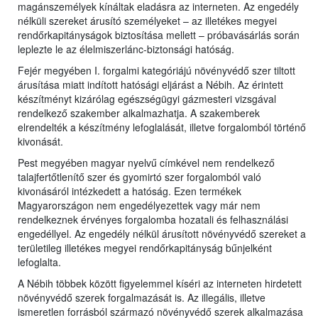
magánszemélyek kínáltak eladásra az interneten. Az engedély
nélküli szereket árusító személyeket – az illetékes megyei
rendőrkapitányságok biztosítása mellett – próbavásárlás során
leplezte le az élelmiszerlánc-biztonsági hatóság.
Fejér megyében I. forgalmi kategóriájú növényvédő szer tiltott
árusítása miatt indított hatósági eljárást a Nébih. Az érintett
készítményt kizárólag egészségügyi gázmesteri vizsgával
rendelkező szakember alkalmazhatja. A szakemberek
elrendelték a készítmény lefoglalását, illetve forgalomból történő
kivonását.
Pest megyében magyar nyelvű címkével nem rendelkező
talajfertőtlenítő szer és gyomirtó szer forgalomból való
kivonásáról intézkedett a hatóság. Ezen termékek
Magyarországon nem engedélyezettek vagy már nem
rendelkeznek érvényes forgalomba hozatali és felhasználási
engedéllyel. Az engedély nélkül árusított növényvédő szereket a
területileg illetékes megyei rendőrkapitányság bűnjelként
lefoglalta.
A Nébih többek között figyelemmel kíséri az interneten hirdetett
növényvédő szerek forgalmazását is. Az illegális, illetve
ismeretlen forrásból származó növényvédő szerek alkalmazása