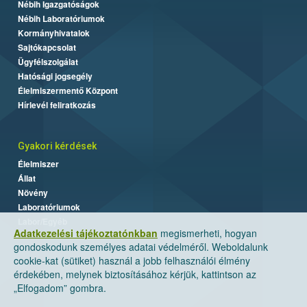
Nébih Igazgatóságok
Nébih Laboratóriumok
Kormányhivatalok
Sajtókapcsolat
Ügyfélszolgálat
Hatósági jogsegély
Élelmiszermentő Központ
Hírlevél feliratkozás
Gyakori kérdések
Élelmiszer
Állat
Növény
Laboratóriumok
Labor/Egyéb
Adatkezelési tájékoztatónkban
megismerheti, hogyan
gondoskodunk személyes adatai védelméről. Weboldalunk
cookie-kat (sütiket) használ a jobb felhasználói élmény
érdekében, melynek biztosításához kérjük, kattintson az
„Elfogadom” gombra.