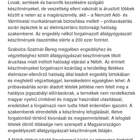
Lovak, sertések és baromfik kezelésére szolgáló
készítményeket, de veszettség elleni vakcinát is árusított többek
között a neten az a magánszemély, akit – a Nemzeti Adó- és
Vámhivatal munkatársainak biztosítása mellett – próbavásárlás
során lepleztek le az élelmiszerlánc-biztonsági hatóság
szakemberei. Az engedély nélkül forgalmazott állatgyógyászati
készítmények összértéke elérte a 200 ezer forintot.
Szabolcs-Szatmár-Bereg megyében engedélyhez és
végzettséghez kötött állatgyógyászati készítmények tiltott
árusítása miatt indított hatósági eljárást a Nébih. Az érintett
készítményeket forgalmazni kizárólag a területileg illetékes
élelmiszer-ellenőrző hatóság által kiadott engedély birtokában
és megfelelő végzettséggel, kereskedelmi egységben lehet. A
próbavásárlás során átadott tételek jelölése nem felelt meg a
hatályos jogszabályi előírásoknak, a termékek nem rendelkeztek
magyar nyelvű címkével és magyar használati utasítással,
eredetüket a forgalmazó nem tudta hitelt érdemlően igazolni. A
szakemberek elrendelték a készítmény lefoglalását, illetve
forgalomból történő kivonását és megsemmisítését. A lefoglalt
tételek döntő többsége nem szerepelt a Magyarországon
engedélyezett állatgyógyászati készítmények listáján.
A Nébih többek között figyelemmel kíséri az interneten hirdetett