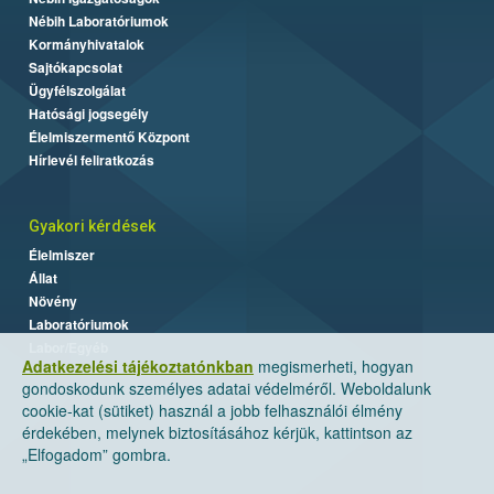
Nébih Laboratóriumok
Kormányhivatalok
Sajtókapcsolat
Ügyfélszolgálat
Hatósági jogsegély
Élelmiszermentő Központ
Hírlevél feliratkozás
Gyakori kérdések
Élelmiszer
Állat
Növény
Laboratóriumok
Labor/Egyéb
Adatkezelési tájékoztatónkban
megismerheti, hogyan
gondoskodunk személyes adatai védelméről. Weboldalunk
cookie-kat (sütiket) használ a jobb felhasználói élmény
érdekében, melynek biztosításához kérjük, kattintson az
„Elfogadom” gombra.