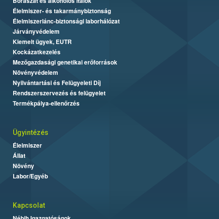
Borászat és alkoholos italok
Élelmiszer- és takarmánybiztonság
Élelmiszerlánc-biztonsági laborhálózat
Járványvédelem
Kiemelt ügyek, EUTR
Kockázatkezelés
Mezőgazdasági genetikai erőforrások
Növényvédelem
Nyilvántartási és Felügyeleti Díj
Rendszerszervezés és felügyelet
Termékpálya-ellenőrzés
Ügyintézés
Élelmiszer
Állat
Növény
Labor/Egyéb
Kapcsolat
Nébih Igazgatóságok