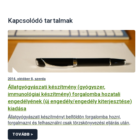
Kapcsolódó tartalmak
2014. október 8, szerda
Állatgyógyászati készítmény (gyógyszer,
immunológiai készítmény) forgalomba hozatali
engedélyének (új engedély/engedély kiterjesztése)
kiadása
Állatgyógyászati készítményt belföldön forgalomba hozni,
forgalmazni és felhasználni csak törzskönyvezési eljárás után,
forgalomba hozatali engedély birtokában lehet. A forgalomba
hozatali engedély kiadására/kiterjesztésére vonatkozó kérelmet
TOVÁBB >