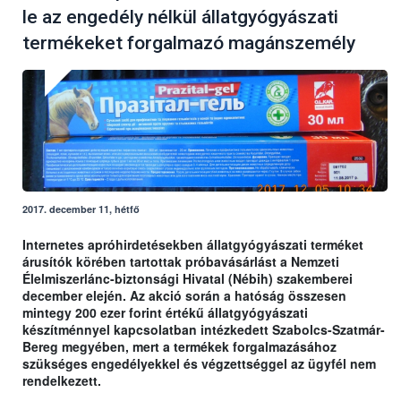
le az engedély nélkül állatgyógyászati
termékeket forgalmazó magánszemély
2017. december 11, hétfő
Internetes apróhirdetésekben állatgyógyászati terméket
árusítók körében tartottak próbavásárlást a Nemzeti
Élelmiszerlánc-biztonsági Hivatal (Nébih) szakemberei
december elején. Az akció során a hatóság összesen
mintegy 200 ezer forint értékű állatgyógyászati
készítménnyel kapcsolatban intézkedett Szabolcs-Szatmár-
Bereg megyében, mert a termékek forgalmazásához
szükséges engedélyekkel és végzettséggel az ügyfél nem
rendelkezett.