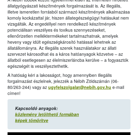
állatgyógyászati készítmények forgalmazását is. Az illegális,
illetve ismeretlen forrásból származó készítmények alkalmazása
komoly kockázattal jár, hiszen állategészségügyi hatásukat nem
vizsgálták. Az engedéllyel nem rendelkező készítmények
potenciálisan veszélyes és toxikus szennyezéseket,
ellenőrizetlen melléktermékeket tartalmazhatnak, amelyek
heveny vagy idült egészségkárosító hatással lehetnek az
állatállományra. Az illegális szerek használatakor az állati
szervezet károsodhat és a káros hatóanyagok közvetve – az
állatból esetlegesen az élelmiszerláncba kerülve – a fogyasztók
egészségét is veszélyeztethetik.
A hatóság kéri a lakosságot, hogy amennyiben illegális
forgalmazást észlelnek, jelezzék a Nébih Zöldszámán (06-
80/263-244) vagy az
ugyfelszolgalat@nebih.gov.hu
e-mail
címen!
Kapcsoldó anyagok:
közlemény letölthető formában
képek tömörítve