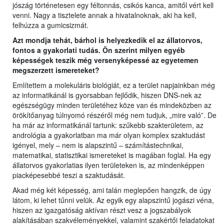
jószág történetesen egy féltonnás, csikós kanca, amitől vért kell
venni. Nagy a tisztelete annak a hivatalnoknak, aki ha kell,
felhúzza a gumicsizmát.
Azt mondja tehát, bárhol is helyezkedik el az állatorvos,
fontos a gyakorlati tudás. Ön szerint milyen egyéb
képességek teszik még versenyképessé az egyetemen
megszerzett ismereteket?
Említettem a molekuláris biológiát, ez a terület napjainkban még
az informatikánál is gyorsabban fejlődik, hiszen DNS-nek az
egészségügy minden területéhez köze van és mindeközben az
örökítőanyag túlnyomó részéről még nem tudjuk, „mire való”. De
ha már az informatikánál tartunk: szűkebb szakterületem, az
andrológia a gyakorlatban ma már olyan komplex szaktudást
igényel, mely – nem is alapszintű – számítástechnikai,
matematikai, statisztikai ismereteket is magában foglal. Ha egy
állatorvos gyakorlatias ilyen területeken is, az mindenképpen
piacképesebbé teszi a szaktudását.
Akad még két képesség, ami talán meglepően hangzik, de úgy
látom, ki lehet tűnni velük. Az egyik egy alapszintű jogászi véna,
hiszen az igazgatóság aktívan részt vesz a jogszabályok
alakításában szakvéleményekkel, valamint szakértői feladatokat