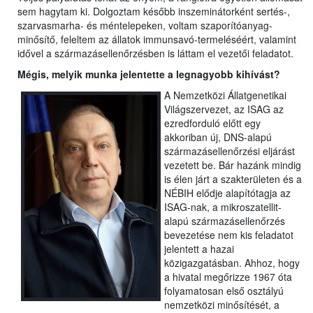
sem hagytam ki. Dolgoztam később inszeminátorként sertés-,
szarvasmarha- és méntelepeken, voltam szaporítóanyag-
minősítő, feleltem az állatok immunsavó-termeléséért, valamint
idővel a származásellenőrzésben is láttam el vezetői feladatot.
Mégis, melyik munka jelentette a legnagyobb kihívást?
A Nemzetközi Állatgenetikai
Világszervezet, az ISAG az
ezredforduló előtt egy
akkoriban új, DNS-alapú
származásellenőrzési eljárást
vezetett be. Bár hazánk mindig
is élen járt a szakterületen és a
NÉBIH elődje alapítótagja az
ISAG-nak, a mikroszatellit-
alapú származásellenőrzés
bevezetése nem kis feladatot
jelentett a hazai
közigazgatásban. Ahhoz, hogy
a hivatal megőrizze 1967 óta
folyamatosan első osztályú
nemzetközi minősítését, a