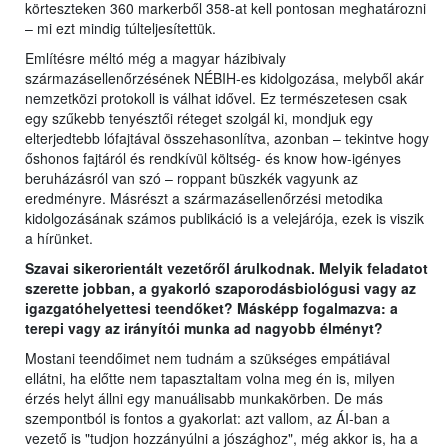
körteszteken 360 markerből 358-at kell pontosan meghatározni
– mi ezt mindig túlteljesítettük.
Említésre méltó még a magyar házibivaly
származásellenőrzésének NÉBIH-es kidolgozása, melyből akár
nemzetközi protokoll is válhat idővel. Ez természetesen csak
egy szűkebb tenyésztői réteget szolgál ki, mondjuk egy
elterjedtebb lófajtával összehasonlítva, azonban – tekintve hogy
őshonos fajtáról és rendkívül költség- és know how-igényes
beruházásról van szó – roppant büszkék vagyunk az
eredményre. Másrészt a származásellenőrzési metodika
kidolgozásának számos publikáció is a velejárója, ezek is viszik
a hírünket.
Szavai sikerorientált vezetőről árulkodnak. Melyik feladatot
szerette jobban, a gyakorló szaporodásbiológusi vagy az
igazgatóhelyettesi teendőket? Másképp fogalmazva: a
terepi vagy az irányítói munka ad nagyobb élményt?
Mostani teendőimet nem tudnám a szükséges empátiával
ellátni, ha előtte nem tapasztaltam volna meg én is, milyen
érzés helyt állni egy manuálisabb munkakörben. De más
szempontból is fontos a gyakorlat: azt vallom, az ÁI-ban a
vezető is "tudjon hozzányúlni a jószághoz", még akkor is, ha a