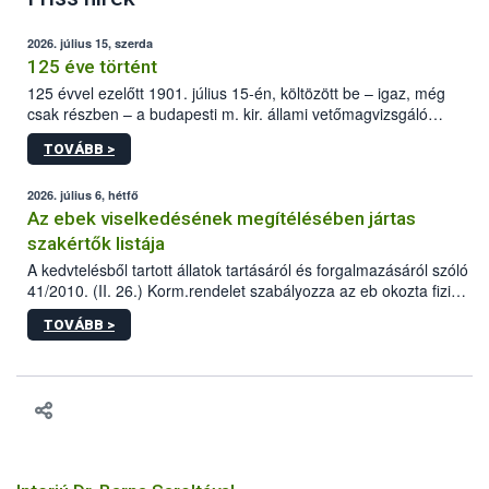
2026. július 15, szerda
125 éve történt
125 évvel ezelőtt 1901. július 15-én, költözött be – igaz, még
csak részben – a budapesti m. kir. állami vetőmagvizsgáló
állomás a Kis Rókus utca 15. szám alatti, Czigler Győző által
TOVÁBB >
tervezett új épületébe.
2026. július 6, hétfő
Az ebek viselkedésének megítélésében jártas
szakértők listája
A kedvtelésből tartott állatok tartásáról és forgalmazásáról szóló
41/2010. (II. 26.) Korm.rendelet szabályozza az eb okozta fizikai
sérülés, illetve ennek veszélye keletkezésekor felmerülő
TOVÁBB >
hatósági feladatokat, valamint a veszélyes eb tartását és annak
engedélyezését. Ezen eljárások során szükség esetén be kell
vonni az ebek viselkedésének megítélésében jártas szakértőt.