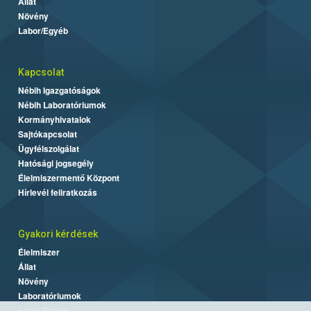
Állat
Növény
Labor/Egyéb
Kapcsolat
Nébih Igazgatóságok
Nébih Laboratóriumok
Kormányhivatalok
Sajtókapcsolat
Ügyfélszolgálat
Hatósági jogsegély
Élelmiszermentő Központ
Hírlevél feliratkozás
Gyakori kérdések
Élelmiszer
Állat
Növény
Laboratóriumok
Labor/Egyéb