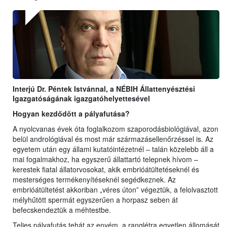
Interjú Dr. Péntek Istvánnal, a NÉBIH Állattenyésztési
Igazgatóságának igazgatóhelyettesével
Hogyan kezdődött a pályafutása?
A nyolcvanas évek óta foglalkozom szaporodásbiológiával, azon
belül andrológiával és most már származásellenőrzéssel is. Az
egyetem után egy állami kutatóintézetnél – talán közelebb áll a
mai fogalmakhoz, ha egyszerű állattartó telepnek hívom –
kerestek fiatal állatorvosokat, akik embrióátültetéseknél és
mesterséges termékenyítéseknél segédkeznek. Az
embrióátültetést akkoriban „véres úton” végeztük, a felolvasztott
mélyhűtött spermát egyszerűen a horpasz seben át
befecskendeztük a méhtestbe.
Teljes pályafutás tehát az enyém, a ranglétra egyetlen állomását