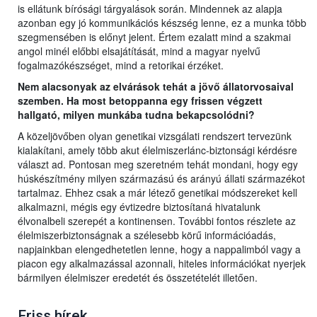
is ellátunk bírósági tárgyalások során. Mindennek az alapja
azonban egy jó kommunikációs készség lenne, ez a munka több
szegmensében is előnyt jelent. Értem ezalatt mind a szakmai
angol minél előbbi elsajátítását, mind a magyar nyelvű
fogalmazókészséget, mind a retorikai érzéket.
Nem alacsonyak az elvárások tehát a jövő állatorvosaival
szemben. Ha most betoppanna egy frissen végzett
hallgató, milyen munkába tudna bekapcsolódni?
A közeljövőben olyan genetikai vizsgálati rendszert tervezünk
kialakítani, amely több akut élelmiszerlánc-biztonsági kérdésre
választ ad. Pontosan meg szeretném tehát mondani, hogy egy
húskészítmény milyen származású és arányú állati származékot
tartalmaz. Ehhez csak a már létező genetikai módszereket kell
alkalmazni, mégis egy évtizedre biztosítaná hivatalunk
élvonalbeli szerepét a kontinensen. További fontos részlete az
élelmiszerbiztonságnak a szélesebb körű információadás,
napjainkban elengedhetetlen lenne, hogy a nappalimból vagy a
piacon egy alkalmazással azonnali, hiteles információkat nyerjek
bármilyen élelmiszer eredetét és összetételét illetően.
Friss hírek