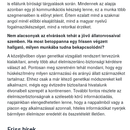
is ellátunk bírósági tárgyalások során. Mindennek az alapja
azonban egy jó kommunikációs készség lenne, ez a munka több
szegmensében is előnyt jelent. Értem ezalatt mind a szakmai
angol minél előbbi elsajátítását, mind a magyar nyelvű
fogalmazókészséget, mind a retorikai érzéket.
Nem alacsonyak az elvárások tehát a jövő állatorvosaival
szemben. Ha most betoppanna egy frissen végzett
hallgató, milyen munkába tudna bekapcsolódni?
A közeljövőben olyan genetikai vizsgálati rendszert tervezünk
kialakítani, amely több akut élelmiszerlánc-biztonsági kérdésre
választ ad. Pontosan meg szeretném tehát mondani, hogy egy
húskészítmény milyen származású és arányú állati származékot
tartalmaz. Ehhez csak a már létező genetikai módszereket kell
alkalmazni, mégis egy évtizedre biztosítaná hivatalunk
élvonalbeli szerepét a kontinensen. További fontos részlete az
élelmiszerbiztonságnak a szélesebb körű információadás,
napjainkban elengedhetetlen lenne, hogy a nappalimból vagy a
piacon egy alkalmazással azonnali, hiteles információkat nyerjek
bármilyen élelmiszer eredetét és összetételét illetően.
Friss hírek