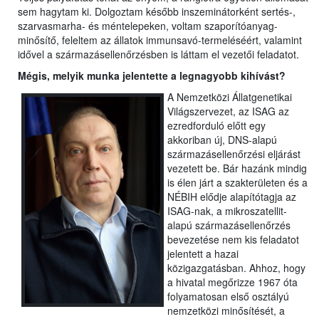
sem hagytam ki. Dolgoztam később inszeminátorként sertés-,
szarvasmarha- és méntelepeken, voltam szaporítóanyag-
minősítő, feleltem az állatok immunsavó-termeléséért, valamint
idővel a származásellenőrzésben is láttam el vezetői feladatot.
Mégis, melyik munka jelentette a legnagyobb kihívást?
A Nemzetközi Állatgenetikai
Világszervezet, az ISAG az
ezredforduló előtt egy
akkoriban új, DNS-alapú
származásellenőrzési eljárást
vezetett be. Bár hazánk mindig
is élen járt a szakterületen és a
NÉBIH elődje alapítótagja az
ISAG-nak, a mikroszatellit-
alapú származásellenőrzés
bevezetése nem kis feladatot
jelentett a hazai
közigazgatásban. Ahhoz, hogy
a hivatal megőrizze 1967 óta
folyamatosan első osztályú
nemzetközi minősítését, a