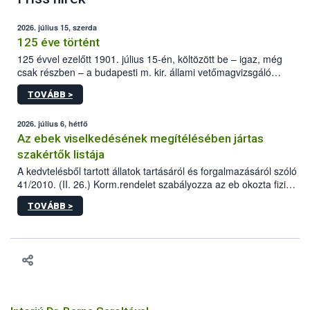
2026. július 15, szerda
125 éve történt
125 évvel ezelőtt 1901. július 15-én, költözött be – igaz, még
csak részben – a budapesti m. kir. állami vetőmagvizsgáló
állomás a Kis Rókus utca 15. szám alatti, Czigler Győző által
TOVÁBB >
tervezett új épületébe.
2026. július 6, hétfő
Az ebek viselkedésének megítélésében jártas
szakértők listája
A kedvtelésből tartott állatok tartásáról és forgalmazásáról szóló
41/2010. (II. 26.) Korm.rendelet szabályozza az eb okozta fizikai
sérülés, illetve ennek veszélye keletkezésekor felmerülő
TOVÁBB >
hatósági feladatokat, valamint a veszélyes eb tartását és annak
engedélyezését. Ezen eljárások során szükség esetén be kell
vonni az ebek viselkedésének megítélésében jártas szakértőt.