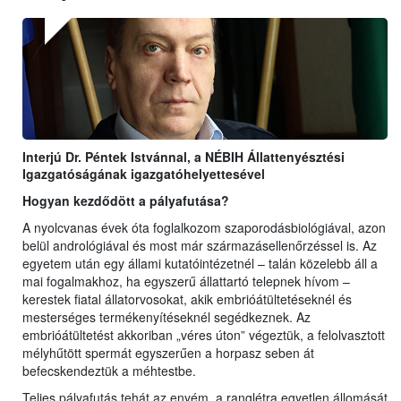
Interjú Dr. Péntek Istvánnal, a NÉBIH Állattenyésztési
Igazgatóságának igazgatóhelyettesével
Hogyan kezdődött a pályafutása?
A nyolcvanas évek óta foglalkozom szaporodásbiológiával, azon
belül andrológiával és most már származásellenőrzéssel is. Az
egyetem után egy állami kutatóintézetnél – talán közelebb áll a
mai fogalmakhoz, ha egyszerű állattartó telepnek hívom –
kerestek fiatal állatorvosokat, akik embrióátültetéseknél és
mesterséges termékenyítéseknél segédkeznek. Az
embrióátültetést akkoriban „véres úton” végeztük, a felolvasztott
mélyhűtött spermát egyszerűen a horpasz seben át
befecskendeztük a méhtestbe.
Teljes pályafutás tehát az enyém, a ranglétra egyetlen állomását