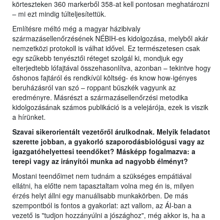
körteszteken 360 markerből 358-at kell pontosan meghatározni
– mi ezt mindig túlteljesítettük.
Említésre méltó még a magyar házibivaly
származásellenőrzésének NÉBIH-es kidolgozása, melyből akár
nemzetközi protokoll is válhat idővel. Ez természetesen csak
egy szűkebb tenyésztői réteget szolgál ki, mondjuk egy
elterjedtebb lófajtával összehasonlítva, azonban – tekintve hogy
őshonos fajtáról és rendkívül költség- és know how-igényes
beruházásról van szó – roppant büszkék vagyunk az
eredményre. Másrészt a származásellenőrzési metodika
kidolgozásának számos publikáció is a velejárója, ezek is viszik
a hírünket.
Szavai sikerorientált vezetőről árulkodnak. Melyik feladatot
szerette jobban, a gyakorló szaporodásbiológusi vagy az
igazgatóhelyettesi teendőket? Másképp fogalmazva: a
terepi vagy az irányítói munka ad nagyobb élményt?
Mostani teendőimet nem tudnám a szükséges empátiával
ellátni, ha előtte nem tapasztaltam volna meg én is, milyen
érzés helyt állni egy manuálisabb munkakörben. De más
szempontból is fontos a gyakorlat: azt vallom, az ÁI-ban a
vezető is "tudjon hozzányúlni a jószághoz", még akkor is, ha a