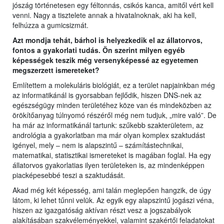
jószág történetesen egy féltonnás, csikós kanca, amitől vért kell
venni. Nagy a tisztelete annak a hivatalnoknak, aki ha kell,
felhúzza a gumicsizmát.
Azt mondja tehát, bárhol is helyezkedik el az állatorvos,
fontos a gyakorlati tudás. Ön szerint milyen egyéb
képességek teszik még versenyképessé az egyetemen
megszerzett ismereteket?
Említettem a molekuláris biológiát, ez a terület napjainkban még
az informatikánál is gyorsabban fejlődik, hiszen DNS-nek az
egészségügy minden területéhez köze van és mindeközben az
örökítőanyag túlnyomó részéről még nem tudjuk, „mire való”. De
ha már az informatikánál tartunk: szűkebb szakterületem, az
andrológia a gyakorlatban ma már olyan komplex szaktudást
igényel, mely – nem is alapszintű – számítástechnikai,
matematikai, statisztikai ismereteket is magában foglal. Ha egy
állatorvos gyakorlatias ilyen területeken is, az mindenképpen
piacképesebbé teszi a szaktudását.
Akad még két képesség, ami talán meglepően hangzik, de úgy
látom, ki lehet tűnni velük. Az egyik egy alapszintű jogászi véna,
hiszen az igazgatóság aktívan részt vesz a jogszabályok
alakításában szakvéleményekkel, valamint szakértői feladatokat