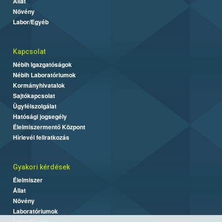
Állat
Növény
Labor/Egyéb
Kapcsolat
Nébih Igazgatóságok
Nébih Laboratóriumok
Kormányhivatalok
Sajtókapcsolat
Ügyfélszolgálat
Hatósági jogsegély
Élelmiszermentő Központ
Hírlevél feliratkozás
Gyakori kérdések
Élelmiszer
Állat
Növény
Laboratóriumok
Labor/Egyéb