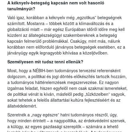
A kéknyelv-betegség kapcsán nem volt hasonló
tanulmányút?
Való igaz, korábban a kéknyelv még „egzotikus” betegségnek
számított. Mostanra – többek között a klímaváltozás és a
globalizáció miatt – már egész Európában időről időre meg kell
küzdeni az állategészségügyi szakembereknek a betegség
kapcsán felmerülő problémákkal. Csakúgy, mint más, nálunk
korábban nem előforduló járványos betegségek esetében, ez a
járványügy egyik legnagyobb kihívása a közeljövőben.
Személyesen mit tudsz tenni ellenük?
Most, hogy a NÉBIH-ben tudományos tervezési referensként
dolgozom, a politikai és jogi döntés-előkészítés tartozik hozzám,
a tudományos háttérelemzések megszervezése. Ez nagyon
izgalmas feladat, hiszen egyfelől nem csak szakmai ismereteket,
de politikai vénát is kíván, másfelől pedig „tűzközelben” vagyok,
sokat tehetek a felelős állattartási kultúra fejlesztéséért és az
állatvédelemért.
Szeretnék a „nagy egészre” hatni tudományos részről, úgy,
hogy minden érintett – a nagypolitika, az érdekvédelmi szervek,
a külügy, az egyes gazdasági szereplők – számára a lehető