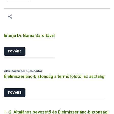
engedélyezését. Ezen eljárások során szükség esetén be kell
vonni az ebek viselkedésének megítélésében jártas szakértőt.
Interjú Dr. Barna Saroltával
TOVÁBB
2016. november 3., csütörtök
Élelmiszerlánc-biztonság a termőföldtől az asztalig
TOVÁBB
1.-2. Általános bevezető és Élelmiszerlánc-biztonsági