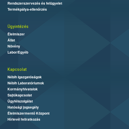
Rendszerszervezés és felügyelet
Termékpálya-ellenőrzés
Ügyintézés
Élelmiszer
Állat
Növény
Labor/Egyéb
Kapcsolat
Nébih Igazgatóságok
Nébih Laboratóriumok
Kormányhivatalok
Sajtókapcsolat
Ügyfélszolgálat
Hatósági jogsegély
Élelmiszermentő Központ
Hírlevél feliratkozás