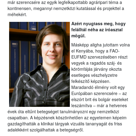
már szerencsére az egyik legfelkapottabb agráripari téma a
kontinensen, megannyi nemzetközi kutatással és projekttel a
méhekért.
Azért nyugtass meg, hogy
felálltál néha az íróasztal
mögül.
Másképp aligha jutottam volna
el Kenyába, hogy a FAO-
EUFMD szervezésében részt
vegyek a ragadós száj- és
körömfájás járvány okozta
esetleges vészhelyzetre
felkészítő képzésen.
Maradandó élmény volt egy
Európában szerencsére – az
elszórt brit és bolgár eseteket
leszámítva – már a hetvenes
évek óta eltűnt betegséget tanulmányozni egy nemzetközi
csapatban. A képzésnek köszönhetően az egyetemen képeim
gazdagíthatták a klinikai tárgyak vizuális tananyagát és friss
adalékként szolgálhattak a betegségről.