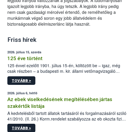
legjobb irányba változzanak a jogszabályok. A tudományosan
igazolt legjobb irányba, ha úgy tetszik. A legjobb irány pedig
nem csak gazdasági mércével értendő, de remélhetőleg a
munkámnak végső soron egy jobb állatvédelem és
biztonságosabb élelmiszerlánc látja hasznát.
Friss hírek
2026. július 15, szerda
125 éve történt
125 évvel ezelőtt 1901. július 15-én, költözött be – igaz, még
csak részben – a budapesti m. kir. állami vetőmagvizsgáló
állomás a Kis Rókus utca 15. szám alatti, Czigler Győző által
TOVÁBB >
tervezett új épületébe.
2026. július 6, hétfő
Az ebek viselkedésének megítélésében jártas
szakértők listája
A kedvtelésből tartott állatok tartásáról és forgalmazásáról szóló
41/2010. (II. 26.) Korm.rendelet szabályozza az eb okozta fizikai
sérülés, illetve ennek veszélye keletkezésekor felmerülő
TOVÁBB >
hatósági feladatokat, valamint a veszélyes eb tartását és annak