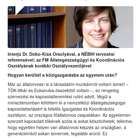
Interjú Dr. Dobo-Kiss Orsolyával, a NÉBIH tervezési
referensével; az FM Állategészségügyi és Koordinációs
Osztályának korábbi Osztályvezetőjével
Hogyan kerültél a közigazgatásba az egyetem után?
Már az állatorvosin is a társadalmi munkámról voltam ismert –
TDK-titkár és Eukanuba-összekötő voltam –, ez rengeteg
szervezési és kapcsolatteremtési rutint adott. Végül a
minisztériumban kötöttem ki a nemzetközi állategészségügyi
kapcsolattartásért is felelős Igazgatási és Koordinációs
osztályon, az országos főállatorvos csapatában. Az egyetemen
szerzett kapcsolati tőkének azóta is sokat köszönhetek; tekintve,
hogy egyetlen helyen van állatorvosi képzés az országban, a
generációmból sokan ismernek, legalább arcról. Ez