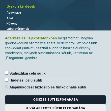
Gyakori kérdések
Élelmiszer
Állat
Növény
Laboratóriumok
Labor/Egyéb
Adatkezelési tájékoztatónkban
megismerheti, hogyan
gondoskodunk személyes adatai védelméről. Weboldalunk
cookie-kat (sütiket) használ a jobb felhasználói élmény
érdekében, melynek biztosításához kérjük, kattintson az
„Elfogadom” gombra.
Statisztikai célú sütik
Nemzeti Élelmiszerlánc-biztonsági Hivatal
Hirdetési célú sütik
Cím: 1024 Budapest, Keleti Károly utca. 24.
Alapműködést biztosító és funkcionális sütik
Levelezési cím: 1525 Budapest. Pf. 30.
ÖSSZES SÜTI ELFOGADÁSA
E-mail:
ugyfelszolgalat@nebih.gov.hu
Zöld szám: 06-80/263-244
KIVÁLASZTOTT SÜTIK ELFOGADÁSA