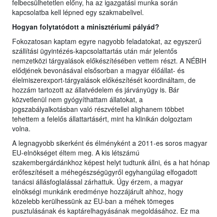
felbecsülhetetlen előny, ha az igazgatási munka során
kapcsolatba kell lépned egy szakmabelivel.
Hogyan folytatódott a minisztériumi pályád?
Fokozatosan kaptam egyre nagyobb feladatokat, az egyszerű
szállítási ügyintézés-kapcsolattartás után már jelentős
nemzetközi tárgyalások előkészítésében vettem részt. A NÉBIH
elődjének bevonásával elsősorban a magyar élőállat- és
élelmiszerexport-tárgyalások előkészítését koordináltam, de
hozzám tartozott az állatvédelem és járványügy is. Bár
közvetlenül nem gyógyíthattam állatokat, a
jogszabályalkotásban való részvétellel alighanem többet
tehettem a felelős állattartásért, mint ha klinikán dolgoztam
volna.
A legnagyobb sikerként és élményként a 2011-es soros magyar
EU-elnökséget éltem meg. A kis létszámú
szakembergárdánkhoz képest helyt tudtunk állni, és a hat hónap
erőfeszítéseit a méhegészségügyről egyhangúlag elfogadott
tanácsi állásfoglalással zárhattuk. Úgy érzem, a magyar
elnökségi munkánk eredménye hozzájárult ahhoz, hogy
közelebb kerülhessünk az EU-ban a méhek tömeges
pusztulásának és kaptárelhagyásának megoldásához. Ez ma