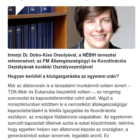
Interjú Dr. Dobo-Kiss Orsolyával, a NÉBIH tervezési
referensével; az FM Állategészségügyi és Koordinációs
Osztályának korábbi Osztályvezetőjével
Hogyan kerültél a közigazgatásba az egyetem után?
Már az állatorvosin is a társadalmi munkámról voltam ismert –
TDK-titkár és Eukanuba-összekötő voltam –, ez rengeteg
szervezési és kapcsolatteremtési rutint adott. Végül a
minisztériumban kötöttem ki a nemzetközi állategészségügyi
kapcsolattartásért is felelős Igazgatási és Koordinációs
osztályon, az országos főállatorvos csapatában. Az egyetemen
szerzett kapcsolati tőkének azóta is sokat köszönhetek; tekintve,
hogy egyetlen helyen van állatorvosi képzés az országban, a
generációmból sokan ismernek, legalább arcról. Ez