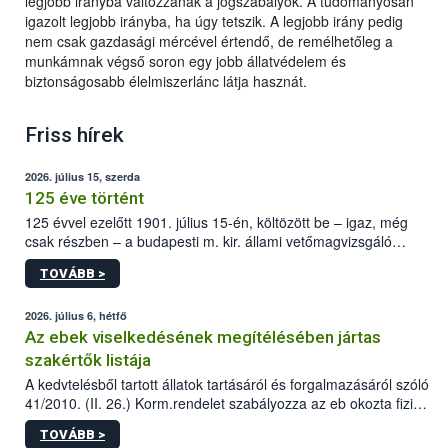
legjobb irányba változzanak a jogszabályok. A tudományosan
igazolt legjobb irányba, ha úgy tetszik. A legjobb irány pedig
nem csak gazdasági mércével értendő, de remélhetőleg a
munkámnak végső soron egy jobb állatvédelem és
biztonságosabb élelmiszerlánc látja hasznát.
Friss hírek
2026. július 15, szerda
125 éve történt
125 évvel ezelőtt 1901. július 15-én, költözött be – igaz, még
csak részben – a budapesti m. kir. állami vetőmagvizsgáló
állomás a Kis Rókus utca 15. szám alatti, Czigler Győző által
TOVÁBB >
tervezett új épületébe.
2026. július 6, hétfő
Az ebek viselkedésének megítélésében jártas
szakértők listája
A kedvtelésből tartott állatok tartásáról és forgalmazásáról szóló
41/2010. (II. 26.) Korm.rendelet szabályozza az eb okozta fizikai
sérülés, illetve ennek veszélye keletkezésekor felmerülő
TOVÁBB >
hatósági feladatokat, valamint a veszélyes eb tartását és annak