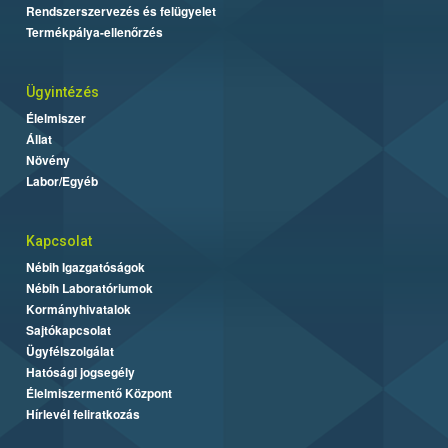
Rendszerszervezés és felügyelet
Termékpálya-ellenőrzés
Ügyintézés
Élelmiszer
Állat
Növény
Labor/Egyéb
Kapcsolat
Nébih Igazgatóságok
Nébih Laboratóriumok
Kormányhivatalok
Sajtókapcsolat
Ügyfélszolgálat
Hatósági jogsegély
Élelmiszermentő Központ
Hírlevél feliratkozás