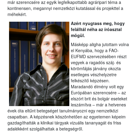
már szerencsére az egyik legfelkapottabb agráripari téma a
kontinensen, megannyi nemzetközi kutatással és projekttel a
méhekért.
Azért nyugtass meg, hogy
felálltál néha az íróasztal
mögül.
Másképp aligha jutottam volna
el Kenyába, hogy a FAO-
EUFMD szervezésében részt
vegyek a ragadós száj- és
körömfájás járvány okozta
esetleges vészhelyzetre
felkészítő képzésen.
Maradandó élmény volt egy
Európában szerencsére – az
elszórt brit és bolgár eseteket
leszámítva – már a hetvenes
évek óta eltűnt betegséget tanulmányozni egy nemzetközi
csapatban. A képzésnek köszönhetően az egyetemen képeim
gazdagíthatták a klinikai tárgyak vizuális tananyagát és friss
adalékként szolgálhattak a betegségről.