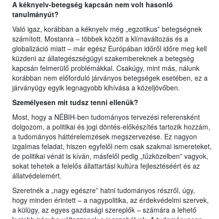
A kéknyelv-betegség kapcsán nem volt hasonló
tanulmányút?
Való igaz, korábban a kéknyelv még „egzotikus” betegségnek
számított. Mostanra – többek között a klímaváltozás és a
globalizáció miatt – már egész Európában időről időre meg kell
küzdeni az állategészségügyi szakembereknek a betegség
kapcsán felmerülő problémákkal. Csakúgy, mint más, nálunk
korábban nem előforduló járványos betegségek esetében, ez a
járványügy egyik legnagyobb kihívása a közeljövőben.
Személyesen mit tudsz tenni ellenük?
Most, hogy a NÉBIH-ben tudományos tervezési referensként
dolgozom, a politikai és jogi döntés-előkészítés tartozik hozzám,
a tudományos háttérelemzések megszervezése. Ez nagyon
izgalmas feladat, hiszen egyfelől nem csak szakmai ismereteket,
de politikai vénát is kíván, másfelől pedig „tűzközelben” vagyok,
sokat tehetek a felelős állattartási kultúra fejlesztéséért és az
állatvédelemért.
Szeretnék a „nagy egészre” hatni tudományos részről, úgy,
hogy minden érintett – a nagypolitika, az érdekvédelmi szervek,
a külügy, az egyes gazdasági szereplők – számára a lehető