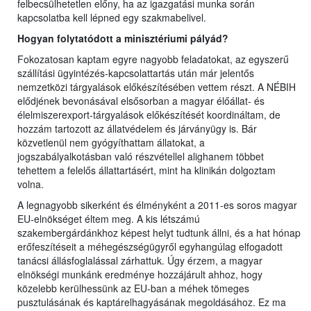
felbecsülhetetlen előny, ha az igazgatási munka során
kapcsolatba kell lépned egy szakmabelivel.
Hogyan folytatódott a minisztériumi pályád?
Fokozatosan kaptam egyre nagyobb feladatokat, az egyszerű
szállítási ügyintézés-kapcsolattartás után már jelentős
nemzetközi tárgyalások előkészítésében vettem részt. A NÉBIH
elődjének bevonásával elsősorban a magyar élőállat- és
élelmiszerexport-tárgyalások előkészítését koordináltam, de
hozzám tartozott az állatvédelem és járványügy is. Bár
közvetlenül nem gyógyíthattam állatokat, a
jogszabályalkotásban való részvétellel alighanem többet
tehettem a felelős állattartásért, mint ha klinikán dolgoztam
volna.
A legnagyobb sikerként és élményként a 2011-es soros magyar
EU-elnökséget éltem meg. A kis létszámú
szakembergárdánkhoz képest helyt tudtunk állni, és a hat hónap
erőfeszítéseit a méhegészségügyről egyhangúlag elfogadott
tanácsi állásfoglalással zárhattuk. Úgy érzem, a magyar
elnökségi munkánk eredménye hozzájárult ahhoz, hogy
közelebb kerülhessünk az EU-ban a méhek tömeges
pusztulásának és kaptárelhagyásának megoldásához. Ez ma