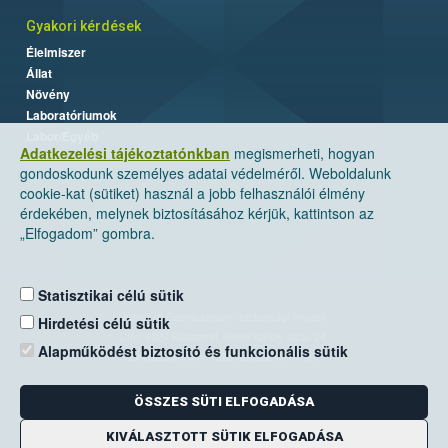
Gyakori kérdések
Élelmiszer
Állat
Növény
Laboratóriumok
Labor/Egyéb
Adatkezelési tájékoztatónkban
megismerheti, hogyan
gondoskodunk személyes adatai védelméről. Weboldalunk
cookie-kat (sütiket) használ a jobb felhasználói élmény
érdekében, melynek biztosításához kérjük, kattintson az
„Elfogadom” gombra.
Statisztikai célú sütik
Nemzeti Élelmiszerlánc-biztonsági Hivatal
Hirdetési célú sütik
Cím: 1024 Budapest, Keleti Károly utca. 24.
Alapműködést biztosító és funkcionális sütik
Levelezési cím: 1525 Budapest. Pf. 30.
ÖSSZES SÜTI ELFOGADÁSA
E-mail:
ugyfelszolgalat@nebih.gov.hu
Zöld szám: 06-80/263-244
KIVÁLASZTOTT SÜTIK ELFOGADÁSA