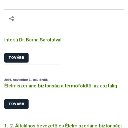
engedélyezését. Ezen eljárások során szükség esetén be kell
vonni az ebek viselkedésének megítélésében jártas szakértőt.
Interjú Dr. Barna Saroltával
TOVÁBB
2016. november 3., csütörtök
Élelmiszerlánc-biztonság a termőföldtől az asztalig
TOVÁBB
1.-2. Általános bevezető és Élelmiszerlánc-biztonsági