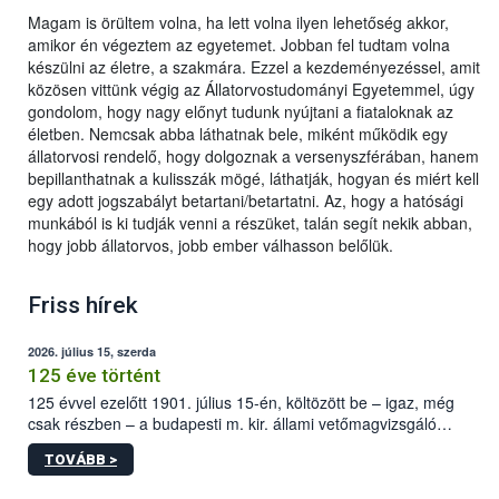
Magam is örültem volna, ha lett volna ilyen lehetőség akkor,
amikor én végeztem az egyetemet. Jobban fel tudtam volna
készülni az életre, a szakmára. Ezzel a kezdeményezéssel, amit
közösen vittünk végig az Állatorvostudományi Egyetemmel, úgy
gondolom, hogy nagy előnyt tudunk nyújtani a fiataloknak az
életben. Nemcsak abba láthatnak bele, miként működik egy
állatorvosi rendelő, hogy dolgoznak a versenyszférában, hanem
bepillanthatnak a kulisszák mögé, láthatják, hogyan és miért kell
egy adott jogszabályt betartani/betartatni. Az, hogy a hatósági
munkából is ki tudják venni a részüket, talán segít nekik abban,
hogy jobb állatorvos, jobb ember válhasson belőlük.
Friss hírek
2026. július 15, szerda
125 éve történt
125 évvel ezelőtt 1901. július 15-én, költözött be – igaz, még
csak részben – a budapesti m. kir. állami vetőmagvizsgáló
állomás a Kis Rókus utca 15. szám alatti, Czigler Győző által
TOVÁBB >
tervezett új épületébe.