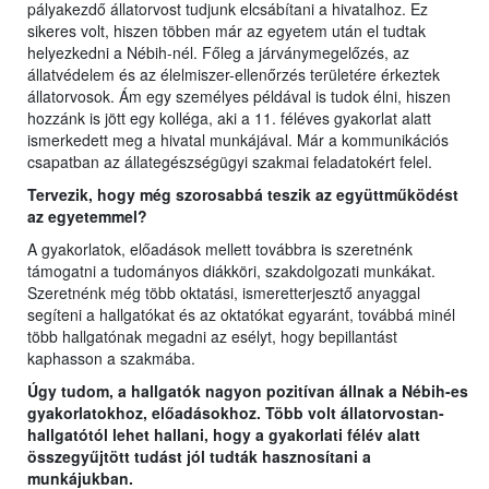
pályakezdő állatorvost tudjunk elcsábítani a hivatalhoz. Ez
sikeres volt, hiszen többen már az egyetem után el tudtak
helyezkedni a Nébih-nél. Főleg a járványmegelőzés, az
állatvédelem és az élelmiszer-ellenőrzés területére érkeztek
állatorvosok. Ám egy személyes példával is tudok élni, hiszen
hozzánk is jött egy kolléga, aki a 11. féléves gyakorlat alatt
ismerkedett meg a hivatal munkájával. Már a kommunikációs
csapatban az állategészségügyi szakmai feladatokért felel.
Tervezik, hogy még szorosabbá teszik az együttműködést
az egyetemmel?
A gyakorlatok, előadások mellett továbbra is szeretnénk
támogatni a tudományos diákköri, szakdolgozati munkákat.
Szeretnénk még több oktatási, ismeretterjesztő anyaggal
segíteni a hallgatókat és az oktatókat egyaránt, továbbá minél
több hallgatónak megadni az esélyt, hogy bepillantást
kaphasson a szakmába.
Úgy tudom, a hallgatók nagyon pozitívan állnak a Nébih-es
gyakorlatokhoz, előadásokhoz. Több volt állatorvostan-
hallgatótól lehet hallani, hogy a gyakorlati félév alatt
összegyűjtött tudást jól tudták hasznosítani a
munkájukban.