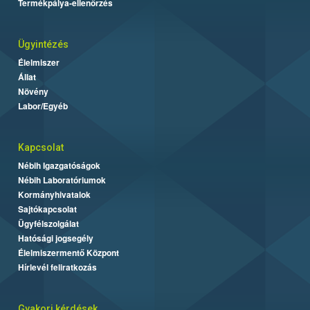
Termékpálya-ellenőrzés
Ügyintézés
Élelmiszer
Állat
Növény
Labor/Egyéb
Kapcsolat
Nébih Igazgatóságok
Nébih Laboratóriumok
Kormányhivatalok
Sajtókapcsolat
Ügyfélszolgálat
Hatósági jogsegély
Élelmiszermentő Központ
Hírlevél feliratkozás
Gyakori kérdések