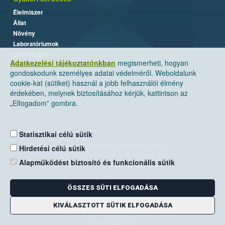
Élelmiszer
Állat
Növény
Laboratóriumok
Labor/Egyéb
Adatkezelési tájékoztatónkban
megismerheti, hogyan
gondoskodunk személyes adatai védelméről. Weboldalunk
cookie-kat (sütiket) használ a jobb felhasználói élmény
érdekében, melynek biztosításához kérjük, kattintson az
„Elfogadom” gombra.
Statisztikai célú sütik
Nemzeti Élelmiszerlánc-biztonsági Hivatal
Hirdetési célú sütik
Cím: 1024 Budapest, Keleti Károly utca. 24.
Alapműködést biztosító és funkcionális sütik
Levelezési cím: 1525 Budapest. Pf. 30.
ÖSSZES SÜTI ELFOGADÁSA
E-mail:
ugyfelszolgalat@nebih.gov.hu
Zöld szám: 06-80/263-244
KIVÁLASZTOTT SÜTIK ELFOGADÁSA
Telefon: 06-1/ 336-9000
Fax: 06-1/336-9479