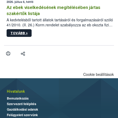
2026. július 6, hétfő
Az ebek viselkedésének megítélésében jártas
szakértők listája
A kedvtelésből tartott állatok tartásáról és forgalmazásáról szóló
41/2010. (II. 26.) Korm.rendelet szabályozza az eb okozta fizikai
sérülés, illetve ennek veszélye keletkezésekor felmerülő
TOVÁBB >
hatósági feladatokat, valamint a veszélyes eb tartását és annak
engedélyezését. Ezen eljárások során szükség esetén be kell
vonni az ebek viselkedésének megítélésében jártas szakértőt.
Cookie beállítások
Hivatalunk
Bemutatkozás
Szervezeti felépítés
Gazdálkodási adatok
Felügyeleti szervünk