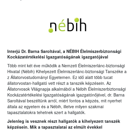
Interjú Dr. Barna Saroltával, a NÉBIH Élelmiszerbiztonsági
Kockázatértékelési Igazgatóságának igazgatójával
Több mint két éve működik a Nemzeti Élelmiszerlánc-biztonsági
Hivatal (Nébih) Kihelyezett Élelmiszerlánc-biztonsági Tanszéke a
z Állatorvostudományi Egyetemen. Ez idő alatt több tucat
állatorvostan-hallgató vett részt a tanszék képzésein. Az
Állatorvosok Világnapja alkalmából a Nébih Élelmiszerbiztonsági
Kockázatértékelési Igazgatóságának igazgatónőjével, dr. Barna
Saroltával beszéltünk arról, miért fontos a képzés, mit nyerhet
általa az egyetem és a Nébih, illetve milyen szakmai
tapasztalatokra tehetnek szert a hallgatók.
Jelenleg is vesznek részt hallgatók a kihelyezett tanszék
képzésein. Mik a tapasztalatai az elmúlt évekkel