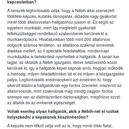
kapcsolatban?
A tanszék legfontosabb célja, hogy a Nébih által szervezett
többféle képzés, kutatás-támogatás, előadás vagy gyakorlat
minél több állatorvostan-hallgatóhoz jusson el. Ez segíti az
egyetem munkáját, mert így megfelelő gyakorlati
felkészültséggel rendelkező szakemberek kerülnek ki a
munkaerőpiacra. Hivatalunkban több mint 200 állatorvos
dolgozik számos területen, az általános szakmai ismeretek
átadása mellett, az ő speciális feladataikba, mindennapi
munkájukba is betekintést nyerhettek a hallgatók. A tanári kar
tagjai, az oktatók a Nébih igazgatói, illetve felsővezetői közül
kerülnek ki, így a hallgatók képet kapnak arról, hogyan működik
a hatóság, milyen feladatköröket lát el és milyen a közigazgatási
pálya. Legfontosabb eredményként azt emelném ki, hogy
sikerült átadni a hallgatóknak egy fontos üzenetet, miszerint az
állatorvosnak, mint szakmának még mindig nagyon fontos
szerepe van az élelmiszerlánc-biztonságban, megőrizve ezzel
az állatok és az emberek egészségét.
Voltak esetleg olyan hallgatók, akik a Nébih-nél el tudtak
helyezkedni a képzésnek köszönhetően?
A képzés nem titkolt célja volt az is, hogy minél több fiatal,