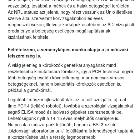
veszettség, továbbá a méhek és a halak betegségei területén.
Az NRL státusz azt jelenti, hogy részt veszünk az Unió illetékes
szerve által szervezett körvizsgálatokon és éves
megbeszéléseken, illetve e kórképek esetében az ÁDI vizsgálati
eredménye a betegség esetleges megállapításának,
kizárásának feltétele.
Feltételezem, a versenyképes munka alapja a jó műszaki
felszereltség is.
A világ jelenleg a kórokozók genetikai anyagának mind
részletesebb kimutatására törekszik, így a PCR-technikát egyre
több betegség esetén követelik meg, már nemcsak vírusos
betegségeknél, hanem bakteriális kórokozók esetében is,
például a gümőkórnál.
Legutóbbi műszerfejlesztésünk is ezt a célt szolgálta, új real
time PCR-t (feltáró robotot), továbbá a szerológiai vizsgálatokat
segítő ELISA mosó és leolvasó gépeket szerezhettünk be.
Lehetőségünk nyílt a 14-15 éves mélyhűtők cseréjére is.
Nemcsak a műszerpark fejlődött, hanem a BSL3-szintű
„biztonsági laboratóriumunk” felújítására is lehetőséget kaptunk,
a korszerűsítés után a térség legmodernebb