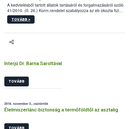
A kedvtelésből tartott állatok tartásáról és forgalmazásáról szóló
41/2010. (II. 26.) Korm.rendelet szabályozza az eb okozta fizikai
sérülés, illetve ennek veszélye keletkezésekor felmerülő
TOVÁBB >
hatósági feladatokat, valamint a veszélyes eb tartását és annak
engedélyezését. Ezen eljárások során szükség esetén be kell
vonni az ebek viselkedésének megítélésében jártas szakértőt.
Interjú Dr. Barna Saroltával
TOVÁBB
2016. november 3., csütörtök
Élelmiszerlánc-biztonság a termőföldtől az asztalig
TOVÁBB