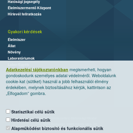
Hatósági jogsegély
Élelmiszermentő Központ
Hírlevél feliratkozás
Gyakori kérdések
Élelmiszer
Állat
Növény
Laboratóriumok
Labor/Egyéb
Adatkezelési tájékoztatónkban
megismerheti, hogyan
gondoskodunk személyes adatai védelméről. Weboldalunk
cookie-kat (sütiket) használ a jobb felhasználói élmény
érdekében, melynek biztosításához kérjük, kattintson az
„Elfogadom” gombra.
Statisztikai célú sütik
Nemzeti Élelmiszerlánc-biztonsági Hivatal
Hirdetési célú sütik
Cím: 1024 Budapest, Keleti Károly utca. 24.
Alapműködést biztosító és funkcionális sütik
Levelezési cím: 1525 Budapest. Pf. 30.