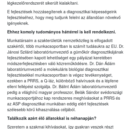
légkezelőrendszerét sikerült kialakítani.
E fejlesztések hozzásegítenek a diagnosztikai képességeink
fejlesztéséhez, hogy meg tudjunk felelni az állandóan növekvő
igényeknek.
Ehhez komoly tudományos háttérrel is kell rendelkezni.
Munkatársaim a szakterületük nemzetközileg is elfogadott
szakértői, több munkacsoportban is számít tudásukra az EU. Dr.
Jánosi Szilárd laboratóriumvezető a gümőkór diagnosztikájának
fejlesztésében kapott lehetőséget egy pályázat keretében
módszerfejlesztésben váló közreműködésre. Dr. Dán Ádám
laboratóriumvezető a molekuláris biológiai diagnosztikai
fejlesztésekkel munkacsoportban is végez tevékenységet,
ezekben a PRRS, a Q-láz, különböző halvírusok és a lépfene
elleni fellépést szolgálja. Dr. Bálint Ádám laboratóriumvezető
pedig a világhírű magyar professzor, Belák Sándor svédországi
munkacsoportjához kap rendszeres meghívásokat a PRRS és
az ASP diagnosztikai munkában eddig elért fejlesztések
szélesebb körű kihasználása céljából.
Találkozik azért élő állatokkal is néhanapján?
Szeretem a szakmai kihívásokat, így gyakran veszek részt