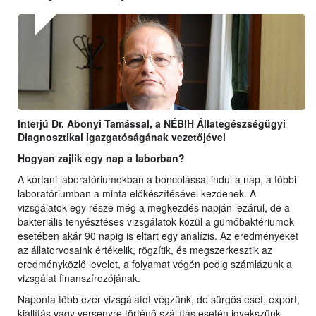
Interjú Dr. Abonyi Tamással, a NÉBIH Állategészségügyi
Diagnosztikai Igazgatóságának vezetőjével
Hogyan zajlik egy nap a laborban?
A kórtani laboratóriumokban a boncolással indul a nap, a többi
laboratóriumban a minta előkészítésével kezdenek. A
vizsgálatok egy része még a megkezdés napján lezárul, de a
bakteriális tenyésztéses vizsgálatok közül a gümőbaktériumok
esetében akár 90 napig is eltart egy analízis. Az eredményeket
az állatorvosaink értékelik, rögzítik, és megszerkesztik az
eredményközlő levelet, a folyamat végén pedig számlázunk a
vizsgálat finanszírozójának.
Naponta több ezer vizsgálatot végzünk, de sürgős eset, export,
kiállítás vagy versenyre történő szállítás esetén igyekszünk