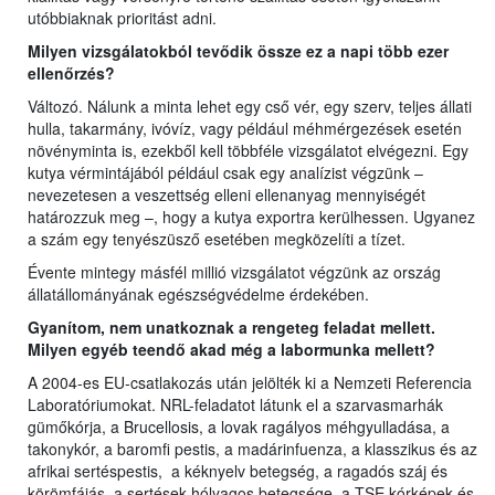
utóbbiaknak prioritást adni.
Milyen vizsgálatokból tevődik össze ez a napi több ezer
ellenőrzés?
Változó. Nálunk a minta lehet egy cső vér, egy szerv, teljes állati
hulla, takarmány, ivóvíz, vagy például méhmérgezések esetén
növényminta is, ezekből kell többféle vizsgálatot elvégezni. Egy
kutya vérmintájából például csak egy analízist végzünk –
nevezetesen a veszettség elleni ellenanyag mennyiségét
határozzuk meg –, hogy a kutya exportra kerülhessen. Ugyanez
a szám egy tenyészüsző esetében megközelíti a tízet.
Évente mintegy másfél millió vizsgálatot végzünk az ország
állatállományának egészségvédelme érdekében.
Gyanítom, nem unatkoznak a rengeteg feladat mellett.
Milyen egyéb teendő akad még a labormunka mellett?
A 2004-es EU-csatlakozás után jelölték ki a Nemzeti Referencia
Laboratóriumokat. NRL-feladatot látunk el a szarvasmarhák
gümőkórja, a Brucellosis, a lovak ragályos méhgyulladása, a
takonykór, a baromfi pestis, a madárinfuenza, a klasszikus és az
afrikai sertéspestis, a kéknyelv betegség, a ragadós száj és
körömfájás, a sertések hólyagos betegsége, a TSE kórképek és