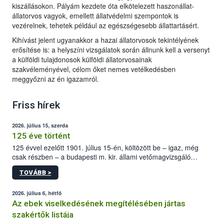
kiszállásokon. Pályám kezdete óta elkötelezett haszonállat-
állatorvos vagyok, emellett állatvédelmi szempontok is
vezérelnek, tehetek például az egészségesebb állattartásért.
Kihívást jelent ugyanakkor a hazai állatorvosok tekintélyének
erősítése is: a helyszíni vizsgálatok során állnunk kell a versenyt
a külföldi tulajdonosok külföldi állatorvosainak
szakvéleményével, célom őket nemes vetélkedésben
meggyőzni az én igazamról.
Friss hírek
2026. július 15, szerda
125 éve történt
125 évvel ezelőtt 1901. július 15-én, költözött be – igaz, még
csak részben – a budapesti m. kir. állami vetőmagvizsgáló
állomás a Kis Rókus utca 15. szám alatti, Czigler Győző által
TOVÁBB >
tervezett új épületébe.
2026. július 6, hétfő
Az ebek viselkedésének megítélésében jártas
szakértők listája