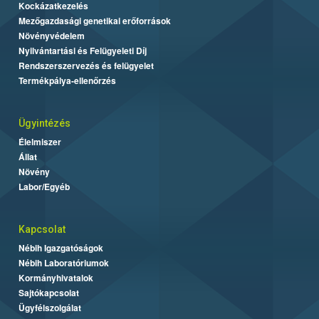
Kockázatkezelés
Mezőgazdasági genetikai erőforrások
Növényvédelem
Nyilvántartási és Felügyeleti Díj
Rendszerszervezés és felügyelet
Termékpálya-ellenőrzés
Ügyintézés
Élelmiszer
Állat
Növény
Labor/Egyéb
Kapcsolat
Nébih Igazgatóságok
Nébih Laboratóriumok
Kormányhivatalok
Sajtókapcsolat
Ügyfélszolgálat