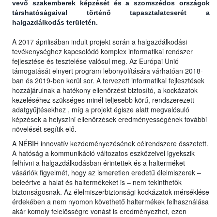
vevő szakemberek képzését és a szomszédos országok
társhatóságaival történő tapasztalatcserét a
halgazdálkodás területén.
A 2017 áprilisában indult projekt során a halgazdálkodási
tevékenységhez kapcsolódó komplex informatikai rendszer
fejlesztése és tesztelése valósul meg. Az Európai Unió
támogatását elnyert program lebonyolítására várhatóan 2018-
ban és 2019-ben kerül sor. A tervezett informatikai fejlesztések
hozzájárulnak a hatékony ellenőrzést biztosító, a kockázatok
kezeléséhez szükséges minél teljesebb körű, rendszerezett
adatgyűjtésekhez , míg a projekt égisze alatt megvalósuló
képzések a helyszíni ellenőrzések eredményességének további
növelését segítik elő.
A NÉBIH innovatív kezdeményezésének célrendszere összetett.
A hatóság a kommunikáció változatos eszközeivel igyekszik
felhívni a halgazdálkodásban érintettek és a halterméket
vásárlók figyelmét, hogy az ismeretlen eredetű élelmiszerek –
beleértve a halat és haltermékeket is – nem tekinthetők
biztonságosnak. Az élelmiszerbiztonsági kockázatok mérséklése
érdekében a nem nyomon követhető haltermékek felhasználása
akár komoly felelősségre vonást is eredményezhet, ezen