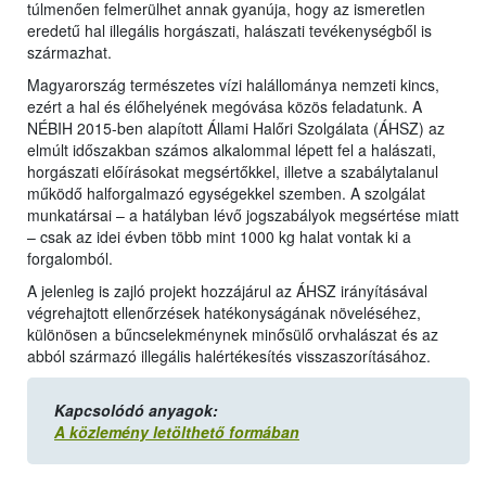
túlmenően felmerülhet annak gyanúja, hogy az ismeretlen
eredetű hal illegális horgászati, halászati tevékenységből is
származhat.
Magyarország természetes vízi halállománya nemzeti kincs,
ezért a hal és élőhelyének megóvása közös feladatunk. A
NÉBIH 2015-ben alapított Állami Halőri Szolgálata (ÁHSZ) az
elmúlt időszakban számos alkalommal lépett fel a halászati,
horgászati előírásokat megsértőkkel, illetve a szabálytalanul
működő halforgalmazó egységekkel szemben. A szolgálat
munkatársai – a hatályban lévő jogszabályok megsértése miatt
– csak az idei évben több mint 1000 kg halat vontak ki a
forgalomból.
A jelenleg is zajló projekt hozzájárul az ÁHSZ irányításával
végrehajtott ellenőrzések hatékonyságának növeléséhez,
különösen a bűncselekménynek minősülő orvhalászat és az
abból származó illegális halértékesítés visszaszorításához.
Kapcsolódó anyagok:
A közlemény letölthető formában