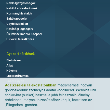
Nébih Igazgatóságok
Nébih Laboratóriumok
Kormányhivatalok
Sajtókapcsolat
Ügyfélszolgálat
Hatósági jogsegély
Élelmiszermentő Központ
Hírlevél feliratkozás
Gyakori kérdések
Élelmiszer
Állat
Növény
Laboratóriumok
Labor/Egyéb
Adatkezelési tájékoztatónkban
megismerheti, hogyan
gondoskodunk személyes adatai védelméről. Weboldalunk
cookie-kat (sütiket) használ a jobb felhasználói élmény
érdekében, melynek biztosításához kérjük, kattintson az
„Elfogadom” gombra.