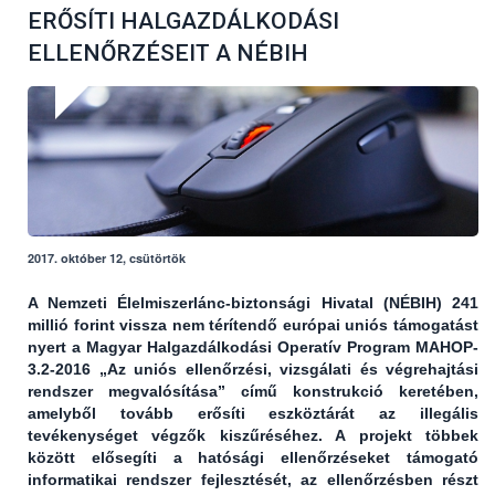
ERŐSÍTI HALGAZDÁLKODÁSI
ELLENŐRZÉSEIT A NÉBIH
2017. október 12, csütörtök
A Nemzeti Élelmiszerlánc-biztonsági Hivatal (NÉBIH) 241
millió forint vissza nem térítendő európai uniós támogatást
nyert a
Magyar Halgazdálkodási Operatív Program
MAHOP-
3.2-2016 „Az uniós ellenőrzési, vizsgálati és végrehajtási
rendszer megvalósítása” című konstrukció keretében,
amelyből tovább erősíti eszköztárát az illegális
tevékenységet végzők kiszűréséhez. A projekt többek
között elősegíti a hatósági ellenőrzéseket támogató
informatikai rendszer fejlesztését, az ellenőrzésben részt