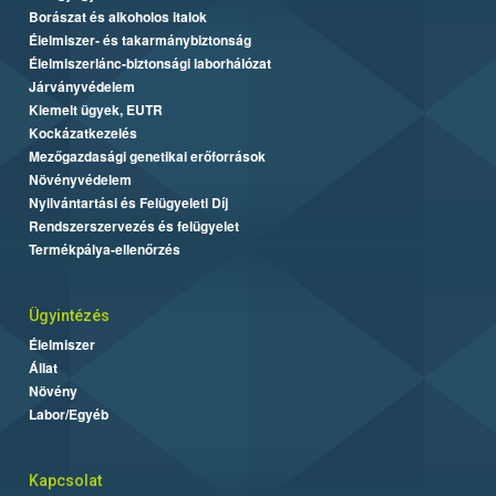
Borászat és alkoholos italok
Élelmiszer- és takarmánybiztonság
Élelmiszerlánc-biztonsági laborhálózat
Járványvédelem
Kiemelt ügyek, EUTR
Kockázatkezelés
Mezőgazdasági genetikai erőforrások
Növényvédelem
Nyilvántartási és Felügyeleti Díj
Rendszerszervezés és felügyelet
Termékpálya-ellenőrzés
Ügyintézés
Élelmiszer
Állat
Növény
Labor/Egyéb
Kapcsolat