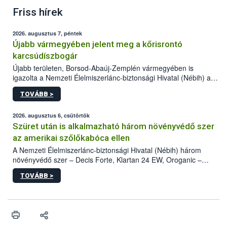
Friss hírek
2026. augusztus 7, péntek
Újabb vármegyében jelent meg a kőrisrontó
karcsúdíszbogár
Újabb területen, Borsod-Abaúj-Zemplén vármegyében is
igazolta a Nemzeti Élelmiszerlánc-biztonsági Hivatal (Nébih) a
kőrisrontó karcsúdíszbogár (Agrilus planipennis) jelenlétét. A
TOVÁBB >
kártevőt nem csak színcsapdában találták meg, de már fertőzött
fában is azonosították. A növényvédelmi szakemberek folytatják
az intenzív felderítést, emellett az intézkedéseket a szlovák
2026. augusztus 6, csütörtök
hatósággal is összehangolják a terjedés megállítása érdekében.
Szüret után is alkalmazható három növényvédő szer
az amerikai szőlőkabóca ellen
A Nemzeti Élelmiszerlánc-biztonsági Hivatal (Nébih) három
növényvédő szer – Decis Forte, Klartan 24 EW, Oroganic –
engedélyokiratát módosította, így azok a szüretet követően,
TOVÁBB >
egészen a vesszőérettség (BBCH 91) stádiumáig
felhasználhatóak a szőlőben. A kiterjesztések célja, hogy a korai
érésű szőlőkben is legyen lehetőség a károsító elleni további
védekezésre. Az Oroganic készítmény kis kiszerelésben kiskerti
felhasználók számára is elérhető és ökológiai termesztésben is
engedélyezett.