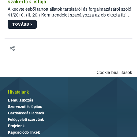
szakértők listája
A kedvtelésből tartott állatok tartásáról és forgalmazásáról szóló
41/2010. (II. 26.) Korm.rendelet szabályozza az eb okozta fizikai
sérülés, illetve ennek veszélye keletkezésekor felmerülő
TOVÁBB >
hatósági feladatokat, valamint a veszélyes eb tartását és annak
engedélyezését. Ezen eljárások során szükség esetén be kell
vonni az ebek viselkedésének megítélésében jártas szakértőt.
Cookie beállítások
Hivatalunk
Bemutatkozás
Szervezeti felépítés
Gazdálkodási adatok
Felügyeleti szervünk
Projektek
Kapcsolódó linkek