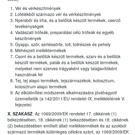
Vér és vérkészítmények
Lófélékből származó vér és vérkészítmények
Nyersbőr és irha, és a belőlük készült termékek, cserző
tevékenységek
Vadászati trófeák, preparálási célú trófeák és egyéb
készítmények
Gyapjú, szőr, sertéssörte, toll, tollrészek és pehely
Méhészeti melléktermékek
Csont és a belőlük készült termékek, szarv és a belőlük
készült termékek, paták és a belőlük készült termékek,
melyeket nem szerves trágyaként vagy talajjavítóként
használnak fel
Tej, tej alapú termékek, tejszármazékok, kolosztrum,
kolosztrum alapú termékek
Az elkülönítési módszerek alkalmazására jóváhagyott
üzemeltetők (a 142/2011/EU rendelet IX. mellékletének V.
fejezete)
X. SZAKASZ
: Az 1069/2009/EK rendelet 17. cikkének (1)
bekezdésében, 18. cikkének (1) bekezdésében és 18. cikkének
(2) bekezdésében említett állati melléktermékek és az azokból
származó termékek különleges célokra szánt, az 1069/2009/EK