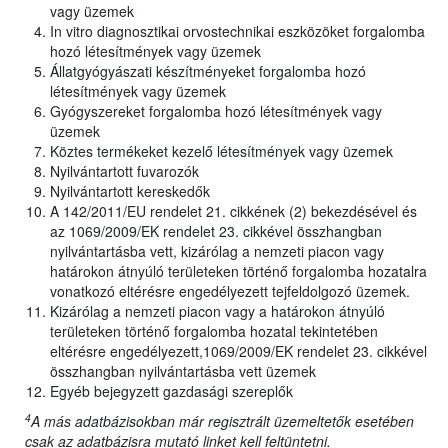
vagy üzemek
In vitro diagnosztikai orvostechnikai eszközöket forgalomba
hozó létesítmények vagy üzemek
Állatgyógyászati készítményeket forgalomba hozó
létesítmények vagy üzemek
Gyógyszereket forgalomba hozó létesítmények vagy
üzemek
Köztes termékeket kezelő létesítmények vagy üzemek
Nyilvántartott fuvarozók
Nyilvántartott kereskedők
A 142/2011/EU rendelet 21. cikkének (2) bekezdésével és
az 1069/2009/EK rendelet 23. cikkével összhangban
nyilvántartásba vett, kizárólag a nemzeti piacon vagy
határokon átnyúló területeken történő forgalomba hozatalra
vonatkozó eltérésre engedélyezett tejfeldolgozó üzemek.
Kizárólag a nemzeti piacon vagy a határokon átnyúló
területeken történő forgalomba hozatal tekintetében
eltérésre engedélyezett,1069/2009/EK rendelet 23. cikkével
összhangban nyilvántartásba vett üzemek
Egyéb bejegyzett gazdasági szereplők
4
A más adatbázisokban már regisztrált üzemeltetők esetében
csak az adatbázisra mutató linket kell feltüntetni.