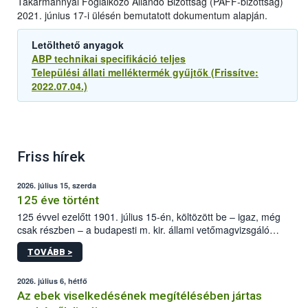
Takarmánnyal Foglalkozó Állandó Bizottság (PAFF-bizottság)
2021. június 17-i ülésén bemutatott dokumentum alapján.
Letölthető anyagok
ABP technikai specifikáció teljes
Települési állati melléktermék gyűjtők (Frissítve:
2022.07.04.)
Friss hírek
2026. július 15, szerda
125 éve történt
125 évvel ezelőtt 1901. július 15-én, költözött be – igaz, még
csak részben – a budapesti m. kir. állami vetőmagvizsgáló
állomás a Kis Rókus utca 15. szám alatti, Czigler Győző által
TOVÁBB >
tervezett új épületébe.
2026. július 6, hétfő
Az ebek viselkedésének megítélésében jártas