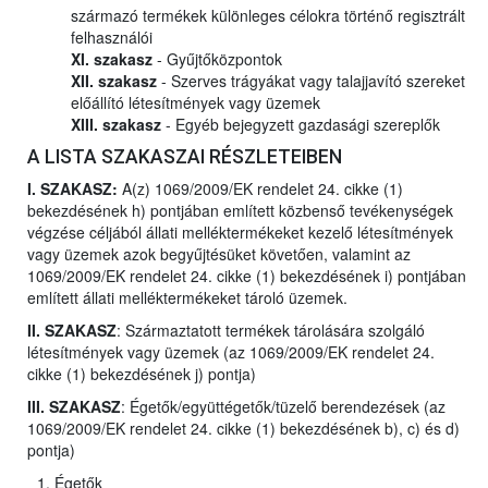
származó termékek különleges célokra történő regisztrált
felhasználói
XI. szakasz
- Gyűjtőközpontok
XII. szakasz
- Szerves trágyákat vagy talajjavító szereket
előállító létesítmények vagy üzemek
XIII. szakasz
- Egyéb bejegyzett gazdasági szereplők
A LISTA SZAKASZAI RÉSZLETEIBEN
I. SZAKASZ:
A(z) 1069/2009/EK rendelet 24. cikke (1)
bekezdésének h) pontjában említett közbenső tevékenységek
végzése céljából állati melléktermékeket kezelő létesítmények
vagy üzemek azok begyűjtésüket követően, valamint az
1069/2009/EK rendelet 24. cikke (1) bekezdésének i) pontjában
említett állati melléktermékeket tároló üzemek.
II. SZAKASZ
: Származtatott termékek tárolására szolgáló
létesítmények vagy üzemek (az 1069/2009/EK rendelet 24.
cikke (1) bekezdésének j) pontja)
III. SZAKASZ
: Égetők/együttégetők/tüzelő berendezések (az
1069/2009/EK rendelet 24. cikke (1) bekezdésének b), c) és d)
pontja)
Égetők