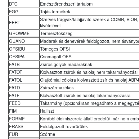
DTC
Emésztőrendszeri tartalom
EGG
Tojás termékek
Szerves trágyák/talajjavító szerek a COMR, BI
FERT
kivételével.
GROWME
Termesztőközeg
GUANO
Madarak és denevérek feldolgozott, nem ásványos
OFSIBU
Tömeges OFSI
OFSIPA
Csomagolt OFSI
FATB
Zsíros golyók madaraknak
FATOT
Kiolvasztott zsírok és halolaj nem takarmányozási
FATOL
Olajkémiai célokra kiolvasztott zsír és halolaj ABP-
FATD
Zsírszármazékok
FATF
Kiolvasztott zsírok és halolaj takarmányozásra
FEED
Takarmány (opcionálisan megadható a megjegyzé
FIM
Halliszt
FORMF
Korábbi élelmiszerek: állati eredetű/ már nem em
FRASS
Feldolgozott rovarürülék
FUR
Szőrme