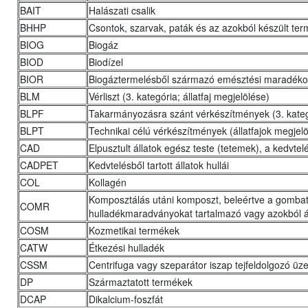
BAIT
Halászati csalik
BHHP
Csontok, szarvak, paták és az azokból készült te
BIOG
Biogáz
BIOD
Biodízel
BIOR
Biogáztermelésből származó emésztési maradékok,
BLM
Vérliszt (3. kategória; állatfaj megjelölése)
BLPF
Takarmányozásra szánt vérkészítmények (3. kategór
BLPT
Technikai célú vérkészítmények (állatfajok megjel
CAD
Elpusztult állatok egész teste (tetemek), a kedvtelés
CADPET
Kedvtelésből tartott állatok hullái
COL
Kollagén
Komposztálás utáni komposzt, beleértve a gomba
COMR
hulladékmaradványokat tartalmazó vagy azokból á
COSM
Kozmetikai termékek
CATW
Étkezési hulladék
CSSM
Centrifuga vagy szeparátor iszap tejfeldolgozó ü
DP
Származtatott termékek
DCAP
Dikalcium-foszfát