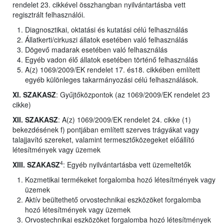
rendelet 23. cikkével összhangban nyilvántartásba vett
regisztrált felhasználói.
Diagnosztikai, oktatási és kutatási célú felhasználás
Állatkerti/cirkuszi állatok esetében való felhasználás
Dögevő madarak esetében való felhasználás
Egyéb vadon élő állatok esetében történő felhasználás
A(z) 1069/2009/EK rendelet 17. és18. cikkében említett
egyéb különleges takarmányozási célú felhasználások.
XI. SZAKASZ
: Gyűjtőközpontok (az 1069/2009/EK rendelet 23
cikke)
XII. SZAKASZ
: A(z) 1069/2009/EK rendelet 24. cikke (1)
bekezdésének f) pontjában említett szerves trágyákat vagy
talajjavító szereket, valamint termesztőközegeket előállító
létesítmények vagy üzemek
4
XIII. SZAKASZ
: Egyéb nyilvántartásba vett üzemeltetők
Kozmetikai termékeket forgalomba hozó létesítmények vagy
üzemek
Aktív beültethető orvostechnikai eszközöket forgalomba
hozó létesítmények vagy üzemek
Orvostechnikai eszközöket forgalomba hozó létesítmények