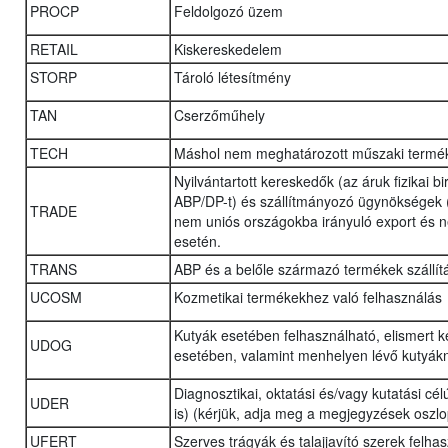
PROCP
Feldolgozó üzem
RETAIL
Kiskereskedelem
STORP
Tároló létesítmény
TAN
Cserzőműhely
TECH
Máshol nem meghatározott műszaki termék
Nyilvántartott kereskedők (az áruk fizikai b
ABP/DP-t) és szállítmányozó ügynökségek (lo
TRADE
nem uniós országokba irányuló export és n
esetén.
TRANS
ABP és a belőle származó termékek szállít
UCOSM
Kozmetikai termékekhez való felhasználás
Kutyák esetében felhasználható, elismert 
UDOG
esetében, valamint menhelyen lévő kutyák
Diagnosztikai, oktatási és/vagy kutatási cél
UDER
is) (kérjük, adja meg a megjegyzések oszl
UFERT
Szerves trágyák és talajjavító szerek felha