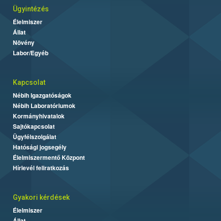
Ügyintézés
Élelmiszer
Állat
Növény
Labor/Egyéb
Kapcsolat
Nébih Igazgatóságok
Nébih Laboratóriumok
Kormányhivatalok
Sajtókapcsolat
Ügyfélszolgálat
Hatósági jogsegély
Élelmiszermentő Központ
Hírlevél feliratkozás
Gyakori kérdések
Élelmiszer
Állat