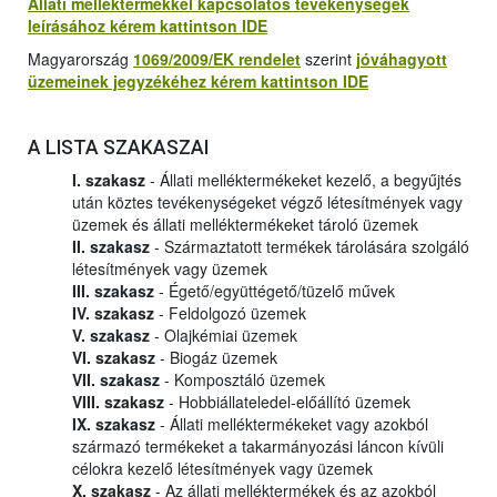
Állati melléktermékkel kapcsolatos tevékenységek
leírásához kérem kattintson IDE
Magyarország
1069/2009/EK rendelet
szerint
jóváhagyott
üzemeinek jegyzékéhez kérem kattintson IDE
A LISTA SZAKASZAI
I. szakasz
- Állati melléktermékeket kezelő, a begyűjtés
után köztes tevékenységeket végző létesítmények vagy
üzemek és állati melléktermékeket tároló üzemek
II. szakasz
- Származtatott termékek tárolására szolgáló
létesítmények vagy üzemek
III. szakasz
- Égető/együttégető/tüzelő művek
IV. szakasz
- Feldolgozó üzemek
V. szakasz
- Olajkémiai üzemek
VI. szakasz
- Biogáz üzemek
VII. szakasz
- Komposztáló üzemek
VIII. szakasz
- Hobbiállateledel-előállító üzemek
IX. szakasz
- Állati melléktermékeket vagy azokból
származó termékeket a takarmányozási láncon kívüli
célokra kezelő létesítmények vagy üzemek
X. szakasz
- Az állati melléktermékek és az azokból