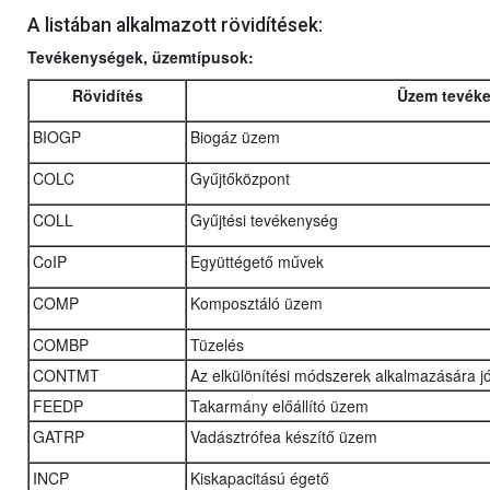
A listában alkalmazott rövidítések:
Tevékenységek, üzemtípusok:
Rövidítés
Üzem tevék
BIOGP
Biogáz üzem
COLC
Gyűjtőközpont
COLL
Gyűjtési tevékenység
CoIP
Együttégető művek
COMP
Komposztáló üzem
COMBP
Tüzelés
CONTMT
Az elkülönítési módszerek alkalmazására j
FEEDP
Takarmány előállító üzem
GATRP
Vadásztrófea készítő üzem
INCP
Kiskapacitású égető