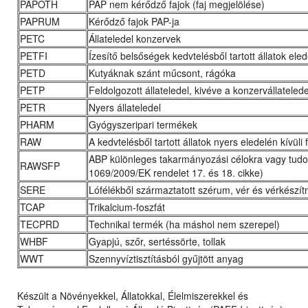
PAPOTH
PAP nem kérődző fajok (faj megjelölése)
PAPRUM
Kérődző fajok PAP-ja
PETC
Állateledel konzervek
PETFI
Ízesítő belsőségek kedvtelésből tartott állatok ele
PETD
Kutyáknak szánt műcsont, rágóka
PETP
Feldolgozott állateledel, kivéve a konzervállateled
PETR
Nyers állateledel
PHARM
Gyógyszeripari termékek
RAW
A kedvtelésből tartott állatok nyers eledelén kívül
ABP különleges takarmányozási célokra vagy tudo
RAWSFP
1069/2009/EK rendelet 17. és 18. cikke)
SERE
Lófélékből származtatott szérum, vér és vérkészí
TCAP
Trikalcium-foszfát
TECPRD
Technikai termék (ha máshol nem szerepel)
WHBF
Gyapjú, szőr, sertéssörte, tollak
WWT
Szennyvíztisztításból gyűjtött anyag
Készült a Növényekkel, Állatokkal, Élelmiszerekkel és