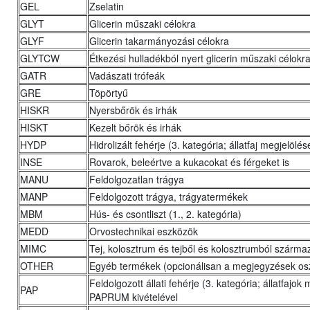
GEL
Zselatin
GLYT
Glicerin műszaki célokra
GLYF
Glicerin takarmányozási célokra
GLYTCW
Étkezési hulladékból nyert glicerin műszaki célokr
GATR
Vadászati trófeák
GRE
Töpörtyű
HISKR
Nyersbőrök és irhák
HISKT
Kezelt bőrök és irhák
HYDP
Hidrolizált fehérje (3. kategória; állatfaj megjelölés
INSE
Rovarok, beleértve a kukacokat és férgeket is
MANU
Feldolgozatlan trágya
MANP
Feldolgozott trágya, trágyatermékek
MBM
Hús- és csontliszt (1., 2. kategória)
MEDD
Orvostechnikai eszközök
MIMC
Tej, kolosztrum és tejből és kolosztrumból szárma
OTHER
Egyéb termékek (opcionálisan a megjegyzések o
Feldolgozott állati fehérje (3. kategória; állatfajo
PAP
PAPRUM kivételével