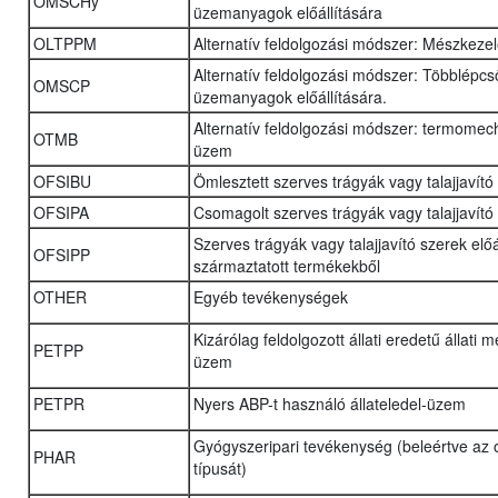
OMSCHy
üzemanyagok előállítására
OLTPPM
Alternatív feldolgozási módszer: Mészkeze
Alternatív feldolgozási módszer: Többlépcső
OMSCP
üzemanyagok előállítására.
Alternatív feldolgozási módszer: termomec
OTMB
üzem
OFSIBU
Ömlesztett szerves trágyák vagy talajjavító
OFSIPA
Csomagolt szerves trágyák vagy talajjavító
Szerves trágyák vagy talajjavító szerek elő
OFSIPP
származtatott termékekből
OTHER
Egyéb tevékenységek
Kizárólag feldolgozott állati eredetű állati 
PETPP
üzem
PETPR
Nyers ABP-t használó állateledel-üzem
Gyógyszeripari tevékenység (beleértve az
PHAR
típusát)