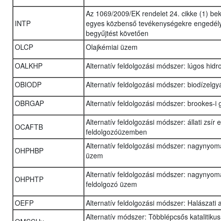
Az 1069/2009/EK rendelet 24. cikke (1) be
INTP
egyes közbenső tevékenységekre engedély
begyűjtést követően
OLCP
Olajkémiai üzem
OALKHP
Alternatív feldolgozási módszer: lúgos hidr
OBIODP
Alternatív feldolgozási módszer: biodízelg
OBRGAP
Alternatív feldolgozási módszer: brookes-i
Alternatív feldolgozási módszer: állati zs
OCAFTB
feldolgozóüzemben
Alternatív feldolgozási módszer: nagynyomá
OHPHBP
üzem
Alternatív feldolgozási módszer: nagynyom
OHPHTP
feldolgozó üzem
OEFP
Alternatív feldolgozási módszer: Halászati
Alternatív módszer: Többlépcsős katalitiku