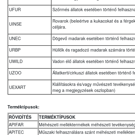
UFUR
Szőrmés állatok esetében történő felhaszn
Rovarok (beleértve a kukacokat és a férgek
UINSE
céljára.
UNEC
Dögevő madarak esetében történő felhasz
URBP
Hüllők és ragadozó madarak számára törté
UWILD
Vadon élő állatok esetében történő felhasz
UZOO
Állatkerti/cirkuszi állatok esetében történő
Kiállításokra és/vagy művészeti tevékenysé
UEXART
meg a megjegyzések oszlopban)
Terméktípusok:
RÖVIDÍTÉS
TERMÉKTÍPUSOK
APIFAR
Méhészeti melléktermékek méhészeti tevékenysé
APITEC
Műszaki felhasználásra szánt méhészeti mellékte