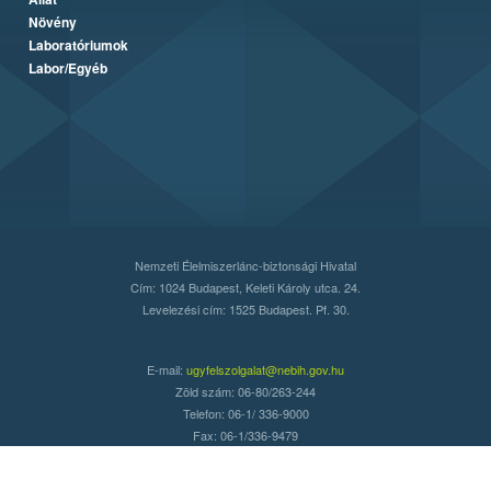
Növény
Laboratóriumok
Labor/Egyéb
Nemzeti Élelmiszerlánc-biztonsági Hivatal
Cím: 1024 Budapest, Keleti Károly utca. 24.
Levelezési cím: 1525 Budapest. Pf. 30.
E-mail:
ugyfelszolgalat@nebih.gov.hu
Zöld szám: 06-80/263-244
Telefon: 06-1/ 336-9000
Fax: 06-1/336-9479