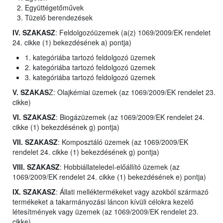
Együttégetőművek
Tüzelő berendezések
IV. SZAKASZ
: Feldolgozóüzemek (a(z) 1069/2009/EK rendelet
24. cikke (1) bekezdésének a) pontja)
1. kategóriába tartozó feldolgozó üzemek
2. kategóriába tartozó feldolgozó üzemek
3. kategóriába tartozó feldolgozó üzemek
V. SZAKAS
Z: Olajkémiai üzemek (az 1069/2009/EK rendelet 23.
cikke)
VI. SZAKASZ
: Biogázüzemek (az 1069/2009/EK rendelet 24.
cikke (1) bekezdésének g) pontja)
VII. SZAKASZ
: Komposztáló üzemek (az 1069/2009/EK
rendelet 24. cikke (1) bekezdésének g) pontja)
VIII. SZAKASZ
: Hobbiállateledel-előállító üzemek (az
1069/2009/EK rendelet 24. cikke (1) bekezdésének e) pontja)
IX. SZAKASZ
: Állati melléktermékeket vagy azokból származó
termékeket a takarmányozási láncon kívüli célokra kezelő
létesítmények vagy üzemek (az 1069/2009/EK rendelet 23.
cikke)