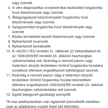
vagy üzemek
In vitro diagnosztikai orvostechnikai eszközöket forgalomba
hozó létesítmények vagy üzemek
Állatgyógyászati készítményeket forgalomba hozó
létesítmények vagy üzemek
Gyógyszereket forgalomba hozó létesítmények vagy
üzemek
Köztes termékeket kezelő létesítmények vagy üzemek
Nyilvántartott fuvarozók
Nyilvántartott kereskedők
A 142/2011/EU rendelet 21. cikkének (2) bekezdésével és
az 1069/2009/EK rendelet 23. cikkével összhangban
nyilvántartásba vett, kizárólag a nemzeti piacon vagy
határokon átnyúló területeken történő forgalomba hozatalra
vonatkozó eltérésre engedélyezett tejfeldolgozó üzemek.
Kizárólag a nemzeti piacon vagy a határokon átnyúló
területeken történő forgalomba hozatal tekintetében
eltérésre engedélyezett,1069/2009/EK rendelet 23. cikkével
összhangban nyilvántartásba vett üzemek
Egyéb bejegyzett gazdasági szereplők
4
A más adatbázisokban már regisztrált üzemeltetők esetében
csak az adatbázisra mutató linket kell feltüntetni.