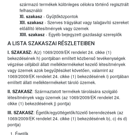
származó termékek különleges célokra történő regisztrált
felhasználói
XI. szakasz
- Gyűjtőközpontok
XII. szakasz
- Szerves trágyákat vagy talajjavító szereket
előállító létesítmények vagy üzemek
XIII. szakasz
- Egyéb bejegyzett gazdasági szereplők
A LISTA SZAKASZAI RÉSZLETEIBEN
I. SZAKASZ:
A(z) 1069/2009/EK rendelet 24. cikke (1)
bekezdésének h) pontjában említett közbenső tevékenységek
végzése céljából állati melléktermékeket kezelő létesítmények
vagy üzemek azok begyűjtésüket követően, valamint az
1069/2009/EK rendelet 24. cikke (1) bekezdésének i) pontjában
említett állati melléktermékeket tároló üzemek.
II. SZAKASZ
: Származtatott termékek tárolására szolgáló
létesítmények vagy üzemek (az 1069/2009/EK rendelet 24.
cikke (1) bekezdésének j) pontja)
III. SZAKASZ
: Égetők/együttégetők/tüzelő berendezések (az
1069/2009/EK rendelet 24. cikke (1) bekezdésének b), c) és d)
pontja)
Égetők