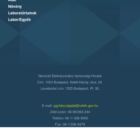
Növény
Laboratóriumok
Labor/Egyéb
Nemzeti Élelmiszerlánc-biztonsági Hivatal
Cím: 1024 Budapest, Keleti Károly utca. 24.
Levelezési cím: 1525 Budapest. Pf. 30.
E-mail:
ugyfelszolgalat@nebih.gov.hu
Zöld szám: 06-80/263-244
Telefon: 06-1/ 336-9000
Fax: 06-1/336-9479