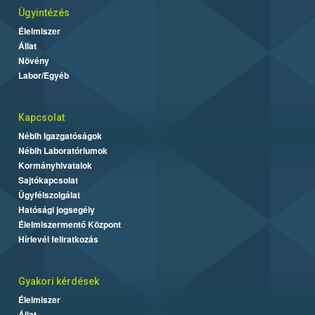
Ügyintézés
Élelmiszer
Állat
Növény
Labor/Egyéb
Kapcsolat
Nébih Igazgatóságok
Nébih Laboratóriumok
Kormányhivatalok
Sajtókapcsolat
Ügyfélszolgálat
Hatósági jogsegély
Élelmiszermentő Központ
Hírlevél feliratkozás
Gyakori kérdések
Élelmiszer
Állat