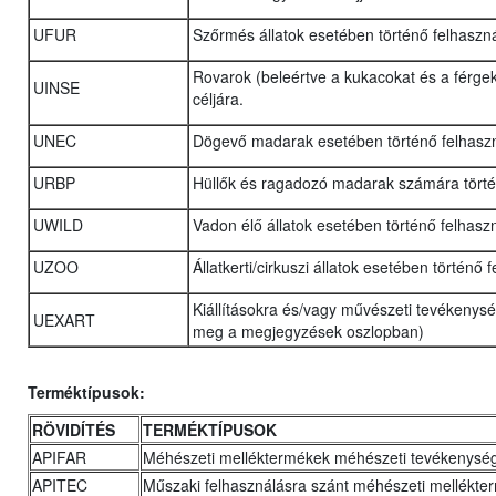
UFUR
Szőrmés állatok esetében történő felhaszn
Rovarok (beleértve a kukacokat és a férgek
UINSE
céljára.
UNEC
Dögevő madarak esetében történő felhasz
URBP
Hüllők és ragadozó madarak számára törté
UWILD
Vadon élő állatok esetében történő felhasz
UZOO
Állatkerti/cirkuszi állatok esetében történő
Kiállításokra és/vagy művészeti tevékenysé
UEXART
meg a megjegyzések oszlopban)
Terméktípusok:
RÖVIDÍTÉS
TERMÉKTÍPUSOK
APIFAR
Méhészeti melléktermékek méhészeti tevékenysé
APITEC
Műszaki felhasználásra szánt méhészeti mellékte