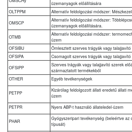
OMSCHy
üzemanyagok előállítására
OLTPPM
Alternatív feldolgozási módszer: Mészkeze
Alternatív feldolgozási módszer: Többlépcső
OMSCP
üzemanyagok előállítására.
Alternatív feldolgozási módszer: termomec
OTMB
üzem
OFSIBU
Ömlesztett szerves trágyák vagy talajjavító
OFSIPA
Csomagolt szerves trágyák vagy talajjavító
Szerves trágyák vagy talajjavító szerek elő
OFSIPP
származtatott termékekből
OTHER
Egyéb tevékenységek
Kizárólag feldolgozott állati eredetű állati 
PETPP
üzem
PETPR
Nyers ABP-t használó állateledel-üzem
Gyógyszeripari tevékenység (beleértve az
PHAR
típusát)