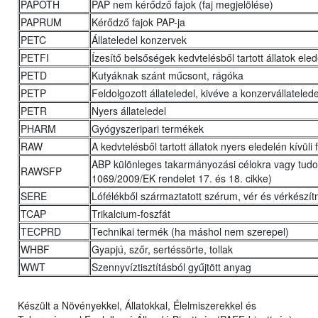
PAPOTH
PAP nem kérődző fajok (faj megjelölése)
PAPRUM
Kérődző fajok PAP-ja
PETC
Állateledel konzervek
PETFI
Ízesítő belsőségek kedvtelésből tartott állatok ele
PETD
Kutyáknak szánt műcsont, rágóka
PETP
Feldolgozott állateledel, kivéve a konzervállateled
PETR
Nyers állateledel
PHARM
Gyógyszeripari termékek
RAW
A kedvtelésből tartott állatok nyers eledelén kívül
ABP különleges takarmányozási célokra vagy tudo
RAWSFP
1069/2009/EK rendelet 17. és 18. cikke)
SERE
Lófélékből származtatott szérum, vér és vérkészí
TCAP
Trikalcium-foszfát
TECPRD
Technikai termék (ha máshol nem szerepel)
WHBF
Gyapjú, szőr, sertéssörte, tollak
WWT
Szennyvíztisztításból gyűjtött anyag
Készült a Növényekkel, Állatokkal, Élelmiszerekkel és