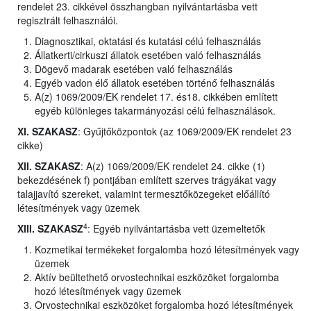
rendelet 23. cikkével összhangban nyilvántartásba vett
regisztrált felhasználói.
Diagnosztikai, oktatási és kutatási célú felhasználás
Állatkerti/cirkuszi állatok esetében való felhasználás
Dögevő madarak esetében való felhasználás
Egyéb vadon élő állatok esetében történő felhasználás
A(z) 1069/2009/EK rendelet 17. és18. cikkében említett
egyéb különleges takarmányozási célú felhasználások.
XI. SZAKASZ
: Gyűjtőközpontok (az 1069/2009/EK rendelet 23
cikke)
XII. SZAKASZ
: A(z) 1069/2009/EK rendelet 24. cikke (1)
bekezdésének f) pontjában említett szerves trágyákat vagy
talajjavító szereket, valamint termesztőközegeket előállító
létesítmények vagy üzemek
4
XIII. SZAKASZ
: Egyéb nyilvántartásba vett üzemeltetők
Kozmetikai termékeket forgalomba hozó létesítmények vagy
üzemek
Aktív beültethető orvostechnikai eszközöket forgalomba
hozó létesítmények vagy üzemek
Orvostechnikai eszközöket forgalomba hozó létesítmények