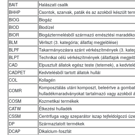
BAIT
Halászati csalik
BHHP
Csontok, szarvak, paták és az azokból készült te
BIOG
Biogáz
BIOD
Biodízel
BIOR
Biogáztermelésből származó emésztési maradékok,
BLM
Vérliszt (3. kategória; állatfaj megjelölése)
BLPF
Takarmányozásra szánt vérkészítmények (3. kategór
BLPT
Technikai célú vérkészítmények (állatfajok megjel
CAD
Elpusztult állatok egész teste (tetemek), a kedvtelés
CADPET
Kedvtelésből tartott állatok hullái
COL
Kollagén
Komposztálás utáni komposzt, beleértve a gomba
COMR
hulladékmaradványokat tartalmazó vagy azokból á
COSM
Kozmetikai termékek
CATW
Étkezési hulladék
CSSM
Centrifuga vagy szeparátor iszap tejfeldolgozó ü
DP
Származtatott termékek
DCAP
Dikalcium-foszfát