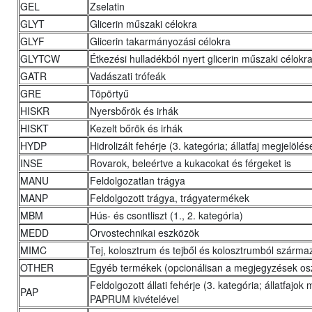
GEL
Zselatin
GLYT
Glicerin műszaki célokra
GLYF
Glicerin takarmányozási célokra
GLYTCW
Étkezési hulladékból nyert glicerin műszaki célokr
GATR
Vadászati trófeák
GRE
Töpörtyű
HISKR
Nyersbőrök és irhák
HISKT
Kezelt bőrök és irhák
HYDP
Hidrolizált fehérje (3. kategória; állatfaj megjelölés
INSE
Rovarok, beleértve a kukacokat és férgeket is
MANU
Feldolgozatlan trágya
MANP
Feldolgozott trágya, trágyatermékek
MBM
Hús- és csontliszt (1., 2. kategória)
MEDD
Orvostechnikai eszközök
MIMC
Tej, kolosztrum és tejből és kolosztrumból szárma
OTHER
Egyéb termékek (opcionálisan a megjegyzések o
Feldolgozott állati fehérje (3. kategória; állatfajo
PAP
PAPRUM kivételével