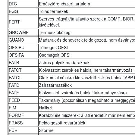
DTC
Emésztőrendszeri tartalom
EGG
Tojás termékek
Szerves trágyák/talajjavító szerek a COMR, BI
FERT
kivételével.
GROWME
Termesztőközeg
GUANO
Madarak és denevérek feldolgozott, nem ásványos
OFSIBU
Tömeges OFSI
OFSIPA
Csomagolt OFSI
FATB
Zsíros golyók madaraknak
FATOT
Kiolvasztott zsírok és halolaj nem takarmányozási
FATOL
Olajkémiai célokra kiolvasztott zsír és halolaj ABP-
FATD
Zsírszármazékok
FATF
Kiolvasztott zsírok és halolaj takarmányozásra
FEED
Takarmány (opcionálisan megadható a megjegyzé
FIM
Halliszt
FORMF
Korábbi élelmiszerek: állati eredetű/ már nem em
FRASS
Feldolgozott rovarürülék
FUR
Szőrme