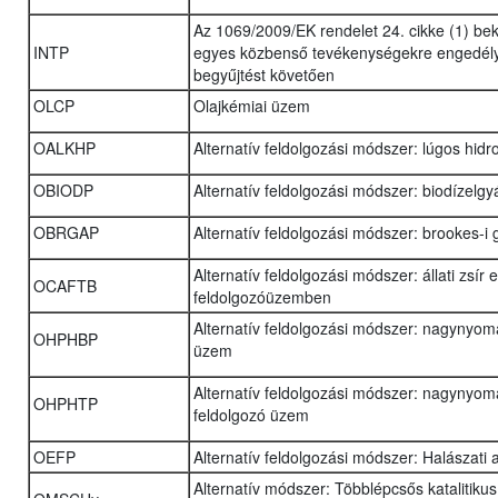
Az 1069/2009/EK rendelet 24. cikke (1) be
INTP
egyes közbenső tevékenységekre engedély
begyűjtést követően
OLCP
Olajkémiai üzem
OALKHP
Alternatív feldolgozási módszer: lúgos hidr
OBIODP
Alternatív feldolgozási módszer: biodízelg
OBRGAP
Alternatív feldolgozási módszer: brookes-i
Alternatív feldolgozási módszer: állati zs
OCAFTB
feldolgozóüzemben
Alternatív feldolgozási módszer: nagynyomá
OHPHBP
üzem
Alternatív feldolgozási módszer: nagynyom
OHPHTP
feldolgozó üzem
OEFP
Alternatív feldolgozási módszer: Halászati
Alternatív módszer: Többlépcsős katalitiku