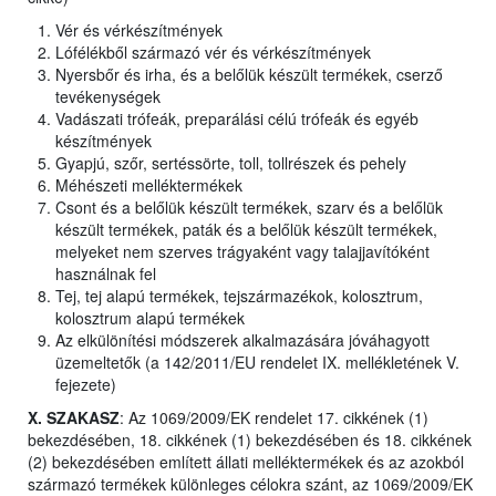
Vér és vérkészítmények
Lófélékből származó vér és vérkészítmények
Nyersbőr és irha, és a belőlük készült termékek, cserző
tevékenységek
Vadászati trófeák, preparálási célú trófeák és egyéb
készítmények
Gyapjú, szőr, sertéssörte, toll, tollrészek és pehely
Méhészeti melléktermékek
Csont és a belőlük készült termékek, szarv és a belőlük
készült termékek, paták és a belőlük készült termékek,
melyeket nem szerves trágyaként vagy talajjavítóként
használnak fel
Tej, tej alapú termékek, tejszármazékok, kolosztrum,
kolosztrum alapú termékek
Az elkülönítési módszerek alkalmazására jóváhagyott
üzemeltetők (a 142/2011/EU rendelet IX. mellékletének V.
fejezete)
X. SZAKASZ
: Az 1069/2009/EK rendelet 17. cikkének (1)
bekezdésében, 18. cikkének (1) bekezdésében és 18. cikkének
(2) bekezdésében említett állati melléktermékek és az azokból
származó termékek különleges célokra szánt, az 1069/2009/EK