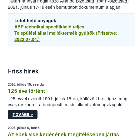
Takarmánnyal Foglalkozó Állandó Bizottság (PAFF-bizottság)
2021. június 17-i ülésén bemutatott dokumentum alapján.
Letölthető anyagok
ABP technikai specifikáció teljes
Települési állati melléktermék gyűjtők (Frissítve:
2022.07.04.)
Friss hírek
2026. július 15, szerda
125 éve történt
125 évvel ezelőtt 1901. július 15-én, költözött be – igaz, még
csak részben – a budapesti m. kir. állami vetőmagvizsgáló
állomás a Kis Rókus utca 15. szám alatti, Czigler Győző által
TOVÁBB >
tervezett új épületébe.
2026. július 6, hétfő
Az ebek viselkedésének megítélésében jártas