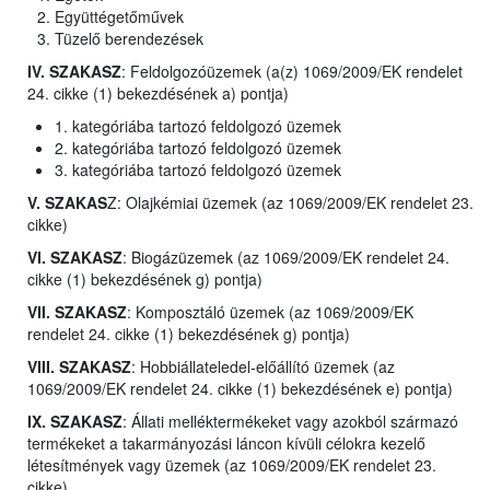
Együttégetőművek
Tüzelő berendezések
IV. SZAKASZ
: Feldolgozóüzemek (a(z) 1069/2009/EK rendelet
24. cikke (1) bekezdésének a) pontja)
1. kategóriába tartozó feldolgozó üzemek
2. kategóriába tartozó feldolgozó üzemek
3. kategóriába tartozó feldolgozó üzemek
V. SZAKAS
Z: Olajkémiai üzemek (az 1069/2009/EK rendelet 23.
cikke)
VI. SZAKASZ
: Biogázüzemek (az 1069/2009/EK rendelet 24.
cikke (1) bekezdésének g) pontja)
VII. SZAKASZ
: Komposztáló üzemek (az 1069/2009/EK
rendelet 24. cikke (1) bekezdésének g) pontja)
VIII. SZAKASZ
: Hobbiállateledel-előállító üzemek (az
1069/2009/EK rendelet 24. cikke (1) bekezdésének e) pontja)
IX. SZAKASZ
: Állati melléktermékeket vagy azokból származó
termékeket a takarmányozási láncon kívüli célokra kezelő
létesítmények vagy üzemek (az 1069/2009/EK rendelet 23.
cikke)