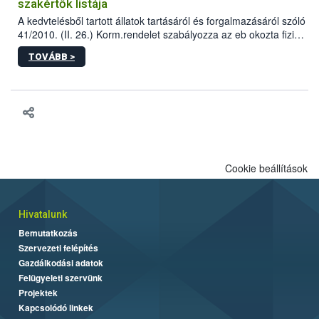
szakértők listája
A kedvtelésből tartott állatok tartásáról és forgalmazásáról szóló
41/2010. (II. 26.) Korm.rendelet szabályozza az eb okozta fizikai
sérülés, illetve ennek veszélye keletkezésekor felmerülő
TOVÁBB >
hatósági feladatokat, valamint a veszélyes eb tartását és annak
engedélyezését. Ezen eljárások során szükség esetén be kell
vonni az ebek viselkedésének megítélésében jártas szakértőt.
Cookie beállítások
Hivatalunk
Bemutatkozás
Szervezeti felépítés
Gazdálkodási adatok
Felügyeleti szervünk
Projektek
Kapcsolódó linkek