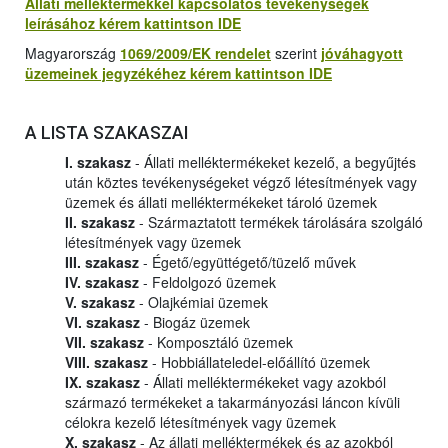
Állati melléktermékkel kapcsolatos tevékenységek
leírásához kérem kattintson IDE
Magyarország
1069/2009/EK rendelet
szerint
jóváhagyott
üzemeinek jegyzékéhez kérem kattintson IDE
A LISTA SZAKASZAI
I. szakasz
- Állati melléktermékeket kezelő, a begyűjtés
után köztes tevékenységeket végző létesítmények vagy
üzemek és állati melléktermékeket tároló üzemek
II. szakasz
- Származtatott termékek tárolására szolgáló
létesítmények vagy üzemek
III. szakasz
- Égető/együttégető/tüzelő művek
IV. szakasz
- Feldolgozó üzemek
V. szakasz
- Olajkémiai üzemek
VI. szakasz
- Biogáz üzemek
VII. szakasz
- Komposztáló üzemek
VIII. szakasz
- Hobbiállateledel-előállító üzemek
IX. szakasz
- Állati melléktermékeket vagy azokból
származó termékeket a takarmányozási láncon kívüli
célokra kezelő létesítmények vagy üzemek
X. szakasz
- Az állati melléktermékek és az azokból