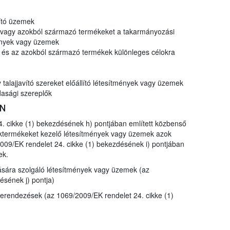
lító üzemek
t vagy azokból származó termékeket a takarmányozási
mények vagy üzemek
k és az azokból származó termékek különleges célokra
talajjavító szereket előállító létesítmények vagy üzemek
asági szereplők
EN
. cikke (1) bekezdésének h) pontjában említett közbenső
léktermékeket kezelő létesítmények vagy üzemek azok
009/EK rendelet 24. cikke (1) bekezdésének i) pontjában
ek.
lására szolgáló létesítmények vagy üzemek (az
ésének j) pontja)
berendezések (az 1069/2009/EK rendelet 24. cikke (1)