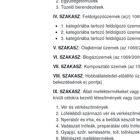
Együttégetőművek
Tüzelő berendezések
IV. SZAKASZ
: Feldolgozóüzemek (a(z) 1069
1. kategóriába tartozó feldolgozó üzem
2. kategóriába tartozó feldolgozó üzem
3. kategóriába tartozó feldolgozó üzem
V. SZAKAS
Z: Olajkémiai üzemek (az 1069/
VI. SZAKASZ
: Biogázüzemek (az 1069/2009
VII. SZAKASZ
: Komposztáló üzemek (az 106
VIII. SZAKASZ
: Hobbiállateledel-előállító 
bekezdésének e) pontja)
IX. SZAKASZ
: Állati melléktermékeket va
kívüli célokra kezelő létesítmények vagy ü
Vér és vérkészítmények
Lófélékből származó vér és vérkészítm
Nyersbőr és irha, és a belőlük készült
Vadászati trófeák, preparálási célú tró
Gyapjú, szőr, sertéssörte, toll, tollrésze
Méhészeti melléktermékek