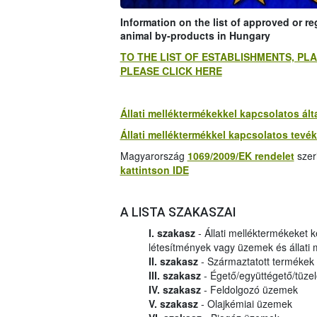
Information on the list of approved or r
animal by-products in Hungary
TO THE LIST OF ESTABLISHMENTS, P
PLEASE CLICK HERE
Állati melléktermékekkel kapcsolatos ál
Állati melléktermékkel kapcsolatos tevé
Magyarország
1069/2009/EK rendelet
szer
kattintson IDE
A LISTA SZAKASZAI
I. szakasz
- Állati melléktermékeket 
létesítmények vagy üzemek és állati
II. szakasz
- Származtatott termékek
III. szakasz
- Égető/együttégető/tüze
IV. szakasz
- Feldolgozó üzemek
V. szakasz
- Olajkémiai üzemek