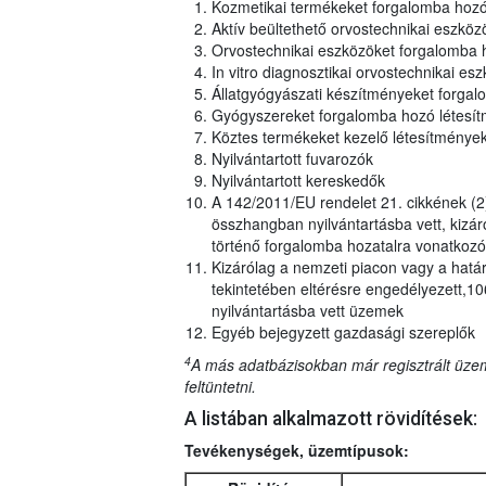
Kozmetikai termékeket forgalomba hoz
Aktív beültethető orvostechnikai eszkö
Orvostechnikai eszközöket forgalomba
In vitro diagnosztikai orvostechnikai 
Állatgyógyászati készítményeket forga
Gyógyszereket forgalomba hozó létesí
Köztes termékeket kezelő létesítmény
Nyilvántartott fuvarozók
Nyilvántartott kereskedők
A 142/2011/EU rendelet 21. cikkének (2
összhangban nyilvántartásba vett, kizár
történő forgalomba hozatalra vonatkozó
Kizárólag a nemzeti piacon vagy a határ
tekintetében eltérésre engedélyezett,1
nyilvántartásba vett üzemek
Egyéb bejegyzett gazdasági szereplők
4
A más adatbázisokban már regisztrált üzem
feltüntetni.
A listában alkalmazott rövidítések:
Tevékenységek, üzemtípusok: