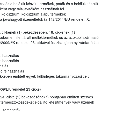
rv és a belőlük készült termékek, paták és a belőlük készült
nt vagy talajjavítóként használnak fel
, kolosztrum, kolosztrum alapú termékek
a jóváhagyott üzemeltetők (a 142/2011/EU rendelet IX.
. cikkének (1) bekezdésében, 18. cikkének (1)
ében említett állati melléktermékek és az azokból származó
/2009/EK rendelet 23. cikkével összhangban nyilvántartásba
felhasználás
 felhasználás
nálás
nő felhasználás
ikkében említett egyéb különleges takarmányozási célú
09/EK rendelet 23 cikke)
24. cikke (1) bekezdésének f) pontjában említett szerves
nt termesztőközegeket előállító létesítmények vagy üzemek
t üzemeltetők