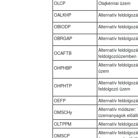
OLCP
Olajkémiai üzem
OALKHP
Alternatív feldolgoz
OBIODP
Alternatív feldolgoz
OBRGAP
Alternatív feldolgoz
Alternatív feldolgoz
OCAFTB
feldolgozóüzemben
Alternatív feldolgoz
OHPHBP
üzem
Alternatív feldolgo
OHPHTP
feldolgozó üzem
OEFP
Alternatív feldolgo
Alternatív módszer: 
OMSCHy
üzemanyagok előállí
OLTPPM
Alternatív feldolgo
Alternatív feldolgoz
OMSCP