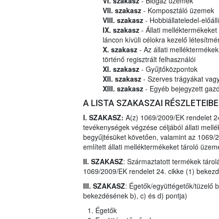
VI. szakasz
- Biogáz üzemek
VII. szakasz
- Komposztáló üzemek
VIII. szakasz
- Hobbiállateledel-előál
IX. szakasz
- Állati melléktermékeke
láncon kívüli célokra kezelő létesít
X. szakasz
- Az állati mellékterméke
történő regisztrált felhasználói
XI. szakasz
- Gyűjtőközpontok
XII. szakasz
- Szerves trágyákat vagy 
XIII. szakasz
- Egyéb bejegyzett gazd
A LISTA SZAKASZAI RÉSZLETEIB
I. SZAKASZ:
A(z) 1069/2009/EK rendelet 24
tevékenységek végzése céljából állati mel
begyűjtésüket követően, valamint az 1069/2
említett állati melléktermékeket tároló üzem
II. SZAKASZ
: Származtatott termékek táro
1069/2009/EK rendelet 24. cikke (1) bekezd
III. SZAKASZ
: Égetők/együttégetők/tüzelő 
bekezdésének b), c) és d) pontja)
Égetők