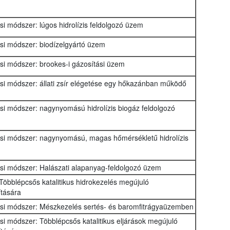
ási módszer: lúgos hidrolízis feldolgozó üzem
ási módszer: biodízelgyártó üzem
ási módszer: brookes-i gázosítási üzem
ási módszer: állati zsír elégetése egy hőkazánban működő
ási módszer: nagynyomású hidrolízis biogáz feldolgozó
zási módszer: nagynyomású, magas hőmérsékletű hidrolízis
zási módszer: Halászati alapanyag-feldolgozó üzem
Többlépcsős katalitikus hidrokezelés megújuló
tására
zási módszer: Mészkezelés sertés- és baromfitrágyaüzemben
ási módszer: Többlépcsős katalitikus eljárások megújuló