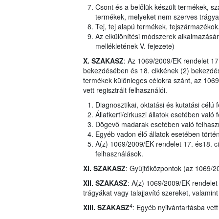
Csont és a belőlük készült termékek, sza
termékek, melyeket nem szerves trágyaké
Tej, tej alapú termékek, tejszármazékok
Az elkülönítési módszerek alkalmazásár
mellékletének V. fejezete)
X. SZAKASZ
: Az 1069/2009/EK rendelet 17
bekezdésében és 18. cikkének (2) bekezdés
termékek különleges célokra szánt, az 1069
vett regisztrált felhasználói.
Diagnosztikai, oktatási és kutatási célú 
Állatkerti/cirkuszi állatok esetében való
Dögevő madarak esetében való felhasz
Egyéb vadon élő állatok esetében törté
A(z) 1069/2009/EK rendelet 17. és18. c
felhasználások.
XI. SZAKASZ
: Gyűjtőközpontok (az 1069/20
XII. SZAKASZ
: A(z) 1069/2009/EK rendelet 
trágyákat vagy talajjavító szereket, valami
4
XIII. SZAKASZ
: Egyéb nyilvántartásba vet