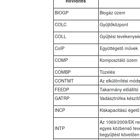
Rövidítés
BIOGP
Biogáz üzem
COLC
Gyűjtőközpont
COLL
Gyűjtési tevékenysé
CoIP
Együttégető művek
COMP
Komposztáló üzem
COMBP
Tüzelés
CONTMT
Az elkülönítési mód
FEEDP
Takarmány előállító
GATRP
Vadásztrófea készí
INCP
Kiskapacitású égető
Az 1069/2009/EK ren
INTP
egyes közbenső tev
begyűjtést követően