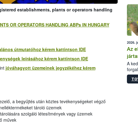
épüle
egistered establishments, plants or operators handling
LANTS OR OPERATORS HANDLING ABPs IN HUNGARY
2026. j
Az e
talános útmutatóhoz kérem kattintson IDE
járta
kenységek leírásához kérem kattintson IDE
A kedv
int
jóváhagyott üzemeinek jegyzékéhez kérem
forga
Korm.
TO
sérül
felme
veszé
Ezen 
kezelő, a begyűjtés után köztes tevékenységeket végző
vonni
 melléktermékeket tároló üzemek
jártas
 tárolására szolgáló létesítmények vagy üzemek
lő művek