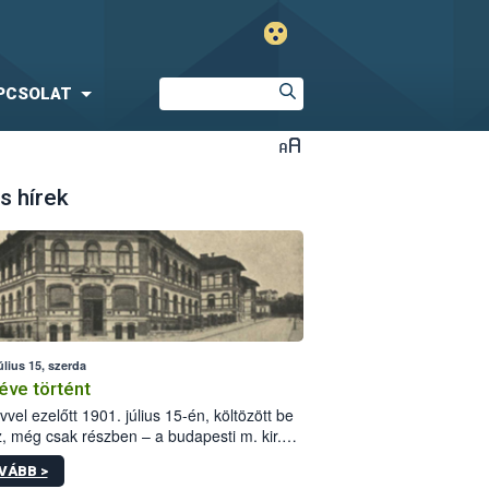
PCSOLAT
s hírek
úlius 15, szerda
éve történt
vvel ezelőtt 1901. július 15-én, költözött be
z, még csak részben – a budapesti m. kir.
i vetőmagvizsgáló állomás a Kis Rókus utca
VÁBB >
ám alatti, Czigler Győző által tervezett új