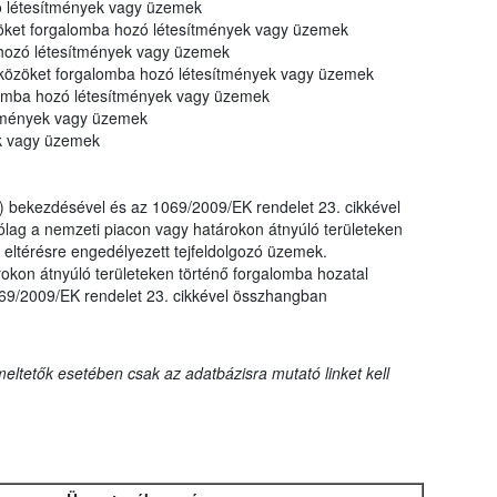
ó létesítmények vagy üzemek
zöket forgalomba hozó létesítmények vagy üzemek
 hozó létesítmények vagy üzemek
eszközöket forgalomba hozó létesítmények vagy üzemek
lomba hozó létesítmények vagy üzemek
tmények vagy üzemek
ek vagy üzemek
) bekezdésével és az 1069/2009/EK rendelet 23. cikkével
ólag a nemzeti piacon vagy határokon átnyúló területeken
 eltérésre engedélyezett tejfeldolgozó üzemek.
okon átnyúló területeken történő forgalomba hozatal
069/2009/EK rendelet 23. cikkével összhangban
eltetők esetében csak az adatbázisra mutató linket kell