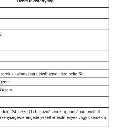
Üzem tevékenység
g
szerek alkalmazására jóváhagyott üzemeltetők
 üzem
tő üzem
delet 24. cikke (1) bekezdésének h) pontjában említett
ékenységekre engedélyezett létesítmények vagy üzemek a