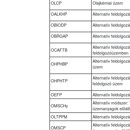
OLCP
Olajkémiai üzem
OALKHP
Alternatív feldolgoz
OBIODP
Alternatív feldolgoz
OBRGAP
Alternatív feldolgoz
Alternatív feldolgoz
OCAFTB
feldolgozóüzemben
Alternatív feldolgoz
OHPHBP
üzem
Alternatív feldolgo
OHPHTP
feldolgozó üzem
OEFP
Alternatív feldolgo
Alternatív módszer: 
OMSCHy
üzemanyagok előállí
OLTPPM
Alternatív feldolgo
Alternatív feldolgoz
OMSCP