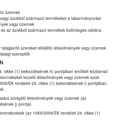
lító üzemek
t vagy azokból származó termékeket a takarmányozási
mények vagy üzemek
k és az azokból származó termékek különleges célokra
talajjavító szereket előállító létesítmények vagy üzemek
asági szereplők
EN
. cikke (1) bekezdésének h) pontjában említett közbenső
léktermékeket kezelő létesítmények vagy üzemek azok
009/EK rendelet 24. cikke (1) bekezdésének i) pontjában
ek.
lására szolgáló létesítmények vagy üzemek (az
ésének j) pontja)
berendezések (az 1069/2009/EK rendelet 24. cikke (1)