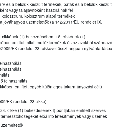
rv és a belőlük készült termékek, paták és a belőlük készült
nt vagy talajjavítóként használnak fel
, kolosztrum, kolosztrum alapú termékek
a jóváhagyott üzemeltetők (a 142/2011/EU rendelet IX.
. cikkének (1) bekezdésében, 18. cikkének (1)
ében említett állati melléktermékek és az azokból származó
/2009/EK rendelet 23. cikkével összhangban nyilvántartásba
felhasználás
 felhasználás
nálás
nő felhasználás
ikkében említett egyéb különleges takarmányozási célú
09/EK rendelet 23 cikke)
24. cikke (1) bekezdésének f) pontjában említett szerves
nt termesztőközegeket előállító létesítmények vagy üzemek
t üzemeltetők