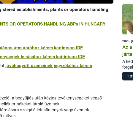
épüle
egistered establishments, plants or operators handling
LANTS OR OPERATORS HANDLING ABPs IN HUNGARY
2026. j
Az e
talános útmutatóhoz kérem kattintson IDE
járta
kenységek leírásához kérem kattintson IDE
A kedv
int
jóváhagyott üzemeinek jegyzékéhez kérem
forga
Korm.
TO
sérül
felme
veszé
Ezen 
kezelő, a begyűjtés után köztes tevékenységeket végző
vonni
 melléktermékeket tároló üzemek
jártas
 tárolására szolgáló létesítmények vagy üzemek
lő művek