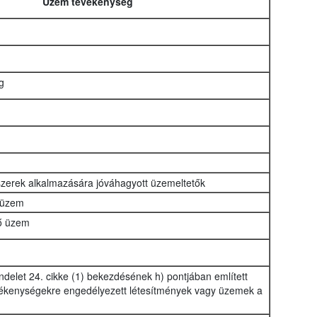
Üzem tevékenység
g
szerek alkalmazására jóváhagyott üzemeltetők
 üzem
tő üzem
delet 24. cikke (1) bekezdésének h) pontjában említett
ékenységekre engedélyezett létesítmények vagy üzemek a