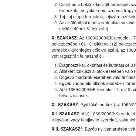
Csont és a belőlük készült termékek, sza
termékek, melyeket nem szerves trágyaké
Tej, tej alapú termékek, tejszármazékok
Az elkülönítési módszerek alkalmazásár
mellékletének V. fejezete)
X. SZAKASZ
: Az 1069/2009/EK rendelet 17
bekezdésében és 18. cikkének (2) bekezdés
termékek különleges célokra szánt, az 1069
vett regisztrált felhasználói.
Diagnosztikai, oktatási és kutatási célú 
Állatkerti/cirkuszi állatok esetében való
Dögevő madarak esetében való felhasz
Egyéb vadon élő állatok esetében törté
A(z) 1069/2009/EK rendelet 17. és18. c
felhasználások.
XI. SZAKASZ
: Gyűjtőközpontok (az 1069/20
XII. SZAKASZ
: A(z) 1069/2009/EK rendelet 
trágyákat vagy talajjavító szereket, valami
4
XIII. SZAKASZ
: Egyéb nyilvántartásba vet