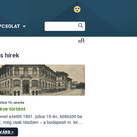
PCSOLAT
s hírek
úlius 15, szerda
éve történt
vvel ezelőtt 1901. július 15-én, költözött be
z, még csak részben – a budapesti m. kir.
i vetőmagvizsgáló állomás a Kis Rókus utca
VÁBB >
ám alatti, Czigler Győző által tervezett új