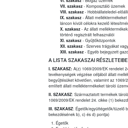
VI. szakasz
- Biogáz üzemek
VII. szakasz
- Komposztáló üzemek
VIII. szakasz
- Hobbiállateledel-előál
IX. szakasz
- Állati melléktermékeke
láncon kívüli célokra kezelő létesít
X. szakasz
- Az állati mellékterméke
történő regisztrált felhasználói
XI. szakasz
- Gyűjtőközpontok
XII. szakasz
- Szerves trágyákat vagy 
XIII. szakasz
- Egyéb bejegyzett gazd
A LISTA SZAKASZAI RÉSZLETEIB
I. SZAKASZ:
A(z) 1069/2009/EK rendelet 24
tevékenységek végzése céljából állati mel
begyűjtésüket követően, valamint az 1069/2
említett állati melléktermékeket tároló üzem
II. SZAKASZ
: Származtatott termékek táro
1069/2009/EK rendelet 24. cikke (1) bekezd
III. SZAKASZ
: Égetők/együttégetők/tüzelő 
bekezdésének b), c) és d) pontja)
Égetők