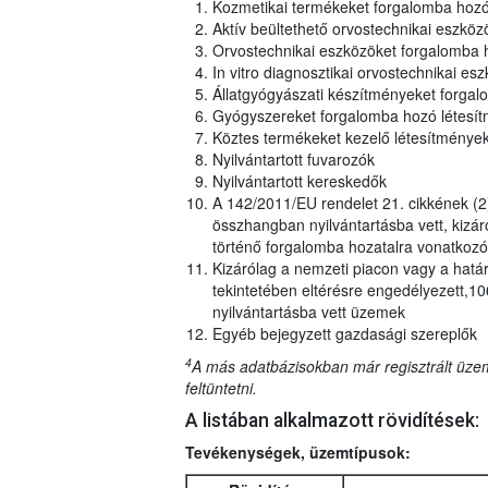
Kozmetikai termékeket forgalomba hoz
Aktív beültethető orvostechnikai eszkö
Orvostechnikai eszközöket forgalomba
In vitro diagnosztikai orvostechnikai 
Állatgyógyászati készítményeket forga
Gyógyszereket forgalomba hozó létesí
Köztes termékeket kezelő létesítmény
Nyilvántartott fuvarozók
Nyilvántartott kereskedők
A 142/2011/EU rendelet 21. cikkének (2
összhangban nyilvántartásba vett, kizár
történő forgalomba hozatalra vonatkozó
Kizárólag a nemzeti piacon vagy a határ
tekintetében eltérésre engedélyezett,1
nyilvántartásba vett üzemek
Egyéb bejegyzett gazdasági szereplők
4
A más adatbázisokban már regisztrált üzem
feltüntetni.
A listában alkalmazott rövidítések:
Tevékenységek, üzemtípusok: