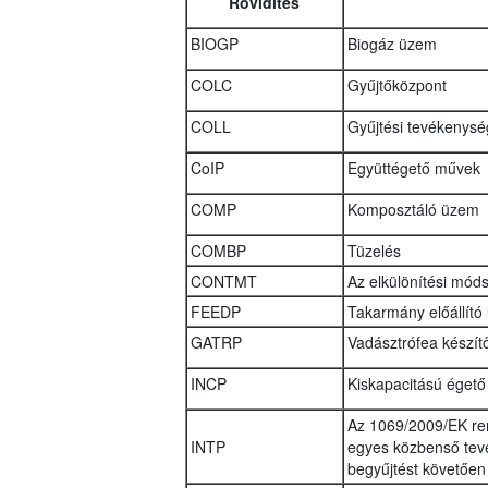
Rövidítés
BIOGP
Biogáz üzem
COLC
Gyűjtőközpont
COLL
Gyűjtési tevékenysé
CoIP
Együttégető művek
COMP
Komposztáló üzem
COMBP
Tüzelés
CONTMT
Az elkülönítési mód
FEEDP
Takarmány előállító
GATRP
Vadásztrófea készí
INCP
Kiskapacitású égető
Az 1069/2009/EK ren
INTP
egyes közbenső tev
begyűjtést követően