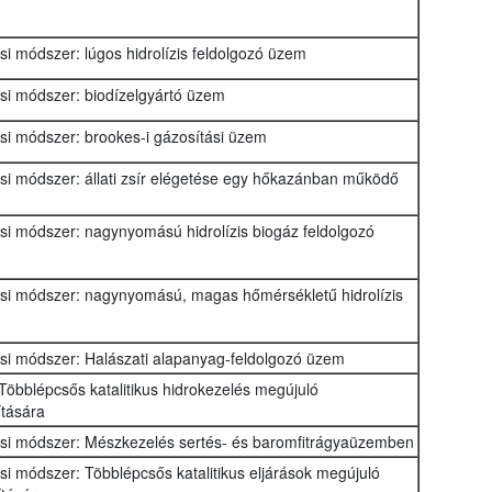
ási módszer: lúgos hidrolízis feldolgozó üzem
ási módszer: biodízelgyártó üzem
ási módszer: brookes-i gázosítási üzem
ási módszer: állati zsír elégetése egy hőkazánban működő
ási módszer: nagynyomású hidrolízis biogáz feldolgozó
zási módszer: nagynyomású, magas hőmérsékletű hidrolízis
zási módszer: Halászati alapanyag-feldolgozó üzem
Többlépcsős katalitikus hidrokezelés megújuló
tására
zási módszer: Mészkezelés sertés- és baromfitrágyaüzemben
ási módszer: Többlépcsős katalitikus eljárások megújuló