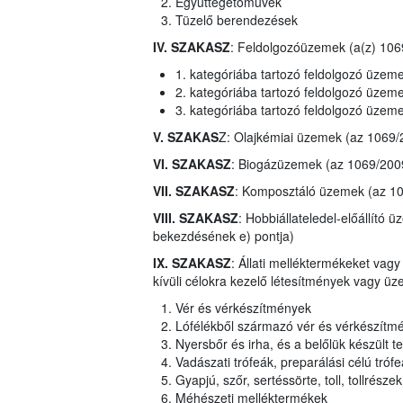
Együttégetőművek
Tüzelő berendezések
IV. SZAKASZ
: Feldolgozóüzemek (a(z) 1069
1. kategóriába tartozó feldolgozó üzem
2. kategóriába tartozó feldolgozó üzem
3. kategóriába tartozó feldolgozó üzem
V. SZAKAS
Z: Olajkémiai üzemek (az 1069/
VI. SZAKASZ
: Biogázüzemek (az 1069/2009
VII. SZAKASZ
: Komposztáló üzemek (az 106
VIII. SZAKASZ
: Hobbiállateledel-előállító 
bekezdésének e) pontja)
IX. SZAKASZ
: Állati melléktermékeket va
kívüli célokra kezelő létesítmények vagy ü
Vér és vérkészítmények
Lófélékből származó vér és vérkészítm
Nyersbőr és irha, és a belőlük készült
Vadászati trófeák, preparálási célú tró
Gyapjú, szőr, sertéssörte, toll, tollrésze
Méhészeti melléktermékek