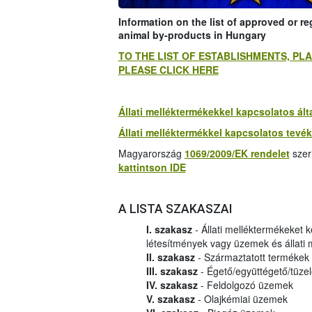
Information on the list of approved or r
animal by-products in Hungary
TO THE LIST OF ESTABLISHMENTS, P
PLEASE CLICK HERE
Állati melléktermékekkel kapcsolatos ál
Állati melléktermékkel kapcsolatos tevé
Magyarország
1069/2009/EK rendelet
szer
kattintson IDE
A LISTA SZAKASZAI
I. szakasz
- Állati melléktermékeket 
létesítmények vagy üzemek és állati
II. szakasz
- Származtatott termékek
III. szakasz
- Égető/együttégető/tüze
IV. szakasz
- Feldolgozó üzemek
V. szakasz
- Olajkémiai üzemek