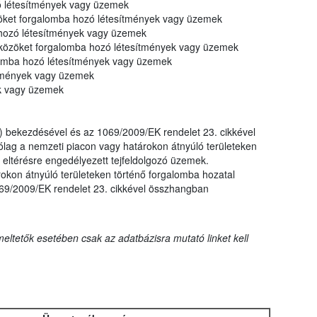
ó létesítmények vagy üzemek
zöket forgalomba hozó létesítmények vagy üzemek
 hozó létesítmények vagy üzemek
eszközöket forgalomba hozó létesítmények vagy üzemek
lomba hozó létesítmények vagy üzemek
tmények vagy üzemek
ek vagy üzemek
) bekezdésével és az 1069/2009/EK rendelet 23. cikkével
ólag a nemzeti piacon vagy határokon átnyúló területeken
 eltérésre engedélyezett tejfeldolgozó üzemek.
okon átnyúló területeken történő forgalomba hozatal
069/2009/EK rendelet 23. cikkével összhangban
eltetők esetében csak az adatbázisra mutató linket kell