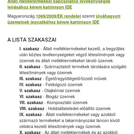
Állati melléktermékkel kapcsolatos tevékenységek
leírásához kérem kattintson IDE
Magyarország
1069/2009/EK rendelet
szerint
jóváhagyott
üzemeinek jegyzékéhez kérem kattintson IDE
A LISTA SZAKASZAI
I. szakasz
- Állati melléktermékeket kezelő, a begyűjtés
után köztes tevékenységeket végző létesítmények vagy
üzemek és állati melléktermékeket tároló üzemek
II. szakasz
- Származtatott termékek tárolására szolgáló
létesítmények vagy üzemek
III. szakasz
- Égető/együttégető/tüzelő művek
IV. szakasz
- Feldolgozó üzemek
V. szakasz
- Olajkémiai üzemek
VI. szakasz
- Biogáz üzemek
VII. szakasz
- Komposztáló üzemek
VIII. szakasz
- Hobbiállateledel-előállító üzemek
IX. szakasz
- Állati melléktermékeket vagy azokból
származó termékeket a takarmányozási láncon kívüli
célokra kezelő létesítmények vagy üzemek
X. szakasz
- Az állati melléktermékek és az azokból