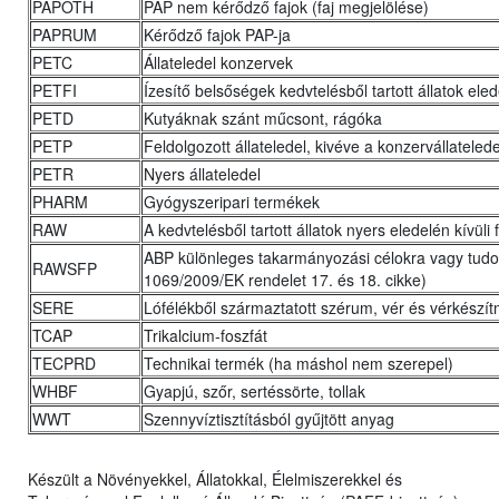
PAPOTH
PAP nem kérődző fajok (faj megjelölése)
PAPRUM
Kérődző fajok PAP-ja
PETC
Állateledel konzervek
PETFI
Ízesítő belsőségek kedvtelésből tartott állatok ele
PETD
Kutyáknak szánt műcsont, rágóka
PETP
Feldolgozott állateledel, kivéve a konzervállateled
PETR
Nyers állateledel
PHARM
Gyógyszeripari termékek
RAW
A kedvtelésből tartott állatok nyers eledelén kívül
ABP különleges takarmányozási célokra vagy tudo
RAWSFP
1069/2009/EK rendelet 17. és 18. cikke)
SERE
Lófélékből származtatott szérum, vér és vérkészí
TCAP
Trikalcium-foszfát
TECPRD
Technikai termék (ha máshol nem szerepel)
WHBF
Gyapjú, szőr, sertéssörte, tollak
WWT
Szennyvíztisztításból gyűjtött anyag
Készült a Növényekkel, Állatokkal, Élelmiszerekkel és