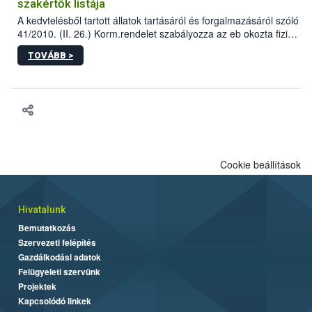
szakértők listája
A kedvtelésből tartott állatok tartásáról és forgalmazásáról szóló
41/2010. (II. 26.) Korm.rendelet szabályozza az eb okozta fizikai
sérülés, illetve ennek veszélye keletkezésekor felmerülő
TOVÁBB >
hatósági feladatokat, valamint a veszélyes eb tartását és annak
engedélyezését. Ezen eljárások során szükség esetén be kell
vonni az ebek viselkedésének megítélésében jártas szakértőt.
Cookie beállítások
Hivatalunk
Bemutatkozás
Szervezeti felépítés
Gazdálkodási adatok
Felügyeleti szervünk
Projektek
Kapcsolódó linkek