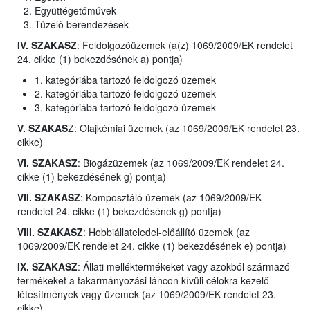
Együttégetőművek
Tüzelő berendezések
IV. SZAKASZ
: Feldolgozóüzemek (a(z) 1069/2009/EK rendelet
24. cikke (1) bekezdésének a) pontja)
1. kategóriába tartozó feldolgozó üzemek
2. kategóriába tartozó feldolgozó üzemek
3. kategóriába tartozó feldolgozó üzemek
V. SZAKAS
Z: Olajkémiai üzemek (az 1069/2009/EK rendelet 23.
cikke)
VI. SZAKASZ
: Biogázüzemek (az 1069/2009/EK rendelet 24.
cikke (1) bekezdésének g) pontja)
VII. SZAKASZ
: Komposztáló üzemek (az 1069/2009/EK
rendelet 24. cikke (1) bekezdésének g) pontja)
VIII. SZAKASZ
: Hobbiállateledel-előállító üzemek (az
1069/2009/EK rendelet 24. cikke (1) bekezdésének e) pontja)
IX. SZAKASZ
: Állati melléktermékeket vagy azokból származó
termékeket a takarmányozási láncon kívüli célokra kezelő
létesítmények vagy üzemek (az 1069/2009/EK rendelet 23.
cikke)