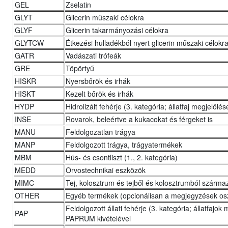
GEL
Zselatin
GLYT
Glicerin műszaki célokra
GLYF
Glicerin takarmányozási célokra
GLYTCW
Étkezési hulladékból nyert glicerin műszaki célokr
GATR
Vadászati trófeák
GRE
Töpörtyű
HISKR
Nyersbőrök és irhák
HISKT
Kezelt bőrök és irhák
HYDP
Hidrolizált fehérje (3. kategória; állatfaj megjelölés
INSE
Rovarok, beleértve a kukacokat és férgeket is
MANU
Feldolgozatlan trágya
MANP
Feldolgozott trágya, trágyatermékek
MBM
Hús- és csontliszt (1., 2. kategória)
MEDD
Orvostechnikai eszközök
MIMC
Tej, kolosztrum és tejből és kolosztrumból szárma
OTHER
Egyéb termékek (opcionálisan a megjegyzések o
Feldolgozott állati fehérje (3. kategória; állatfajo
PAP
PAPRUM kivételével