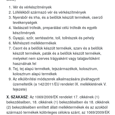
Vér és vérkészítmények
Lófélékből származó vér és vérkészítmények
Nyersbőr és irha, és a belőlük készült termékek, cserző
tevékenységek
Vadászati trófeák, preparálási célú trófeák és egyéb
készítmények
Gyapjú, szőr, sertéssörte, toll, tollrészek és pehely
Méhészeti melléktermékek
Csont és a belőlük készült termékek, szarv és a belőlük
készült termékek, paták és a belőlük készült termékek,
melyeket nem szerves trágyaként vagy talajjavítóként
használnak fel
Tej, tej alapú termékek, tejszármazékok, kolosztrum,
kolosztrum alapú termékek
Az elkülönítési módszerek alkalmazására jóváhagyott
üzemeltetők (a 142/2011/EU rendelet IX. mellékletének V.
fejezete)
X. SZAKASZ
: Az 1069/2009/EK rendelet 17. cikkének (1)
bekezdésében, 18. cikkének (1) bekezdésében és 18. cikkének
(2) bekezdésében említett állati melléktermékek és az azokból
származó termékek különleges célokra szánt, az 1069/2009/EK