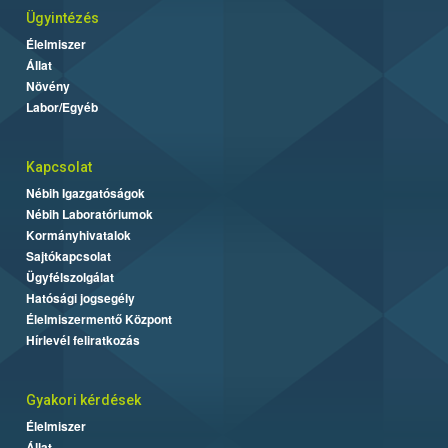
Ügyintézés
Élelmiszer
Állat
Növény
Labor/Egyéb
Kapcsolat
Nébih Igazgatóságok
Nébih Laboratóriumok
Kormányhivatalok
Sajtókapcsolat
Ügyfélszolgálat
Hatósági jogsegély
Élelmiszermentő Központ
Hírlevél feliratkozás
Gyakori kérdések
Élelmiszer
Állat