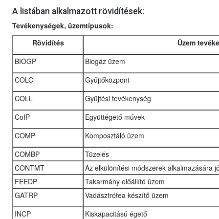
A listában alkalmazott rövidítések:
Tevékenységek, üzemtípusok:
Rövidítés
Üzem tevék
BIOGP
Biogáz üzem
COLC
Gyűjtőközpont
COLL
Gyűjtési tevékenység
CoIP
Együttégető művek
COMP
Komposztáló üzem
COMBP
Tüzelés
CONTMT
Az elkülönítési módszerek alkalmazására j
FEEDP
Takarmány előállító üzem
GATRP
Vadásztrófea készítő üzem
INCP
Kiskapacitású égető