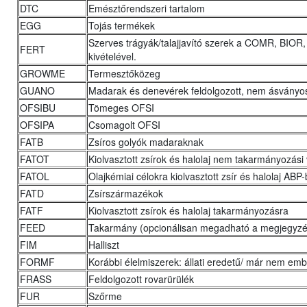
DTC
Emésztőrendszeri tartalom
EGG
Tojás termékek
Szerves trágyák/talajjavító szerek a COMR, BI
FERT
kivételével.
GROWME
Termesztőközeg
GUANO
Madarak és denevérek feldolgozott, nem ásványos
OFSIBU
Tömeges OFSI
OFSIPA
Csomagolt OFSI
FATB
Zsíros golyók madaraknak
FATOT
Kiolvasztott zsírok és halolaj nem takarmányozási
FATOL
Olajkémiai célokra kiolvasztott zsír és halolaj ABP-
FATD
Zsírszármazékok
FATF
Kiolvasztott zsírok és halolaj takarmányozásra
FEED
Takarmány (opcionálisan megadható a megjegyzé
FIM
Halliszt
FORMF
Korábbi élelmiszerek: állati eredetű/ már nem em
FRASS
Feldolgozott rovarürülék
FUR
Szőrme