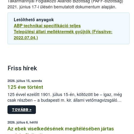
Takarmánnyal Foglalkozó Állandó Bizottság (PAFF-bizottság)
2021. június 17-i ülésén bemutatott dokumentum alapján.
Letölthető anyagok
ABP technikai specifikáció teljes
Települési állati melléktermék gyűjtők (Frissítve:
2022.07.04.)
Friss hírek
2026. július 15, szerda
125 éve történt
125 évvel ezelőtt 1901. július 15-én, költözött be – igaz, még
csak részben – a budapesti m. kir. állami vetőmagvizsgáló
állomás a Kis Rókus utca 15. szám alatti, Czigler Győző által
TOVÁBB >
tervezett új épületébe.
2026. július 6, hétfő
Az ebek viselkedésének megítélésében jártas