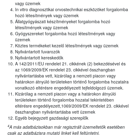
vagy üzemek
In vitro diagnosztikai orvostechnikai eszközöket forgalomba
hozó létesítmények vagy üzemek
Állatgyógyászati készítményeket forgalomba hozó
létesítmények vagy üzemek
Gyógyszereket forgalomba hozó létesítmények vagy
üzemek
Köztes termékeket kezelő létesítmények vagy üzemek
Nyilvántartott fuvarozók
Nyilvántartott kereskedők
A 142/2011/EU rendelet 21. cikkének (2) bekezdésével és
az 1069/2009/EK rendelet 23. cikkével összhangban
nyilvántartásba vett, kizárólag a nemzeti piacon vagy
határokon átnyúló területeken történő forgalomba hozatalra
vonatkozó eltérésre engedélyezett tejfeldolgozó üzemek.
Kizárólag a nemzeti piacon vagy a határokon átnyúló
területeken történő forgalomba hozatal tekintetében
eltérésre engedélyezett,1069/2009/EK rendelet 23. cikkével
összhangban nyilvántartásba vett üzemek
Egyéb bejegyzett gazdasági szereplők
4
A más adatbázisokban már regisztrált üzemeltetők esetében
csak az adatbázisra mutató linket kell feltüntetni.