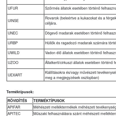
UFUR
Szőrmés állatok esetében történő felhaszn
Rovarok (beleértve a kukacokat és a férgek
UINSE
céljára.
UNEC
Dögevő madarak esetében történő felhasz
URBP
Hüllők és ragadozó madarak számára törté
UWILD
Vadon élő állatok esetében történő felhasz
UZOO
Állatkerti/cirkuszi állatok esetében történő
Kiállításokra és/vagy művészeti tevékenysé
UEXART
meg a megjegyzések oszlopban)
Terméktípusok:
RÖVIDÍTÉS
TERMÉKTÍPUSOK
APIFAR
Méhészeti melléktermékek méhészeti tevékenysé
APITEC
Műszaki felhasználásra szánt méhészeti mellékte