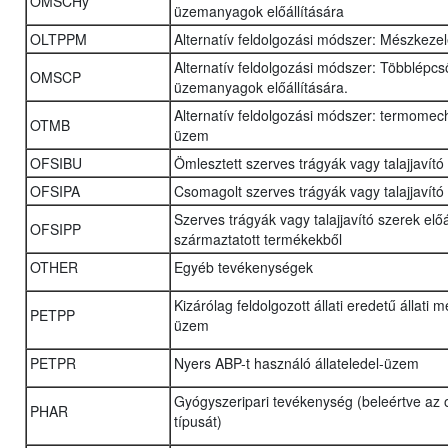
OMSCHy
üzemanyagok előállítására
OLTPPM
Alternatív feldolgozási módszer: Mészkeze
Alternatív feldolgozási módszer: Többlépcső
OMSCP
üzemanyagok előállítására.
Alternatív feldolgozási módszer: termomec
OTMB
üzem
OFSIBU
Ömlesztett szerves trágyák vagy talajjavító
OFSIPA
Csomagolt szerves trágyák vagy talajjavító
Szerves trágyák vagy talajjavító szerek elő
OFSIPP
származtatott termékekből
OTHER
Egyéb tevékenységek
Kizárólag feldolgozott állati eredetű állati 
PETPP
üzem
PETPR
Nyers ABP-t használó állateledel-üzem
Gyógyszeripari tevékenység (beleértve az
PHAR
típusát)