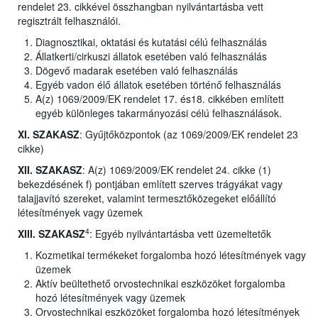
rendelet 23. cikkével összhangban nyilvántartásba vett
regisztrált felhasználói.
Diagnosztikai, oktatási és kutatási célú felhasználás
Állatkerti/cirkuszi állatok esetében való felhasználás
Dögevő madarak esetében való felhasználás
Egyéb vadon élő állatok esetében történő felhasználás
A(z) 1069/2009/EK rendelet 17. és18. cikkében említett
egyéb különleges takarmányozási célú felhasználások.
XI. SZAKASZ
: Gyűjtőközpontok (az 1069/2009/EK rendelet 23
cikke)
XII. SZAKASZ
: A(z) 1069/2009/EK rendelet 24. cikke (1)
bekezdésének f) pontjában említett szerves trágyákat vagy
talajjavító szereket, valamint termesztőközegeket előállító
létesítmények vagy üzemek
4
XIII. SZAKASZ
: Egyéb nyilvántartásba vett üzemeltetők
Kozmetikai termékeket forgalomba hozó létesítmények vagy
üzemek
Aktív beültethető orvostechnikai eszközöket forgalomba
hozó létesítmények vagy üzemek
Orvostechnikai eszközöket forgalomba hozó létesítmények