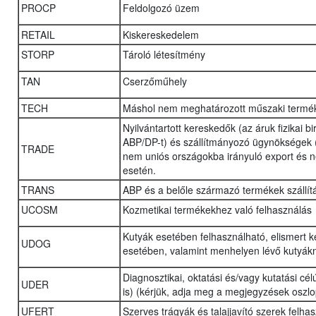
PROCP
Feldolgozó üzem
RETAIL
Kiskereskedelem
STORP
Tároló létesítmény
TAN
Cserzőműhely
TECH
Máshol nem meghatározott műszaki termék
Nyilvántartott kereskedők (az áruk fizikai b
ABP/DP-t) és szállítmányozó ügynökségek (lo
TRADE
nem uniós országokba irányuló export és n
esetén.
TRANS
ABP és a belőle származó termékek szállít
UCOSM
Kozmetikai termékekhez való felhasználás
Kutyák esetében felhasználható, elismert 
UDOG
esetében, valamint menhelyen lévő kutyák
Diagnosztikai, oktatási és/vagy kutatási cél
UDER
is) (kérjük, adja meg a megjegyzések oszl
UFERT
Szerves trágyák és talajjavító szerek felha