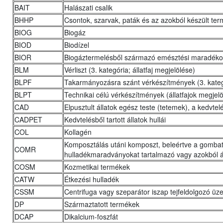
BAIT
Halászati csalik
BHHP
Csontok, szarvak, paták és az azokból készült te
BIOG
Biogáz
BIOD
Biodízel
BIOR
Biogáztermelésből származó emésztési maradékok,
BLM
Vérliszt (3. kategória; állatfaj megjelölése)
BLPF
Takarmányozásra szánt vérkészítmények (3. kategór
BLPT
Technikai célú vérkészítmények (állatfajok megjel
CAD
Elpusztult állatok egész teste (tetemek), a kedvtelés
CADPET
Kedvtelésből tartott állatok hullái
COL
Kollagén
Komposztálás utáni komposzt, beleértve a gomba
COMR
hulladékmaradványokat tartalmazó vagy azokból á
COSM
Kozmetikai termékek
CATW
Étkezési hulladék
CSSM
Centrifuga vagy szeparátor iszap tejfeldolgozó ü
DP
Származtatott termékek
DCAP
Dikalcium-foszfát