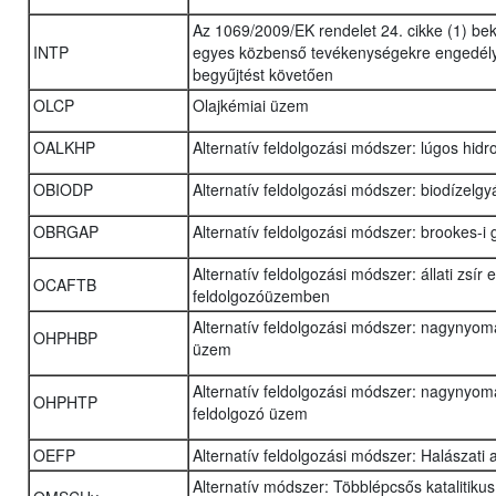
Az 1069/2009/EK rendelet 24. cikke (1) be
INTP
egyes közbenső tevékenységekre engedély
begyűjtést követően
OLCP
Olajkémiai üzem
OALKHP
Alternatív feldolgozási módszer: lúgos hidr
OBIODP
Alternatív feldolgozási módszer: biodízelg
OBRGAP
Alternatív feldolgozási módszer: brookes-i
Alternatív feldolgozási módszer: állati zs
OCAFTB
feldolgozóüzemben
Alternatív feldolgozási módszer: nagynyomá
OHPHBP
üzem
Alternatív feldolgozási módszer: nagynyom
OHPHTP
feldolgozó üzem
OEFP
Alternatív feldolgozási módszer: Halászati
Alternatív módszer: Többlépcsős katalitiku