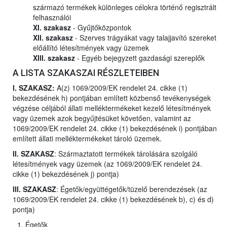
származó termékek különleges célokra történő regisztrált
felhasználói
XI. szakasz
- Gyűjtőközpontok
XII. szakasz
- Szerves trágyákat vagy talajjavító szereket
előállító létesítmények vagy üzemek
XIII. szakasz
- Egyéb bejegyzett gazdasági szereplők
A LISTA SZAKASZAI RÉSZLETEIBEN
I. SZAKASZ:
A(z) 1069/2009/EK rendelet 24. cikke (1)
bekezdésének h) pontjában említett közbenső tevékenységek
végzése céljából állati melléktermékeket kezelő létesítmények
vagy üzemek azok begyűjtésüket követően, valamint az
1069/2009/EK rendelet 24. cikke (1) bekezdésének i) pontjában
említett állati melléktermékeket tároló üzemek.
II. SZAKASZ
: Származtatott termékek tárolására szolgáló
létesítmények vagy üzemek (az 1069/2009/EK rendelet 24.
cikke (1) bekezdésének j) pontja)
III. SZAKASZ
: Égetők/együttégetők/tüzelő berendezések (az
1069/2009/EK rendelet 24. cikke (1) bekezdésének b), c) és d)
pontja)
Égetők