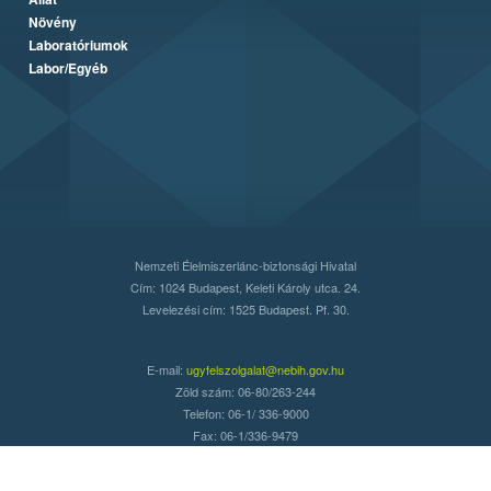
Növény
Laboratóriumok
Labor/Egyéb
Nemzeti Élelmiszerlánc-biztonsági Hivatal
Cím: 1024 Budapest, Keleti Károly utca. 24.
Levelezési cím: 1525 Budapest. Pf. 30.
E-mail:
ugyfelszolgalat@nebih.gov.hu
Zöld szám: 06-80/263-244
Telefon: 06-1/ 336-9000
Fax: 06-1/336-9479