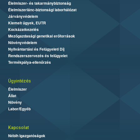
Élelmiszer- és takarmánybiztonság
Élelmiszerlánc-biztonsági laborhálózat
Járványvédelem
Kiemelt ügyek, EUTR
Kockázatkezelés
Mezőgazdasági genetikai erőforrások
Növényvédelem
Nyilvántartási és Felügyeleti Díj
Rendszerszervezés és felügyelet
Termékpálya-ellenőrzés
Ügyintézés
Élelmiszer
Állat
Növény
Labor/Egyéb
Kapcsolat
Nébih Igazgatóságok