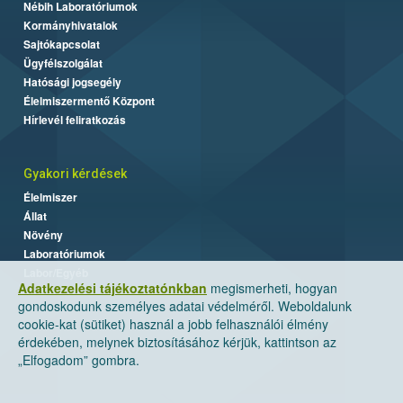
Nébih Laboratóriumok
Kormányhivatalok
Sajtókapcsolat
Ügyfélszolgálat
Hatósági jogsegély
Élelmiszermentő Központ
Hírlevél feliratkozás
Gyakori kérdések
Élelmiszer
Állat
Növény
Laboratóriumok
Labor/Egyéb
Adatkezelési tájékoztatónkban
megismerheti, hogyan
gondoskodunk személyes adatai védelméről. Weboldalunk
cookie-kat (sütiket) használ a jobb felhasználói élmény
érdekében, melynek biztosításához kérjük, kattintson az
„Elfogadom” gombra.