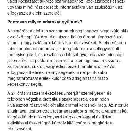
valós kockázatot tükröző számításokhoz (kockázatbecsléshez)
ugyanis minél részletesebb információkra van szükségünk az
elfogyasztott élelmiszerekről.
Pontosan milyen adatokat gyűjtünk?
A felmérést dietetikus szakemberek segítségével végezzük, akik
az előző napi (24 óra) élelmiszer, ital és étrend-kiegészítő (pl.
vitamin) fogyasztásáról kérdezik a résztvevőket. A felmérésben
minél pontosabban próbáljuk meghatározni az elfogyasztott
mennyiségeket, és részletes adatokat gyűjtünk azok minőségi
jellemzőiről is: például milyen volt a csomagolása, mekkora a
zsírtartalma, cukrot, vagy édesítőszert tartalmazott-e? Az
elfogyasztott ételek mennyiségének minél pontosabb
meghatározását ételek különböző adagjait tartalmazó
képeskönyv segíti.
A 24 órás visszaemlékezéses „interjút” személyesen és
telefonon végzik a dietetikus szakemberek, és minden
kiválasztott résztvevőt két alkalommal keresnek meg. Az interjúk
alkalmával testtömeget, testmagasságot is mérnek, valamint két
kiegészítő élelmiszerfogyasztási gyakorisággal és fizikai
aktivitással összefüggő kérdőív kitöltésére is megkérik a
résztvevőket.