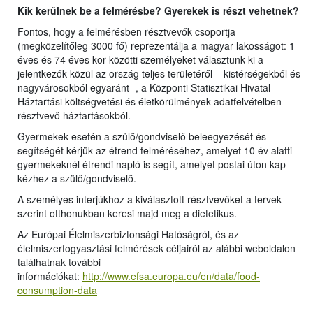
Kik kerülnek be a felmérésbe? Gyerekek is részt vehetnek?
Fontos, hogy a felmérésben résztvevők csoportja
(megközelítőleg 3000 fő) reprezentálja a magyar lakosságot: 1
éves és 74 éves kor közötti személyeket választunk ki a
jelentkezők közül az ország teljes területéről – kistérségekből és
nagyvárosokból egyaránt -, a Központi Statisztikai Hivatal
Háztartási költségvetési és életkörülmények adatfelvételben
résztvevő háztartásokból.
Gyermekek esetén a szülő/gondviselő beleegyezését és
segítségét kérjük az étrend felméréséhez, amelyet 10 év alatti
gyermekeknél étrendi napló is segít, amelyet postai úton kap
kézhez a szülő/gondviselő.
A személyes interjúkhoz a kiválasztott résztvevőket a tervek
szerint otthonukban keresi majd meg a dietetikus.
Az Európai Élelmiszerbiztonsági Hatóságról, és az
élelmiszerfogyasztási felmérések céljairól az alábbi weboldalon
találhatnak további
információkat:
http://www.efsa.europa.eu/en/data/food-
consumption-data