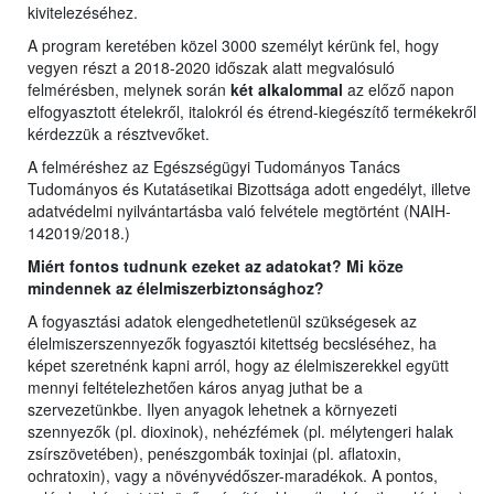
kivitelezéséhez.
A program keretében közel 3000 személyt kérünk fel, hogy
vegyen részt a 2018-2020 időszak alatt megvalósuló
felmérésben, melynek során
két alkalommal
az előző napon
elfogyasztott ételekről, italokról és étrend-kiegészítő termékekről
kérdezzük a résztvevőket.
A felméréshez az Egészségügyi Tudományos Tanács
Tudományos és Kutatásetikai Bizottsága adott engedélyt, illetve
adatvédelmi nyilvántartásba való felvétele megtörtént (NAIH-
142019/2018.)
Miért fontos tudnunk ezeket az adatokat? Mi köze
mindennek az élelmiszerbiztonsághoz?
A fogyasztási adatok elengedhetetlenül szükségesek az
élelmiszerszennyezők fogyasztói kitettség becsléséhez, ha
képet szeretnénk kapni arról, hogy az élelmiszerekkel együtt
mennyi feltételezhetően káros anyag juthat be a
szervezetünkbe. Ilyen anyagok lehetnek a környezeti
szennyezők (pl. dioxinok), nehézfémek (pl. mélytengeri halak
zsírszövetében), penészgombák toxinjai (pl. aflatoxin,
ochratoxin), vagy a növényvédőszer-maradékok. A pontos,