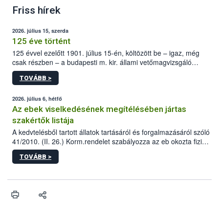
Friss hírek
2026. július 15, szerda
125 éve történt
125 évvel ezelőtt 1901. július 15-én, költözött be – igaz, még
csak részben – a budapesti m. kir. állami vetőmagvizsgáló
állomás a Kis Rókus utca 15. szám alatti, Czigler Győző által
TOVÁBB >
tervezett új épületébe.
2026. július 6, hétfő
Az ebek viselkedésének megítélésében jártas
szakértők listája
A kedvtelésből tartott állatok tartásáról és forgalmazásáról szóló
41/2010. (II. 26.) Korm.rendelet szabályozza az eb okozta fizikai
sérülés, illetve ennek veszélye keletkezésekor felmerülő
TOVÁBB >
hatósági feladatokat, valamint a veszélyes eb tartását és annak
engedélyezését. Ezen eljárások során szükség esetén be kell
vonni az ebek viselkedésének megítélésében jártas szakértőt.