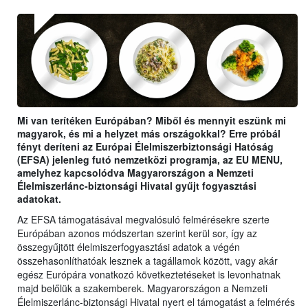
Mi van terítéken Európában? Miből és mennyit eszünk mi
magyarok, és mi a helyzet más országokkal? Erre próbál
fényt deríteni az Európai Élelmiszerbiztonsági Hatóság
(EFSA) jelenleg futó nemzetközi programja, az EU MENU,
amelyhez kapcsolódva Magyarországon a Nemzeti
Élelmiszerlánc-biztonsági Hivatal gyűjt fogyasztási
adatokat.
Az EFSA támogatásával megvalósuló felmérésekre szerte
Európában azonos módszertan szerint kerül sor, így az
összegyűjtött élelmiszerfogyasztási adatok a végén
összehasonlíthatóak lesznek a tagállamok között, vagy akár
egész Európára vonatkozó következtetéseket is levonhatnak
majd belőlük a szakemberek. Magyarországon a Nemzeti
Élelmiszerlánc-biztonsági Hivatal nyert el támogatást a felmérés