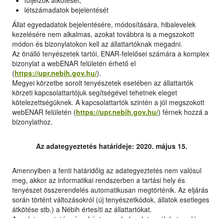
füljelzők átkötését,
létszámadatok bejelentését
Állat egyedadatok bejelentésére, módosítására, hibalevelek
kezelésére nem alkalmas, azokat továbbra is a megszokott
módon és bizonylatokon kell az állattartóknak megadni.
Az önálló tenyészetek tartói, ENAR-felelősei számára a komplex
bizonylat a webENAR felületén érhető el
(
https://upr.nebih.gov.hu/
).
Megyei körzetbe sorolt tenyészetek esetében az állattartók
körzeti kapcsolattartójuk segítségével tehetnek eleget
kötelezettségüknek. A kapcsolattartók szintén a jól megszokott
webENAR felületén (
https://upr.nebih.gov.hu/
) férnek hozzá a
bizonylathoz.
Az adategyeztetés határideje: 2020. május 15.
Amennyiben a fenti határidőig az adategyeztetés nem valósul
meg, akkor az informatikai rendszerben a tartási hely és
tenyészet összerendelés automatikusan megtörténik. Az eljárás
során történt változásokról (új tenyészetkódok, állatok esetleges
átkötése stb.) a Nébih értesíti az állattartókat.