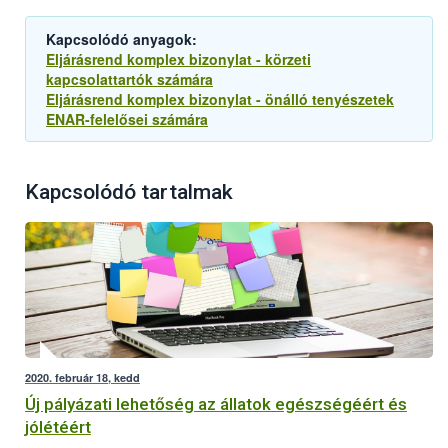
Kapcsolódó anyagok:
Eljárásrend komplex bizonylat - körzeti
kapcsolattartók számára
Eljárásrend komplex bizonylat - önálló tenyészetek
ENAR-felelősei számára
Kapcsolódó tartalmak
2020. február 18, kedd
Új pályázati lehetőség az állatok egészségéért és
jólétéért