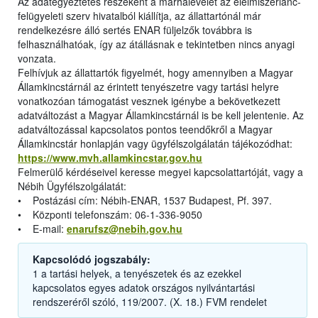
Az adategyeztetés részeként a marhalevelet az élelmiszerlánc-
felügyeleti szerv hivatalból kiállítja, az állattartónál már
rendelkezésre álló sertés ENAR füljelzők továbbra is
felhasználhatóak, így az átállásnak e tekintetben nincs anyagi
vonzata.
Felhívjuk az állattartók figyelmét, hogy amennyiben a Magyar
Államkincstárnál az érintett tenyészetre vagy tartási helyre
vonatkozóan támogatást vesznek igénybe a bekövetkezett
adatváltozást a Magyar Államkincstárnál is be kell jelentenie. Az
adatváltozással kapcsolatos pontos teendőkről a Magyar
Államkincstár honlapján vagy ügyfélszolgálatán tájékozódhat:
https://www.mvh.allamkincstar.gov.hu
Felmerülő kérdéseivel keresse megyei kapcsolattartóját, vagy a
Nébih Ügyfélszolgálatát:
• Postázási cím: Nébih-ENAR, 1537 Budapest, Pf. 397.
• Központi telefonszám: 06-1-336-9050
• E-mail:
enarufsz@nebih.gov.hu
Kapcsolódó jogszabály:
1 a tartási helyek, a tenyészetek és az ezekkel
kapcsolatos egyes adatok országos nyilvántartási
rendszeréről szóló, 119/2007. (X. 18.) FVM rendelet