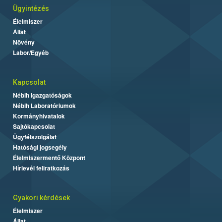
Ügyintézés
Élelmiszer
Állat
Növény
Labor/Egyéb
Kapcsolat
Nébih Igazgatóságok
Nébih Laboratóriumok
Kormányhivatalok
Sajtókapcsolat
Ügyfélszolgálat
Hatósági jogsegély
Élelmiszermentő Központ
Hírlevél feliratkozás
Gyakori kérdések
Élelmiszer
Állat