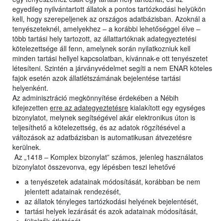
egyedileg nyilvántartott állatok a pontos tartózkodási helyükön
kell, hogy szerepeljenek az országos adatbázisban. Azoknál a
tenyészeteknél, amelyekhez – a korábbi lehetőséggel élve –
több tartási hely tartozott, az állattartóknak adategyeztetési
kötelezettsége áll fenn, amelynek során nyilatkozniuk kell
minden tartási hellyel kapcsolatban, kívánnak-e ott tenyészetet
létesíteni. Szintén a járványvédelmet segíti a nem ENAR köteles
fajok esetén azok állatlétszámának bejelentése tartási
helyenként.
Az adminisztráció megkönnyítése érdekében a Nébih
kifejezetten
erre az adategyeztetésre
kialakított egy egységes
bizonylatot, melynek segítségével akár elektronikus úton is
teljesíthető a kötelezettség, és az adatok rögzítésével a
változások az adatbázisban is automatikusan átvezetésre
kerülnek.
Az „1418 – Komplex bizonylat” számos, jelenleg használatos
bizonylatot összevonva, egy lépésben teszi lehetővé
a tenyészetek adatainak módosítását, korábban be nem
jelentett adatainak rendezését,
az állatok tényleges tartózkodási helyének bejelentését,
tartási helyek lezárását és azok adatainak módosítását,