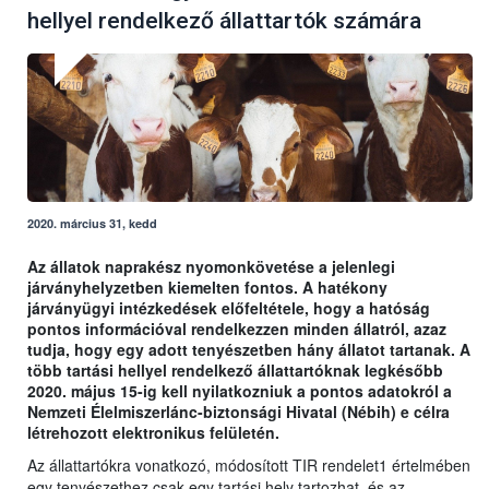
hellyel rendelkező állattartók számára
2020. március 31, kedd
Az állatok naprakész nyomonkövetése a jelenlegi
járványhelyzetben kiemelten fontos. A hatékony
járványügyi intézkedések előfeltétele, hogy a hatóság
pontos információval rendelkezzen minden állatról, azaz
tudja, hogy egy adott tenyészetben hány állatot tartanak. A
több tartási hellyel rendelkező állattartóknak legkésőbb
2020. május 15-ig kell nyilatkozniuk a pontos adatokról a
Nemzeti Élelmiszerlánc-biztonsági Hivatal (Nébih) e célra
létrehozott elektronikus felületén.
Az állattartókra vonatkozó, módosított TIR rendelet1 értelmében
egy tenyészethez csak egy tartási hely tartozhat, és az