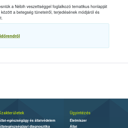
sniük a Nébih veszettséggel foglalkozó tematikus honlapját
között a betegség tüneteiről, terjedésének módjáról és
t.
időrendről
Szakterületek
Ügyintézés
Állat-egészségügy és állatvédelem
Élelmiszer
Állategészségügyi diagnosztika
Állat