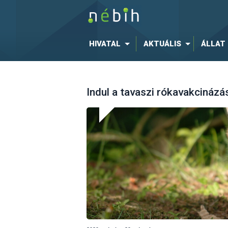
HIVATAL
AKTUÁLIS
ÁLLAT
Indul a tavaszi rókavakcinázá