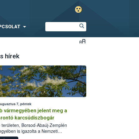
PCSOLAT
s hírek
augusztus 7, péntek
b vármegyében jelent meg a
srontó karcsúdíszbogár
 területen, Borsod-Abaúj-Zemplén
gyében is igazolta a Nemzeti
iszerlánc-biztonsági Hivatal (Nébih) a