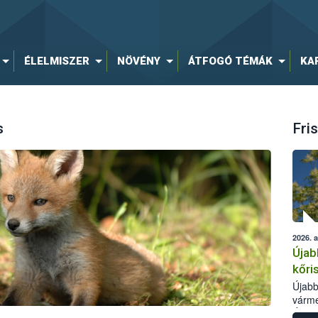
ÉLELMISZER
NÖVÉNY
ÁTFOGÓ TÉMÁK
KA
s
Fris
2026. 
Újab
kőri
Újabb
várme
Élelm