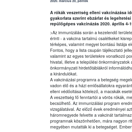
2020. március 20, péntek
A rókák veszettség elleni vakcinázása id
gyakorlata szerint ebzárlat és legeltetési
repülőgépes vakcinázás 2020. április 4-19
>Az immunizálás során a kezelendő területe
érinti - a vakcina tartalmú csalétkeket kisre
térképes, valamint megyei bontású listája e
Fontos, hogy a lista csupán tájékoztató jelle
valamint az egyes területekre vonatkozó pont
hivatal, illetve a települési önkormányzatok
önkormányzati hirdetőtáblákról informálódha
a kirándulókat.
A vakcinázási programra a betegség megel
vadon élő és a házi emlősállatokra egyaránt 
elleni védőoltása kötelező, a macskák eseté
A veszettség fő fenntartói a vörös rókák, 
becsülhető. Az immunizálási program eredmé
vizsgálatával. Az előző évek eredményei azt
háromnegyede felvette a vakcinát tartalmaz
programnak köszönhetően, mára nagyon ritk
megyében mutatták ki a betegséget. Ember