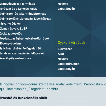
Állatgyógyászati termékek
Növény
Borászat és alkoholos italok
Labor/Egyéb
Élelmiszer- és takarmánybiztonság
Élelmiszerlánc-biztonsági laborhálózat
Járványvédelem
Kiemelt ügyek, EUTR
Kockázatkezelés
Mezőgazdasági genetikai erőforrások
Gyakori kérdések
Növényvédelem
Nyilvántartási és Felügyeleti Díj
Élelmiszer
Rendszerszervezés és felügyelet
Állat
Termékpálya-ellenőrzés
Növény
Laboratóriumok
Labor/Egyéb
, hogyan gondoskodunk személyes adatai védelméről. Weboldalunk cook
jük, kattintson az „Elfogadom” gombra.
Nemzeti Élelmiszerlánc-biztonsági Hivatal
E-mail:
ugyfelszolgalat@nebih.gov.hu
tosító és funkcionális sütik
Cím: 1024 Budapest, Keleti Károly utca. 24.
Zöld szám: 06-80/263-244
Levelezési cím: 1525 Budapest. Pf. 30.
Telefon: 06-1/ 336-9000