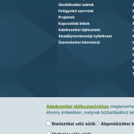
Gazdálkodási adatok
Felügyeleti szervünk
Projektek
Kapcsolódó linkek
Adatkezelési tájékoztató
Akadálymentességi nyilatkozat
Üzemeltetési információ
Adatkezelési tájékoztatónkban
megismerheti
élmény érdekében, melynek biztosításához kér
Statisztikai célú sütik
Alapműködést biz
Hirdetési célú sütik