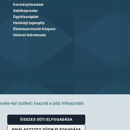
Kormányhivatalok
Sajtókapcsolat
Ügyfélszolgálat
Hatósági jogsegély
Élelmiszermentő Központ
Hírlevél feliratkozás
ie-kat (sütiket) használ a jobb felhasználói
ÖSSZES SÜTI ELFOGADÁSA
KIVÁLASZTOTT SÜTIK ELFOGADÁSA