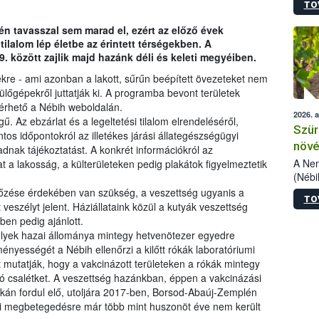
TO
kőris
jelen
én tavasszal sem marad el, ezért az előző évek
talál
 tilalom lép életbe az érintett térségekben. A
azono
. között zajlik majd hazánk déli és keleti megyéiben.
folyta
intéz
kre - ami azonban a lakott, sűrűn beépített övezeteket nem
össze
pülőgépekről juttatják ki. A programba bevont területek
érdek
lérhető a Nébih weboldalán.
2026. 
gű. Az ebzárlat és a legeltetési tilalom elrendeléséről,
Szür
os időpontokról az illetékes járási állategészségügyi
növé
 adnak tájékoztatást. A konkrét információkról az
szől
A Nem
t a lakosság, a külterületeken pedig plakátok figyelmeztetik
(Nébi
Klart
őzése érdekében van szükség, a veszettség ugyanis a
TO
módos
veszélyt jelent. Háziállataink közül a kutyák veszettség
egész
ben pedig ajánlott.
felha
melyek hazai állománya mintegy hetvenötezer egyedre
célja
nyességét a Nébih ellenőrzi a kilőtt rókák laboratóriumi
lehet
 mutatják, hogy a vakcinázott területeken a rókák mintegy
Az Or
ó csalétket. A veszettség hazánkban, éppen a vakcinázási
felha
án fordul elő, utoljára 2017-ben, Borsod-Abaúj-Zemplén
terme
i megbetegedésre már több mint huszonöt éve nem került