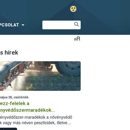
PCSOLAT
s hírek
május 28, csütörtök
ezz-felelek a
ényvédőszermaradékok
zségügyi kockázatáról
vényvédőszer-maradékok a növényvédő
k vagy más néven peszticidek, illetve
stermékeik kis mennyiségei, melyek a