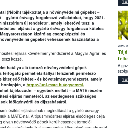
TO
termé
szüret
tal (Nébih) tájékoztatja a növényvédelmi gépeket –
megma
 – gyártó és/vagy forgalmazó vállalatokat, hogy 2021.
növén
inisztérium új rendelete*, amely lehetővé teszi a
esete
nősítési eljárást a gyártó és/vagy forgalmazó köteles
lenni
Magyarországon kizárólag cseppképzési és
szerm
 növényvédelmi gépeket vehessenek használatba a
melye
2025. 
kis m
Tájé
jelen
inősítési eljárás követelményrendszerét a Magyar Agrár- és
nézve
felh
 teszi közzé.
jogs
A gaz
let hatálya alá tartozó növényvédelmi gépek –
szolg
térfogatú permetlétartállyal felszerelt permetező
nem m
 kiterjedő feltétel- és követelményrendszerét, amely
TO
szaks
 honlapján, a
https://uni-mate.hu/egyetemi-
esetb
lehet tájékozódni – egyebek mellett – a MATE részére
is, m
ési eljárás menetéről, az esetlegesen szükséges
egész
rások időigényéről és díjszabásáról.
érdek
sminősítési eljárásainak megindítását a gyártó és/vagy
ük a MATE-nál. A típusminősítési eljárás elsődleges célja
ag olyan növényvédő gépek kerülhessenek termelői
pzési és szórástechnikai szempontok követelményrendszerét.