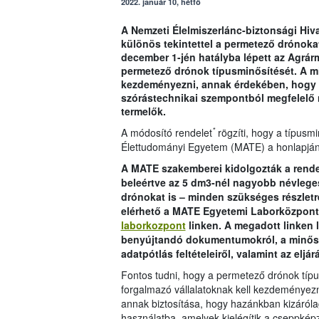
2022. január 10, hétfő
A Nemzeti Élelmiszerlánc-biztonsági Hiva
különös tekintettel a permetező drónokat
december 1-jén hatályba lépett az Agrárm
permetező drónok típusminősítését. A mi
kezdeményezni, annak érdekében, hogy 
szórástechnikai szempontból megfelelő
termelők.
*
A módosító rendelet
rögzíti, hogy a típusm
Élettudományi Egyetem (MATE) a honlapján
A MATE szakemberei kidolgozták a rende
beleértve az 5 dm3-nél nagyobb névleges 
drónokat is – minden szükséges részletre
elérhető a MATE Egyetemi Laborközpont
laborkozpont
linken. A megadott linken 
benyújtandó dokumentumokról, a minősít
adatpótlás feltételeiről, valamint az eljá
Fontos tudni, hogy a permetező drónok típu
forgalmazó vállalatoknak kell kezdeményezni
annak biztosítása, hogy hazánkban kizáról
használatba, amelyek kielégítik a cseppké