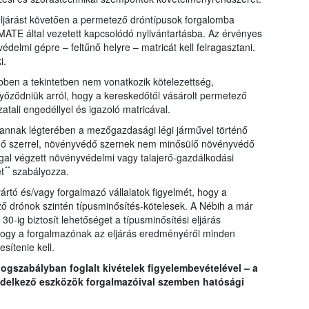
 eljárást követően a permetező dróntípusok forgalomba
MATE által vezetett kapcsolódó nyilvántartásba. Az érvényes
elmi gépre – feltűnő helyre – matricát kell felragasztani.
i.
bben a tekintetben nem vonatkozik kötelezettség,
ződniük arról, hogy a kereskedőtől vásárolt permetező
tali engedéllyel és igazoló matricával.
annak légterében a mezőgazdasági légi járművel történő
ő szerrel, növényvédő szernek nem minősülő növényvédő
al végzett növényvédelmi vagy talajerő-gazdálkodási
**
t
szabályozza.
ártó és/vagy forgalmazó vállalatok figyelmét, hogy a
ő drónok szintén típusminősítés-kötelesek. A Nébih a már
30-ig biztosít lehetőséget a típusminősítési eljárás
l, hogy a forgalmazónak az eljárás eredményéről minden
sítenie kell.
jogszabályban foglalt kivételek figyelembevételével – a
ndelkező eszközök forgalmazóival szemben hatósági