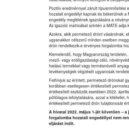
Pozitív eredménnyel zárult típusminősítési
hozatali engedélyt kapnak és bekerülnek a 
engedély meglétének igazolására a növényvéd
Az igazoló matricákat szintén a MATE adja k
Azokra, akik permetező drónt vásárolnak, e
ugyanakkor célszerű minden esetben meggyő
drón rendelkezik-e érvényes forgalomba hoza
Kiemelendő, hogy Magyarország területén, 
mező- vagy erdőgazdasági célú, növényvéd
hatású termékkel vagy termésnövelő anyagg
tevékenységek végzését ugyancsak rendele
Felhívjuk az érintett, permetező drónokat gy
korábban esetlegesen értékesített permetez
értékesített eszközök esetében 2022. április 
pótlólagos lefolytatására, azzal a kitételle
értékesített permetező drón tulajdonosát érte
A hivatal 2022. május 1-jét követően – a 
forgalomba hozatali engedéllyel nem re
eljárást indít.