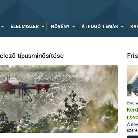
ÉLELMISZER
NÖVÉNY
ÁTFOGÓ TÉMÁK
KA
elező típusminősítése
Fris
2026. 
Kérd
növ
egés
A nö
szere
bomlá