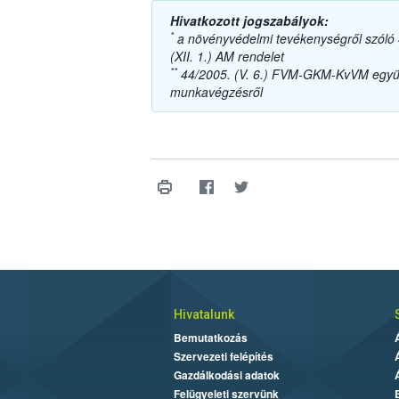
Hivatkozott jogszabályok:
*
a növényvédelmi tevékenységről szóló 4
(XII. 1.) AM rendelet
**
44/2005. (V. 6.) FVM-GKM-KvVM együtt
munkavégzésről
Hivatalunk
Bemutatkozás
Szervezeti felépítés
Gazdálkodási adatok
Felügyeleti szervünk