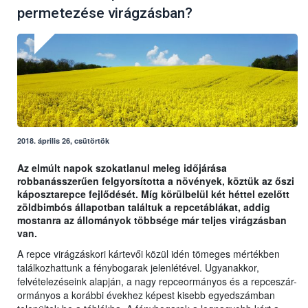
permetezése virágzásban?
2018. április 26, csütörtök
Az elmúlt napok szokatlanul meleg időjárása
robbanásszerűen felgyorsította a növények, köztük az őszi
káposztarepce fejlődését. Míg körülbelül két héttel ezelőtt
zöldbimbós állapotban találtuk a repcetáblákat, addig
mostanra az állományok többsége már teljes virágzásban
van.
A repce virágzáskori kártevői közül idén tömeges mértékben
találkozhattunk a fénybogarak jelenlétével. Ugyanakkor,
felvételezéseink alapján, a nagy repceormányos és a repceszár-
ormányos a korábbi évekhez képest kisebb egyedszámban