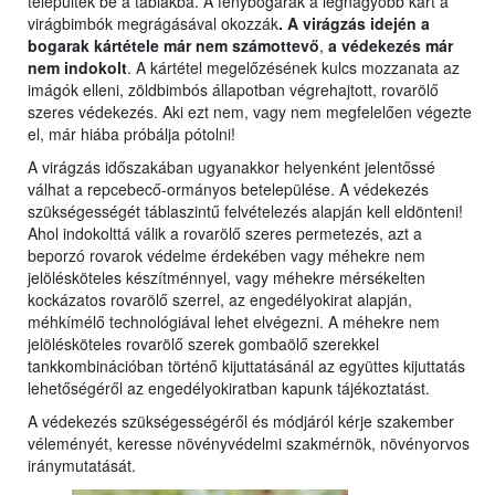
települtek be a táblákba. A fénybogarak a legnagyobb kárt a
virágbimbók megrágásával okozzák
. A virágzás idején a
bogarak kártétele már nem számottevő
,
a védekezés már
nem indokolt
. A kártétel megelőzésének kulcs mozzanata az
imágók elleni, zöldbimbós állapotban végrehajtott, rovarölő
szeres védekezés. Aki ezt nem, vagy nem megfelelően végezte
el, már hiába próbálja pótolni!
A virágzás időszakában ugyanakkor helyenként jelentőssé
válhat a repcebecő-ormányos betelepülése. A védekezés
szükségességét táblaszintű felvételezés alapján kell eldönteni!
Ahol indokolttá válik a rovarölő szeres permetezés, azt a
beporzó rovarok védelme érdekében vagy méhekre nem
jelölésköteles készítménnyel, vagy méhekre mérsékelten
kockázatos rovarölő szerrel, az engedélyokirat alapján,
méhkímélő technológiával lehet elvégezni. A méhekre nem
jelölésköteles rovarölő szerek gombaölő szerekkel
tankkombinációban történő kijuttatásánál az együttes kijuttatás
lehetőségéről az engedélyokiratban kapunk tájékoztatást.
A védekezés szükségességéről és módjáról kérje szakember
véleményét, keresse növényvédelmi szakmérnök, növényorvos
iránymutatását.