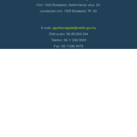
Cím: 1024 Budapest, Keleti Károly utca. 24.
Levelezési cím: 1525 Budapest. Pf. 30.
E-mail:
ugyfelszolgalat@nebih.gov.hu
Zöld szám: 06-80/263-244
Telefon: 06-1/ 336-9000
Fax: 06-1/336-9479