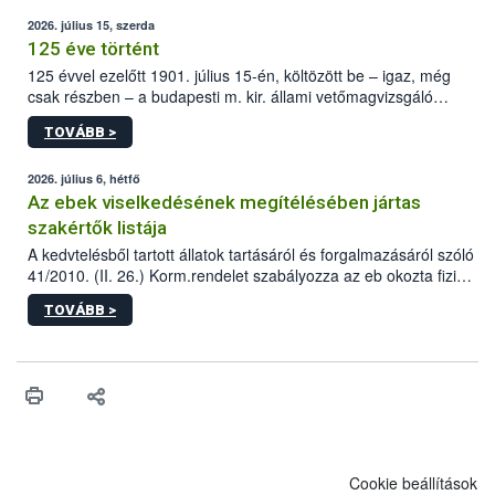
2026. július 15, szerda
125 éve történt
125 évvel ezelőtt 1901. július 15-én, költözött be – igaz, még
csak részben – a budapesti m. kir. állami vetőmagvizsgáló
állomás a Kis Rókus utca 15. szám alatti, Czigler Győző által
TOVÁBB >
tervezett új épületébe.
2026. július 6, hétfő
Az ebek viselkedésének megítélésében jártas
szakértők listája
A kedvtelésből tartott állatok tartásáról és forgalmazásáról szóló
41/2010. (II. 26.) Korm.rendelet szabályozza az eb okozta fizikai
sérülés, illetve ennek veszélye keletkezésekor felmerülő
TOVÁBB >
hatósági feladatokat, valamint a veszélyes eb tartását és annak
engedélyezését. Ezen eljárások során szükség esetén be kell
vonni az ebek viselkedésének megítélésében jártas szakértőt.
Cookie beállítások