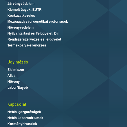
Járványvédelem
Kiemelt ügyek, EUTR
Kockázatkezelés
Mezőgazdasági genetikai erőforrások
Növényvédelem
Nyilvántartási és Felügyeleti Díj
Rendszerszervezés és felügyelet
Termékpálya-ellenőrzés
Ügyintézés
Élelmiszer
Állat
Növény
Labor/Egyéb
Kapcsolat
Nébih Igazgatóságok
Nébih Laboratóriumok
Kormányhivatalok