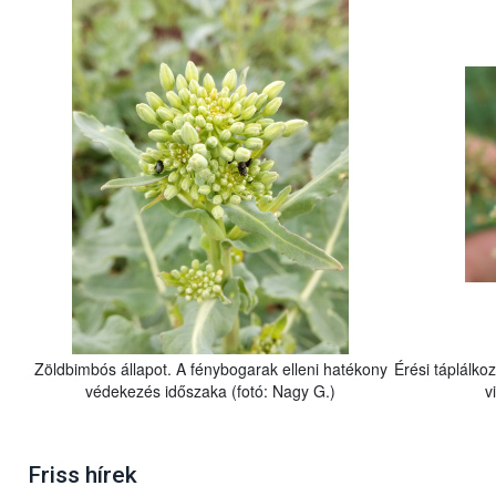
Zöldbimbós állapot. A fénybogarak elleni hatékony
Érési táplálko
védekezés időszaka (fotó: Nagy G.)
v
Friss hírek