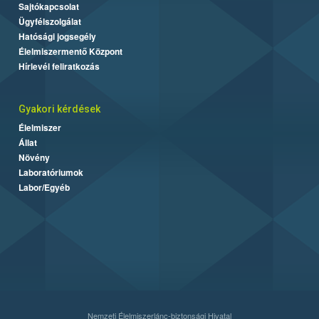
Sajtókapcsolat
Ügyfélszolgálat
Hatósági jogsegély
Élelmiszermentő Központ
Hírlevél feliratkozás
Gyakori kérdések
Élelmiszer
Állat
Növény
Laboratóriumok
Labor/Egyéb
Nemzeti Élelmiszerlánc-biztonsági Hivatal