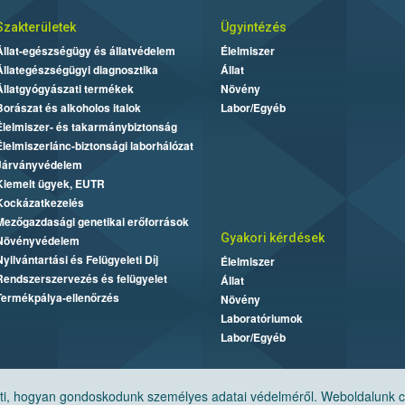
Szakterületek
Ügyintézés
Állat-egészségügy és állatvédelem
Élelmiszer
Állategészségügyi diagnosztika
Állat
Állatgyógyászati termékek
Növény
Borászat és alkoholos italok
Labor/Egyéb
Élelmiszer- és takarmánybiztonság
Élelmiszerlánc-biztonsági laborhálózat
Járványvédelem
Kiemelt ügyek, EUTR
Kockázatkezelés
Mezőgazdasági genetikai erőforrások
Gyakori kérdések
Növényvédelem
Nyilvántartási és Felügyeleti Díj
Élelmiszer
Rendszerszervezés és felügyelet
Állat
Termékpálya-ellenőrzés
Növény
Laboratóriumok
Labor/Egyéb
, hogyan gondoskodunk személyes adatai védelméről. Weboldalunk cook