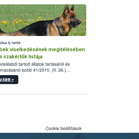
tébe.
úlius 6, hétfő
bek viselkedésének megítélésében
s szakértők listája
telésből tartott állatok tartásáról és
lmazásáról szóló 41/2010. (II. 26.)
rendelet szabályozza az eb okozta fizikai
VÁBB >
és, illetve ennek veszélye keletkezésekor
rülő hatósági feladatokat, valamint a
lyes eb tartását és annak engedélyezését.
eljárások során szükség esetén be kell
 az ebek viselkedésének megítélésében
 szakértőt.
Cookie beállítások