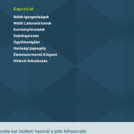
Kapcsolat
Nébih Igazgatóságok
Nébih Laboratóriumok
Kormányhivatalok
Sajtókapcsolat
Ügyfélszolgálat
Hatósági jogsegély
Élelmiszermentő Központ
Hírlevél feliratkozás
ie-kat (sütiket) használ a jobb felhasználói