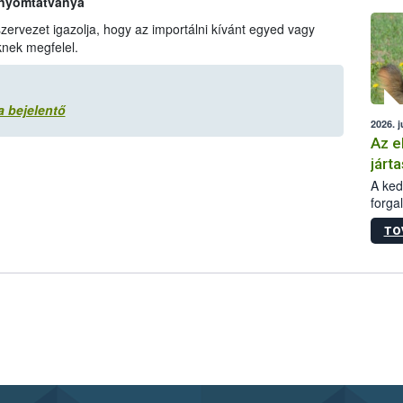
 nyomtatványa
épüle
zervezet igazolja, hogy az importálni kívánt egyed vagy
knek megfelel.
a bejelentő
2026. j
Az e
járta
A kedv
forga
Korm.
TO
sérül
felme
veszé
Ezen 
vonni
jártas