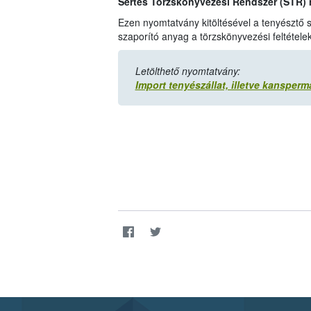
Sertés Törzskönyvezési Rendszer (STR)
Ezen nyomtatvány kitöltésével a tenyésztő s
szaporító anyag a törzskönyvezési feltétele
Letölthető nyomtatvány:
Import tenyészállat, illetve kansperm