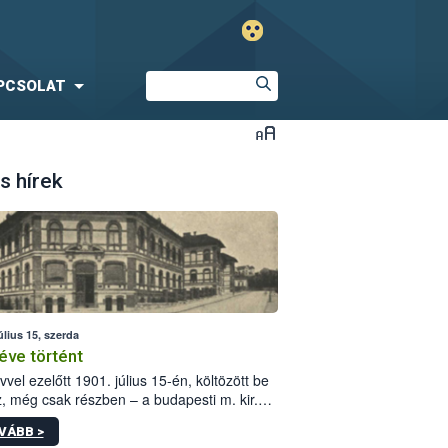
PCSOLAT
s hírek
úlius 15, szerda
éve történt
vvel ezelőtt 1901. július 15-én, költözött be
z, még csak részben – a budapesti m. kir.
i vetőmagvizsgáló állomás a Kis Rókus utca
VÁBB >
ám alatti, Czigler Győző által tervezett új