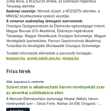
Zoltai Anna, a KÖZSZÖV elnöke, az Élelmiszer-higiénikus
Társaság alelnöke
Szakmai vezetője:
Némedi József, a KÖZSZÖV alelnöke, a
MNGSZ közétkeztetési szekció vezetője.
A versenyt szakmailag támogató szervezetek:
Országos Gyógyszerészeti és Élelmezés-egészségügyi Intézet,
Magyar Bocuse d’Or Akadémia, Élelmiszer-higiénikusok
Társasága, Magyar Dietetikusok Országos Szövetsége, Magyar
Vendéglátók Ipartestülete, Pannon Gasztronómiai Akadémia,
Turisztikai és Vendéglátó Munkaadók Országos Szövetsége.
További információk elérhetőek a szervezők honlapján:
kozszov.hu
,
portal.nebih.gov.hu
,
mngsz.hu
Friss hírek
2026. augusztus 6, csütörtök
Szüret után is alkalmazható három növényvédő szer
az amerikai szőlőkabóca ellen
A Nemzeti Élelmiszerlánc-biztonsági Hivatal (Nébih) három
növényvédő szer – Decis Forte, Klartan 24 EW, Oroganic –
engedélyokiratát módosította, így azok a szüretet követően,