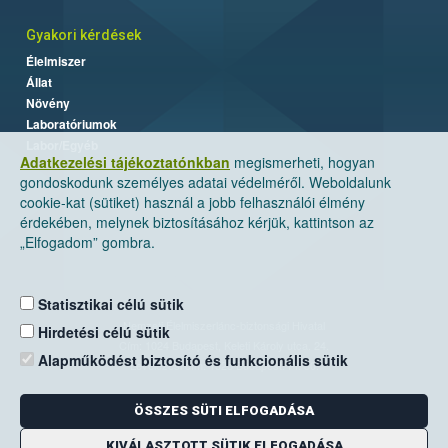
Gyakori kérdések
Élelmiszer
Állat
Növény
Laboratóriumok
Labor/Egyéb
Adatkezelési tájékoztatónkban
megismerheti, hogyan
gondoskodunk személyes adatai védelméről. Weboldalunk
cookie-kat (sütiket) használ a jobb felhasználói élmény
érdekében, melynek biztosításához kérjük, kattintson az
„Elfogadom” gombra.
Statisztikai célú sütik
Nemzeti Élelmiszerlánc-biztonsági Hivatal
Hirdetési célú sütik
Cím: 1024 Budapest, Keleti Károly utca. 24.
Alapműködést biztosító és funkcionális sütik
Levelezési cím: 1525 Budapest. Pf. 30.
ÖSSZES SÜTI ELFOGADÁSA
E-mail:
ugyfelszolgalat@nebih.gov.hu
Zöld szám: 06-80/263-244
KIVÁLASZTOTT SÜTIK ELFOGADÁSA