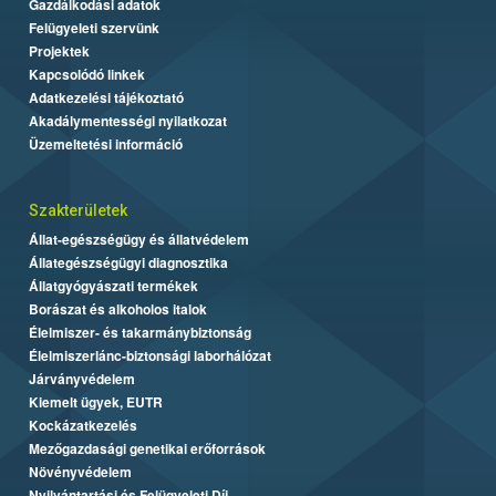
Gazdálkodási adatok
Felügyeleti szervünk
Projektek
Kapcsolódó linkek
Adatkezelési tájékoztató
Akadálymentességi nyilatkozat
Üzemeltetési információ
Szakterületek
Állat-egészségügy és állatvédelem
Állategészségügyi diagnosztika
Állatgyógyászati termékek
Borászat és alkoholos italok
Élelmiszer- és takarmánybiztonság
Élelmiszerlánc-biztonsági laborhálózat
Járványvédelem
Kiemelt ügyek, EUTR
Kockázatkezelés
Mezőgazdasági genetikai erőforrások
Növényvédelem
Nyilvántartási és Felügyeleti Díj