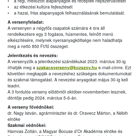
• a régi, mellőzött alapanyagok és receptek népszerűsítését
• az étkezési kultúra fejlesztését
• a hazai, friss alapanyagok felhasználásának bemutatását.
A versenyfeladat:
A versenyen a négyfős csapatok számára 4 óra áll
rendelkezésre egy 3 fogásos, húsmentes, felnőtt menü
elkészítésére, melynek nyersanyagköltsége nem haladhatja
meg a nettó 850 Ft/fő összeget.
Jelentkezés és nevezés:
A versenyzők a jelentkezési szándékukat 2023. március 30-ig
írhatják meg a
szakacsverseny@kozszov.hu
e-mail-címre. Ezt
követően megkapják a nevezéshez szükséges dokumentumokat
és szakmai támogatást. A nevezési anyagokat május 30-ig kell
leadni.
A 3 fordulós verseny elődöntői október-novemberben lesznek,
döntője pedig 2024. március 5-6-án.
A verseny fővédnökei:
dr. Nagy István, agrárminiszter és dr. Oravecz Márton, a Nébih
elnöke
Szakmai védnökei:
Hamvas Zoltán, a Magyar Bocuse d’Or Akadémia elnöke és