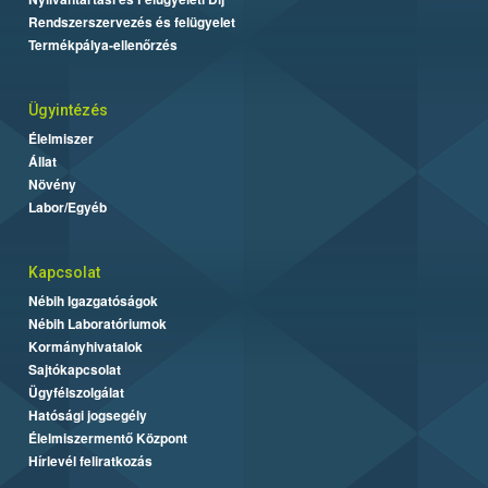
Rendszerszervezés és felügyelet
Termékpálya-ellenőrzés
Ügyintézés
Élelmiszer
Állat
Növény
Labor/Egyéb
Kapcsolat
Nébih Igazgatóságok
Nébih Laboratóriumok
Kormányhivatalok
Sajtókapcsolat
Ügyfélszolgálat
Hatósági jogsegély
Élelmiszermentő Központ
Hírlevél feliratkozás