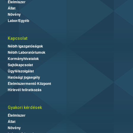
Élelmiszer
Állat
Növény
Labor/Egyéb
Kapcsolat
Nébih Igazgatóságok
Nébih Laboratóriumok
Kormányhivatalok
Sajtókapcsolat
Ügyfélszolgálat
Hatósági jogsegély
Élelmiszermentő Központ
Hírlevél feliratkozás
Gyakori kérdések
Élelmiszer
Állat
Növény