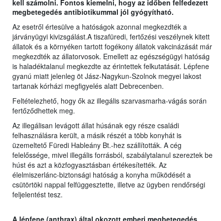
kell számolni. Fontos kiemelni, hogy az időben felfedezett
megbetegedés antibiotikummal jól gyógyítható.
Az esetről értesülve a hatóságok azonnal megkezdték a
járványügyi kivizsgálást.A tiszafüredi, fertőzési veszélynek kitett
állatok és a környéken tartott fogékony állatok vakcinázását már
megkezdték az állatorvosok. Emellett az egészségügyi hatóság
is haladéktalanul megkezdte az érintettek felkutatását. Lépfene
gyanú miatt jelenleg öt Jász-Nagykun-Szolnok megyei lakost
tartanak kórházi megfigyelés alatt Debrecenben.
Feltételezhető, hogy ők az illegális szarvasmarha-vágás során
fertőződhettek meg.
Az illegálisan levágott állat húsának egy része családi
felhasználásra került, a másik részét a több konyhát is
üzemeltető Füredi Hableány Bt.-hez szállították. A cég
felelőssége, mivel illegális forrásból, szabálytalanul szereztek be
húst és azt a közfogyasztásban értékesítették. Az
élelmiszerlánc-biztonsági hatóság a konyha működését a
csütörtöki nappal felfüggesztette, illetve az ügyben rendőrségi
feljelentést tesz.
A lépfene (anthrax) által okozott emberi megbetegedés