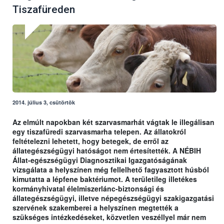
Tiszafüreden
2014. július 3, csütörtök
Az elmúlt napokban két szarvasmarhát vágtak le illegálisan
egy tiszafüredi szarvasmarha telepen. Az állatokról
feltételezni lehetett, hogy betegek, de erről az
állategészségügyi hatóságot nem értesítették. A NÉBIH
Állat-egészségügyi Diagnosztikai Igazgatóságának
vizsgálata a helyszínen még fellelhető fagyasztott húsból
kimutatta a lépfene baktériumot. A területileg illetékes
kormányhivatal élelmiszerlánc-biztonsági és
állategészségügyi, illetve népegészségügyi szakigazgatási
szervének szakemberei a helyszínen megtették a
szükséges intézkedéseket, közvetlen veszéllyel már nem