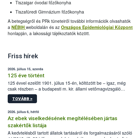
Tiszaigar óvodai főzőkonyha
Tiszafüredi Gimnázium főzőkonyha
A betegségről és PRk tüneteiről további információk olvashatók
a
NÉBIH
weboldalán
és az
Országos Epidemiológiai Központ
honlapján, a lakossági tájékoztatók között.
Friss hírek
2026. július 15, szerda
125 éve történt
125 évvel ezelőtt 1901. július 15-én, költözött be – igaz, még
csak részben – a budapesti m. kir. állami vetőmagvizsgáló
állomás a Kis Rókus utca 15. szám alatti, Czigler Győző által
TOVÁBB >
tervezett új épületébe.
2026. július 6, hétfő
Az ebek viselkedésének megítélésében jártas
szakértők listája
A kedvtelésből tartott állatok tartásáról és forgalmazásáról szóló