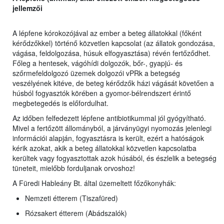
jellemzői
A lépfene kórokozójával az ember a beteg állatokkal (főként
kérődzőkkel) történő közvetlen kapcsolat (az állatok gondozása,
vágása, feldolgozása, húsuk elfogyasztása) révén fertőződhet.
Főleg a hentesek, vágóhídi dolgozók, bőr-, gyapjú- és
szőrmefeldolgozó üzemek dolgozói vPRk a betegség
veszélyének kitéve, de beteg kérődzők házi vágását követően a
húsból fogyasztók körében a gyomor-bélrendszert érintő
megbetegedés is előfordulhat.
Az időben felfedezett lépfene antibiotikummal jól gyógyítható.
Mivel a fertőzött állományból, a járványügyi nyomozás jelenlegi
információi alapján, fogyasztásra is került, ezért a hatóságok
kérik azokat, akik a beteg állatokkal közvetlen kapcsolatba
kerültek vagy fogyasztottak azok húsából, és észlelik a betegség
tüneteit, mielőbb forduljanak orvoshoz!
A Füredi Hableány Bt. által üzemeltett főzőkonyhák:
Nemzeti étterem (Tiszafüred)
Rózsakert étterem (Abádszalók)