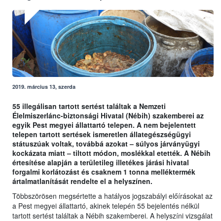
2019. március 13, szerda
55 illegálisan tartott sertést találtak a Nemzeti
Élelmiszerlánc-biztonsági Hivatal (Nébih) szakemberei az
egyik Pest megyei állattartó telepen. A nem bejelentett
telepen tartott sertések ismeretlen állategészségügyi
státuszúak voltak, továbbá azokat – súlyos járványügyi
kockázata miatt – tiltott módon, moslékkal etették. A Nébih
értesítése alapján a területileg illetékes járási hivatal
forgalmi korlátozást és csaknem 1 tonna melléktermék
ártalmatlanítását rendelte el a helyszínen.
Többszörösen megsértette a hatályos jogszabályi előírásokat az
a Pest megyei állattartó, akinek telepén 55 bejelentés nélkül
tartott sertést találtak a Nébih szakemberei. A helyszíni vizsgálat