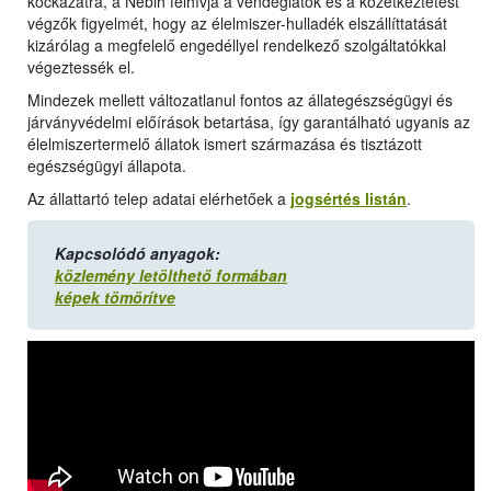
kockázatra, a Nébih felhívja a vendéglátók és a közétkeztetést
végzők figyelmét, hogy az élelmiszer-hulladék elszállíttatását
kizárólag a megfelelő engedéllyel rendelkező szolgáltatókkal
végeztessék el.
Mindezek mellett változatlanul fontos az állategészségügyi és
járványvédelmi előírások betartása, így garantálható ugyanis az
élelmiszertermelő állatok ismert származása és tisztázott
egészségügyi állapota.
Az állattartó telep adatai elérhetőek a
jogsértés listán
.
Kapcsolódó anyagok:
közlemény letölthető formában
képek tömörítve