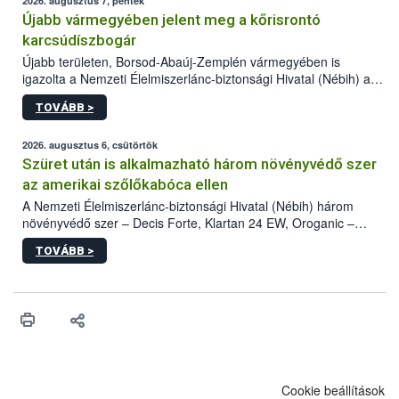
2026. augusztus 7, péntek
Újabb vármegyében jelent meg a kőrisrontó
karcsúdíszbogár
Újabb területen, Borsod-Abaúj-Zemplén vármegyében is
igazolta a Nemzeti Élelmiszerlánc-biztonsági Hivatal (Nébih) a
kőrisrontó karcsúdíszbogár (Agrilus planipennis) jelenlétét. A
TOVÁBB >
kártevőt nem csak színcsapdában találták meg, de már fertőzött
fában is azonosították. A növényvédelmi szakemberek folytatják
az intenzív felderítést, emellett az intézkedéseket a szlovák
2026. augusztus 6, csütörtök
hatósággal is összehangolják a terjedés megállítása érdekében.
Szüret után is alkalmazható három növényvédő szer
az amerikai szőlőkabóca ellen
A Nemzeti Élelmiszerlánc-biztonsági Hivatal (Nébih) három
növényvédő szer – Decis Forte, Klartan 24 EW, Oroganic –
engedélyokiratát módosította, így azok a szüretet követően,
TOVÁBB >
egészen a vesszőérettség (BBCH 91) stádiumáig
felhasználhatóak a szőlőben. A kiterjesztések célja, hogy a korai
érésű szőlőkben is legyen lehetőség a károsító elleni további
védekezésre. Az Oroganic készítmény kis kiszerelésben kiskerti
felhasználók számára is elérhető és ökológiai termesztésben is
engedélyezett.
Cookie beállítások