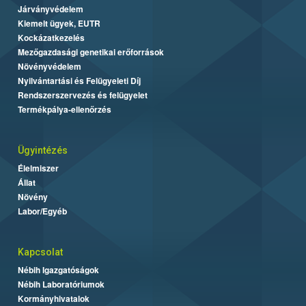
Járványvédelem
Kiemelt ügyek, EUTR
Kockázatkezelés
Mezőgazdasági genetikai erőforrások
Növényvédelem
Nyilvántartási és Felügyeleti Díj
Rendszerszervezés és felügyelet
Termékpálya-ellenőrzés
Ügyintézés
Élelmiszer
Állat
Növény
Labor/Egyéb
Kapcsolat
Nébih Igazgatóságok
Nébih Laboratóriumok
Kormányhivatalok