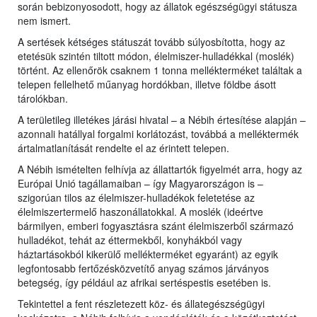
során bebizonyosodott, hogy az állatok egészségügyi státusza
nem ismert.
A sertések kétséges státuszát tovább súlyosbította, hogy az
etetésük szintén tiltott módon, élelmiszer-hulladékkal (moslék)
történt. Az ellenőrök csaknem 1 tonna mellékterméket találtak a
telepen fellelhető műanyag hordókban, illetve földbe ásott
tárolókban.
A területileg illetékes járási hivatal – a Nébih értesítése alapján –
azonnali hatállyal forgalmi korlátozást, továbbá a melléktermék
ártalmatlanítását rendelte el az érintett telepen.
A Nébih ismételten felhívja az állattartók figyelmét arra, hogy az
Európai Unió tagállamaiban – így Magyarországon is –
szigorúan tilos az élelmiszer-hulladékok feletetése az
élelmiszertermelő haszonállatokkal. A moslék (ideértve
bármilyen, emberi fogyasztásra szánt élelmiszerből származó
hulladékot, tehát az éttermekből, konyhákból vagy
háztartásokból kikerülő mellékterméket egyaránt) az egyik
legfontosabb fertőzésközvetítő anyag számos járványos
betegség, így például az afrikai sertéspestis esetében is.
Tekintettel a fent részletezett köz- és állategészségügyi