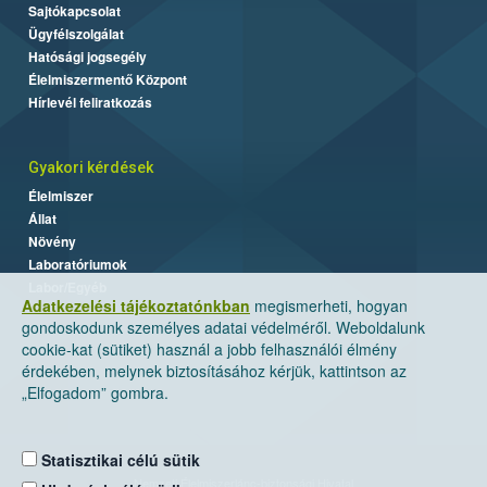
Sajtókapcsolat
Ügyfélszolgálat
Hatósági jogsegély
Élelmiszermentő Központ
Hírlevél feliratkozás
Gyakori kérdések
Élelmiszer
Állat
Növény
Laboratóriumok
Labor/Egyéb
Adatkezelési tájékoztatónkban
megismerheti, hogyan
gondoskodunk személyes adatai védelméről. Weboldalunk
cookie-kat (sütiket) használ a jobb felhasználói élmény
érdekében, melynek biztosításához kérjük, kattintson az
„Elfogadom” gombra.
Statisztikai célú sütik
Nemzeti Élelmiszerlánc-biztonsági Hivatal