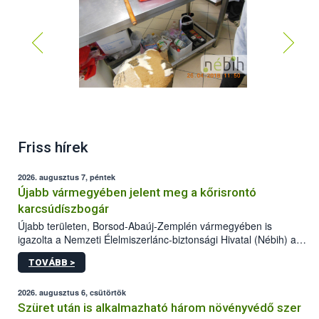
Friss hírek
2026. augusztus 7, péntek
Újabb vármegyében jelent meg a kőrisrontó
karcsúdíszbogár
Újabb területen, Borsod-Abaúj-Zemplén vármegyében is
igazolta a Nemzeti Élelmiszerlánc-biztonsági Hivatal (Nébih) a
kőrisrontó karcsúdíszbogár (Agrilus planipennis) jelenlétét. A
TOVÁBB >
kártevőt nem csak színcsapdában találták meg, de már fertőzött
fában is azonosították. A növényvédelmi szakemberek folytatják
az intenzív felderítést, emellett az intézkedéseket a szlovák
2026. augusztus 6, csütörtök
hatósággal is összehangolják a terjedés megállítása érdekében.
Szüret után is alkalmazható három növényvédő szer