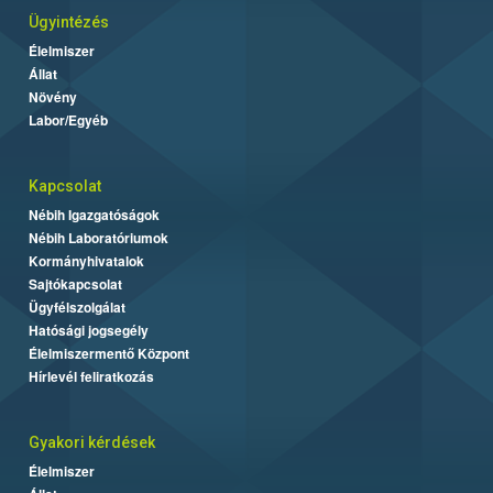
Ügyintézés
Élelmiszer
Állat
Növény
Labor/Egyéb
Kapcsolat
Nébih Igazgatóságok
Nébih Laboratóriumok
Kormányhivatalok
Sajtókapcsolat
Ügyfélszolgálat
Hatósági jogsegély
Élelmiszermentő Központ
Hírlevél feliratkozás
Gyakori kérdések
Élelmiszer