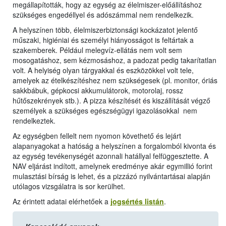
megállapították, hogy az egység az élelmiszer-előállításhoz
szükséges engedéllyel és adószámmal nem rendelkezik.
A helyszínen több, élelmiszerbiztonsági kockázatot jelentő
műszaki, higiéniai és személyi hiányosságot is feltártak a
szakemberek. Például melegvíz-ellátás nem volt sem
mosogatáshoz, sem kézmosáshoz, a padozat pedig takarítatlan
volt. A helyiség olyan tárgyakkal és eszközökkel volt tele,
amelyek az ételkészítéshez nem szükségesek (pl. monitor, óriás
sakkbábuk, gépkocsi akkumulátorok, motorolaj, rossz
hűtőszekrények stb.). A pizza készítését és kiszállítását végző
személyek a szükséges egészségügyi igazolásokkal nem
rendelkeztek.
Az egységben fellelt nem nyomon követhető és lejárt
alapanyagokat a hatóság a helyszínen a forgalomból kivonta és
az egység tevékenységét azonnali hatállyal felfüggesztette. A
NAV eljárást indított, amelynek eredménye akár egymillió forint
mulasztási bírság is lehet, és a pizzázó nyilvántartásai alapján
utólagos vizsgálatra is sor kerülhet.
Az érintett adatai elérhetőek a
jogsértés listán
.