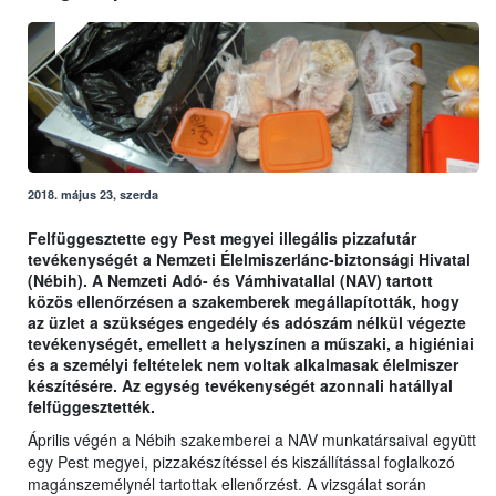
2018. május 23, szerda
Felfüggesztette egy Pest megyei illegális pizzafutár
tevékenységét a Nemzeti Élelmiszerlánc-biztonsági Hivatal
(Nébih). A Nemzeti Adó- és Vámhivatallal (NAV) tartott
közös ellenőrzésen a szakemberek megállapították, hogy
az üzlet a szükséges engedély és adószám nélkül végezte
tevékenységét, emellett a helyszínen a műszaki, a higiéniai
és a személyi feltételek nem voltak alkalmasak élelmiszer
készítésére. Az egység tevékenységét azonnali hatállyal
felfüggesztették.
Április végén a Nébih szakemberei a NAV munkatársaival együtt
egy Pest megyei, pizzakészítéssel és kiszállítással foglalkozó
magánszemélynél tartottak ellenőrzést. A vizsgálat során