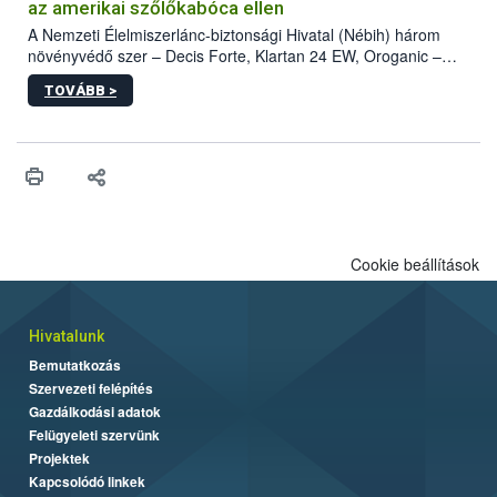
az amerikai szőlőkabóca ellen
A Nemzeti Élelmiszerlánc-biztonsági Hivatal (Nébih) három
növényvédő szer – Decis Forte, Klartan 24 EW, Oroganic –
engedélyokiratát módosította, így azok a szüretet követően,
TOVÁBB >
egészen a vesszőérettség (BBCH 91) stádiumáig
felhasználhatóak a szőlőben. A kiterjesztések célja, hogy a korai
érésű szőlőkben is legyen lehetőség a károsító elleni további
védekezésre. Az Oroganic készítmény kis kiszerelésben kiskerti
felhasználók számára is elérhető és ökológiai termesztésben is
engedélyezett.
Cookie beállítások
Hivatalunk
Bemutatkozás
Szervezeti felépítés
Gazdálkodási adatok
Felügyeleti szervünk
Projektek
Kapcsolódó linkek