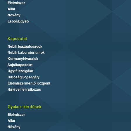
Élelmiszer
Állat
Növény
Labor/Egyéb
Kapcsolat
Nébih Igazgatóságok
Nébih Laboratóriumok
Kormányhivatalok
Sajtókapcsolat
Ügyfélszolgálat
Hatósági jogsegély
Élelmiszermentő Központ
Hírlevél feliratkozás
Gyakori kérdések
Élelmiszer
Állat
Növény