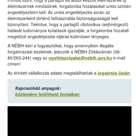
Fontos tudni, hogy a parlagfű és abból készült élelmiszerek új
élelmiszernek minősülnek, forgalomba hozatalukat uniós szinten
engedélyeztetni kell. Az uniós engedélyezés során az
élelmiszerként történő felhasználás biztonságosságát kell
bizonyítani. Tekintve, hogy a parlagfű citotoxikus (sejtmérgező)
hatását tudományos kutatások igazolják, a forgalomba hozatalt
megelőző engedélyezési eljárás különösen lényeges.
A NÉBIH kéri a fogyasztókat, hogy amennyiben illegális
forgalmazást észlelnek, jelezzék a NÉBIH Zöldszámán (06-
80/263-244) vagy az
ugyfelszolgalat@nebih.gov.hu
e-mail
címen!
Az érintett vállalkozás adatai megtalálhatóak a
jogsértés listán
.
Kapcsolódó anyagok:
közlemény letölthető formában