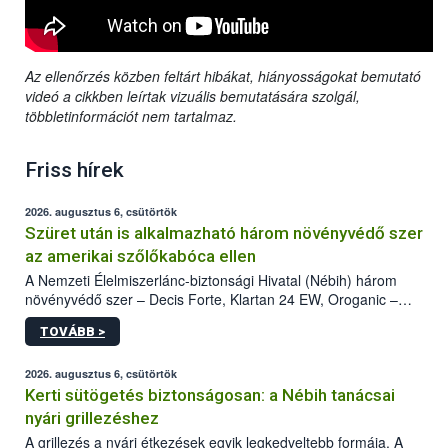
Az ellenőrzés közben feltárt hibákat, hiányosságokat bemutató
videó a cikkben leírtak vizuális bemutatására szolgál,
többletinformációt nem tartalmaz.
Friss hírek
2026. augusztus 6, csütörtök
Szüret után is alkalmazható három növényvédő szer
az amerikai szőlőkabóca ellen
A Nemzeti Élelmiszerlánc-biztonsági Hivatal (Nébih) három
növényvédő szer – Decis Forte, Klartan 24 EW, Oroganic –
engedélyokiratát módosította, így azok a szüretet követően,
TOVÁBB >
egészen a vesszőérettség (BBCH 91) stádiumáig
felhasználhatóak a szőlőben. A kiterjesztések célja, hogy a korai
érésű szőlőkben is legyen lehetőség a károsító elleni további
2026. augusztus 6, csütörtök
védekezésre. Az Oroganic készítmény kis kiszerelésben kiskerti
Kerti sütögetés biztonságosan: a Nébih tanácsai
felhasználók számára is elérhető és ökológiai termesztésben is
nyári grillezéshez
engedélyezett.
A grillezés a nyári étkezések egyik legkedveltebb formája. A