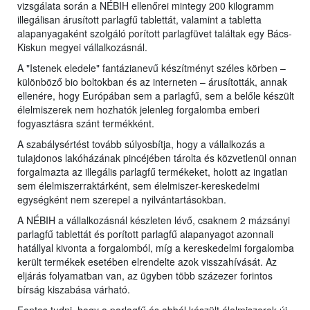
vizsgálata során a NÉBIH ellenőrei mintegy 200 kilogramm
illegálisan árusított parlagfű tablettát, valamint a tabletta
alapanyagaként szolgáló porított parlagfüvet találtak egy Bács-
Kiskun megyei vállalkozásnál.
A "Istenek eledele" fantázianevű készítményt széles körben –
különböző bio boltokban és az interneten – árusították, annak
ellenére, hogy Európában sem a parlagfű, sem a belőle készült
élelmiszerek nem hozhatók jelenleg forgalomba emberi
fogyasztásra szánt termékként.
A szabálysértést tovább súlyosbítja, hogy a vállalkozás a
tulajdonos lakóházának pincéjében tárolta és közvetlenül onnan
forgalmazta az illegális parlagfű termékeket, holott az ingatlan
sem élelmiszerraktárként, sem élelmiszer-kereskedelmi
egységként nem szerepel a nyilvántartásokban.
A NÉBIH a vállalkozásnál készleten lévő, csaknem 2 mázsányi
parlagfű tablettát és porított parlagfű alapanyagot azonnali
hatállyal kivonta a forgalomból, míg a kereskedelmi forgalomba
került termékek esetében elrendelte azok visszahívását. Az
eljárás folyamatban van, az ügyben több százezer forintos
bírság kiszabása várható.