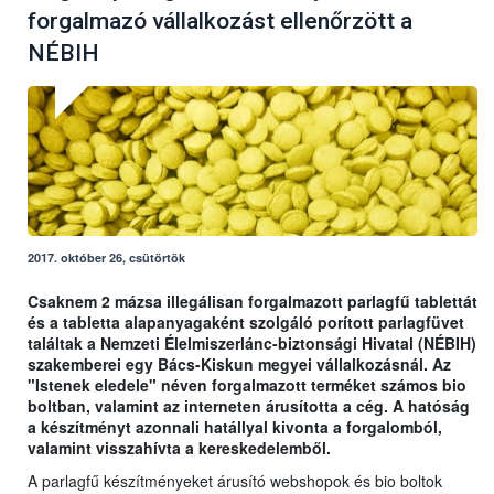
forgalmazó vállalkozást ellenőrzött a
NÉBIH
2017. október 26, csütörtök
Csaknem 2 mázsa illegálisan forgalmazott parlagfű tablettát
és a tabletta alapanyagaként szolgáló porított parlagfüvet
találtak a Nemzeti Élelmiszerlánc-biztonsági Hivatal (NÉBIH)
szakemberei egy Bács-Kiskun megyei vállalkozásnál. Az
"Istenek eledele" néven forgalmazott terméket számos bio
boltban, valamint az interneten árusította a cég. A hatóság
a készítményt azonnali hatállyal kivonta a forgalomból,
valamint visszahívta a kereskedelemből.
A parlagfű készítményeket árusító webshopok és bio boltok