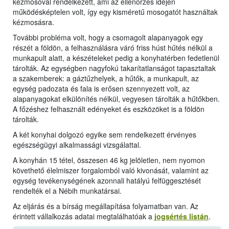
kézmosóval rendelkezett, ami az ellenőrzés idején
működésképtelen volt, így egy kisméretű mosogatót használtak
kézmosásra.
További probléma volt, hogy a csomagolt alapanyagok egy
részét a földön, a felhasználásra váró friss húst hűtés nélkül a
munkapult alatt, a készételeket pedig a konyhatérben fedetlenül
tárolták. Az egységben nagyfokú takarítatlanságot tapasztaltak
a szakemberek: a gáztűzhelyek, a hűtők, a munkapult, az
egység padozata és fala is erősen szennyezett volt, az
alapanyagokat elkülönítés nélkül, vegyesen tárolták a hűtőkben.
A főzéshez felhasznált edényeket és eszközöket is a földön
tárolták.
A két konyhai dolgozó egyike sem rendelkezett érvényes
egészségügyi alkalmassági vizsgálattal.
A konyhán 15 tétel, összesen 46 kg jelöletlen, nem nyomon
követhető élelmiszer forgalomból való kivonását, valamint az
egység tevékenységének azonnali hatályú felfüggesztését
rendelték el a Nébih munkatársai.
Az eljárás és a bírság megállapítása folyamatban van. Az
érintett vállalkozás adatai megtalálhatóak a
jogsértés listán
.