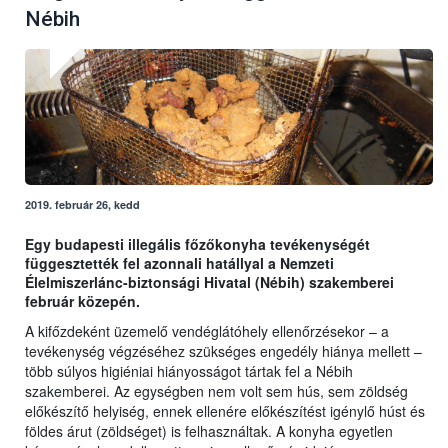
Nébih
2019. február 26, kedd
Egy budapesti illegális főzőkonyha tevékenységét
függesztették fel azonnali hatállyal a Nemzeti
Élelmiszerlánc-biztonsági Hivatal (Nébih) szakemberei
február közepén.
A kifőzdeként üzemelő vendéglátóhely ellenőrzésekor – a
tevékenység végzéséhez szükséges engedély hiánya mellett –
több súlyos higiéniai hiányosságot tártak fel a Nébih
szakemberei. Az egységben nem volt sem hús, sem zöldség
előkészítő helyiség, ennek ellenére előkészítést igénylő húst és
földes árut (zöldséget) is felhasználtak. A konyha egyetlen