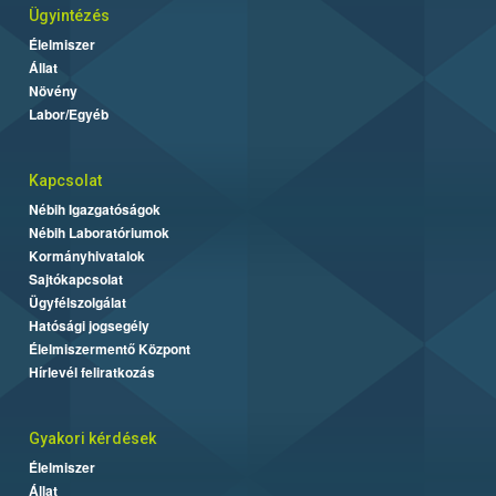
Ügyintézés
Élelmiszer
Állat
Növény
Labor/Egyéb
Kapcsolat
Nébih Igazgatóságok
Nébih Laboratóriumok
Kormányhivatalok
Sajtókapcsolat
Ügyfélszolgálat
Hatósági jogsegély
Élelmiszermentő Központ
Hírlevél feliratkozás
Gyakori kérdések
Élelmiszer
Állat