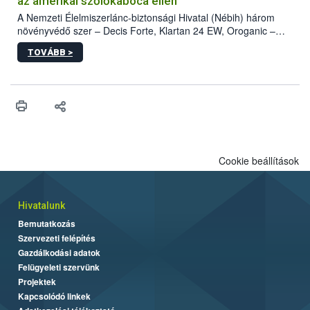
az amerikai szőlőkabóca ellen
A Nemzeti Élelmiszerlánc-biztonsági Hivatal (Nébih) három
növényvédő szer – Decis Forte, Klartan 24 EW, Oroganic –
engedélyokiratát módosította, így azok a szüretet követően,
TOVÁBB >
egészen a vesszőérettség (BBCH 91) stádiumáig
felhasználhatóak a szőlőben. A kiterjesztések célja, hogy a korai
érésű szőlőkben is legyen lehetőség a károsító elleni további
védekezésre. Az Oroganic készítmény kis kiszerelésben kiskerti
felhasználók számára is elérhető és ökológiai termesztésben is
engedélyezett.
Cookie beállítások
Hivatalunk
Bemutatkozás
Szervezeti felépítés
Gazdálkodási adatok
Felügyeleti szervünk
Projektek
Kapcsolódó linkek