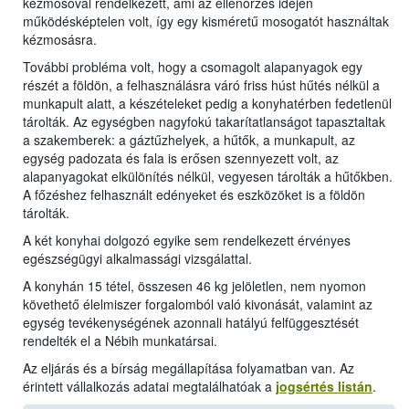
kézmosóval rendelkezett, ami az ellenőrzés idején
működésképtelen volt, így egy kisméretű mosogatót használtak
kézmosásra.
További probléma volt, hogy a csomagolt alapanyagok egy
részét a földön, a felhasználásra váró friss húst hűtés nélkül a
munkapult alatt, a készételeket pedig a konyhatérben fedetlenül
tárolták. Az egységben nagyfokú takarítatlanságot tapasztaltak
a szakemberek: a gáztűzhelyek, a hűtők, a munkapult, az
egység padozata és fala is erősen szennyezett volt, az
alapanyagokat elkülönítés nélkül, vegyesen tárolták a hűtőkben.
A főzéshez felhasznált edényeket és eszközöket is a földön
tárolták.
A két konyhai dolgozó egyike sem rendelkezett érvényes
egészségügyi alkalmassági vizsgálattal.
A konyhán 15 tétel, összesen 46 kg jelöletlen, nem nyomon
követhető élelmiszer forgalomból való kivonását, valamint az
egység tevékenységének azonnali hatályú felfüggesztését
rendelték el a Nébih munkatársai.
Az eljárás és a bírság megállapítása folyamatban van. Az
érintett vállalkozás adatai megtalálhatóak a
jogsértés listán
.