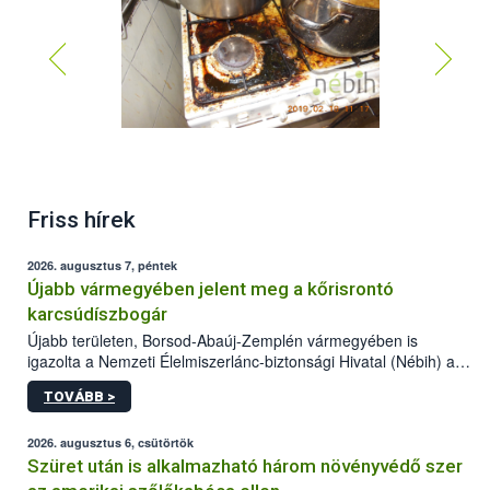
Friss hírek
2026. augusztus 7, péntek
Újabb vármegyében jelent meg a kőrisrontó
karcsúdíszbogár
Újabb területen, Borsod-Abaúj-Zemplén vármegyében is
igazolta a Nemzeti Élelmiszerlánc-biztonsági Hivatal (Nébih) a
kőrisrontó karcsúdíszbogár (Agrilus planipennis) jelenlétét. A
TOVÁBB >
kártevőt nem csak színcsapdában találták meg, de már fertőzött
fában is azonosították. A növényvédelmi szakemberek folytatják
az intenzív felderítést, emellett az intézkedéseket a szlovák
2026. augusztus 6, csütörtök
hatósággal is összehangolják a terjedés megállítása érdekében.
Szüret után is alkalmazható három növényvédő szer