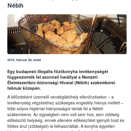
Nébih
2019. február 26, kedd
Egy budapesti illegális főzőkonyha tevékenységét
függesztették fel azonnali hatállyal a Nemzeti
Élelmiszerlánc-biztonsági Hivatal (Nébih) szakemberei
február közepén.
A kifőzdeként üzemelő vendéglátóhely ellenőrzésekor – a
tevékenység végzéséhez szükséges engedély hiánya mellett –
több súlyos higiéniai hiányosságot tártak fel a Nébih
szakemberei. Az egységben nem volt sem hús, sem zöldség
előkészítő helyiség, ennek ellenére előkészítést igénylő húst és
földes árut (zöldséget) is felhasználtak. A konyha egyetlen