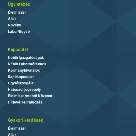
Ügyintézés
Élelmiszer
Állat
Növény
Labor/Egyéb
Kapcsolat
Nébih Igazgatóságok
Nébih Laboratóriumok
Kormányhivatalok
Sajtókapcsolat
Ügyfélszolgálat
Hatósági jogsegély
Élelmiszermentő Központ
Hírlevél feliratkozás
Gyakori kérdések
Élelmiszer
Állat