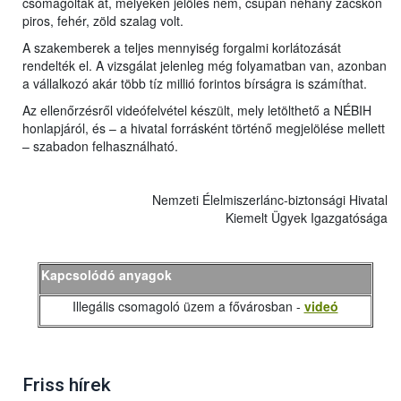
csomagolták át, melyeken jelölés nem, csupán néhány zacskón
piros, fehér, zöld szalag volt.
A szakemberek a teljes mennyiség forgalmi korlátozását
rendelték el. A vizsgálat jelenleg még folyamatban van, azonban
a vállalkozó akár több tíz millió forintos bírságra is számíthat.
Az ellenőrzésről videófelvétel készült, mely letölthető a NÉBIH
honlapjáról, és – a hivatal forrásként történő megjelölése mellett
– szabadon felhasználható.
Nemzeti Élelmiszerlánc-biztonsági Hivatal
Kiemelt Ügyek Igazgatósága
Kapcsolódó anyagok
Illegális csomagoló üzem a fővárosban -
videó
Friss hírek