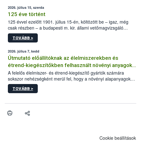
2026. július 15, szerda
125 éve történt
125 évvel ezelőtt 1901. július 15-én, költözött be – igaz, még
csak részben – a budapesti m. kir. állami vetőmagvizsgáló
állomás a Kis Rókus utca 15. szám alatti, Czigler Győző által
TOVÁBB >
tervezett új épületébe.
2026. július 7, kedd
Útmutató előállítóknak az élelmiszerekben és
étrend-kiegészítőkben felhasznált növényi anyagok,
növényi kivonatok élelmiszer-biztonsági
A felelős élelmiszer- és étrend-kiegészítő gyártók számára
sokszor nehézségként merül fel, hogy a növényi alapanyagok
kockázatértékeléséhez szükséges adatbázisokról
és kivonatok, melyek jelenleg uniós szinten nem szabályozottak,
TOVÁBB >
milyen tisztasági, minőségi és biztonsági paramétereknek
feleljenek meg. Mivel a termékért a gyártó a felelős, neki kell
minden adatot összevetve dönteni arról, hogy egy alapanyagot
végül felhasznál vagy nem a termékében. Ebben a döntési
folyamatban szeretnénk segítséget nyújtani a vállalkozásnak az
alábbi, adatbázisokat, útmutatókat, segédanyagokat tartalmazó
összefoglaló anyaggal.
Cookie beállítások