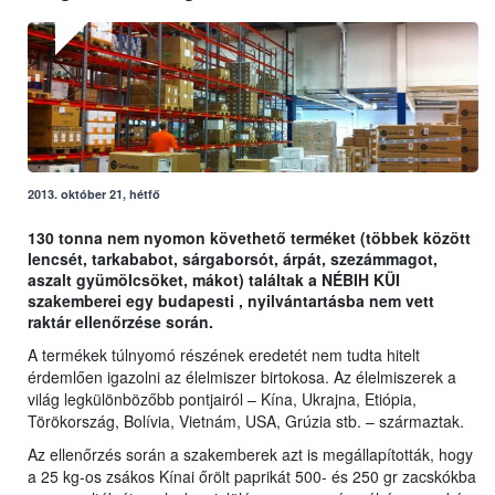
2013. október 21, hétfő
130 tonna nem nyomon követhető terméket (többek között
lencsét, tarkababot, sárgaborsót, árpát, szezámmagot,
aszalt gyümölcsöket, mákot) találtak a NÉBIH KÜI
szakemberei egy budapesti , nyilvántartásba nem vett
raktár ellenőrzése során.
A termékek túlnyomó részének eredetét nem tudta hitelt
érdemlően igazolni az élelmiszer birtokosa. Az élelmiszerek a
világ legkülönbözőbb pontjairól – Kína, Ukrajna, Etiópia,
Törökország, Bolívia, Vietnám, USA, Grúzia stb. – származtak.
Az ellenőrzés során a szakemberek azt is megállapították, hogy
a 25 kg-os zsákos Kínai őrölt paprikát 500- és 250 gr zacskókba