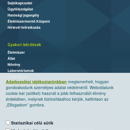
Sajtókapcsolat
Ügyfélszolgálat
Hatósági jogsegély
Élelmiszermentő Központ
Hírlevél feliratkozás
Gyakori kérdések
Élelmiszer
Állat
Növény
Laboratóriumok
Labor/Egyéb
Adatkezelési tájékoztatónkban
megismerheti, hogyan
gondoskodunk személyes adatai védelméről. Weboldalunk
cookie-kat (sütiket) használ a jobb felhasználói élmény
érdekében, melynek biztosításához kérjük, kattintson az
„Elfogadom” gombra.
Statisztikai célú sütik
Nemzeti Élelmiszerlánc-biztonsági Hivatal