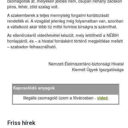
csomagolták át, melyeken jelölés nem, csupán néhány zacskón
piros, fehér, zöld szalag volt.
A szakemberek a teljes mennyiség forgalmi korlátozását
rendelték el. A vizsgálat jelenleg még folyamatban van, azonban
a vállalkozó akár több tíz millió forintos bírságra is számíthat.
Az ellenőrzésről videófelvétel készült, mely letölthető a NÉBIH
honlapjáról, és – a hivatal forrásként történő megjelölése mellett
– szabadon felhasználható.
Nemzeti Élelmiszerlánc-biztonsági Hivatal
Kiemelt Ügyek Igazgatósága
Kapcsolódó anyagok
Illegális csomagoló üzem a fővárosban -
videó
Friss hírek