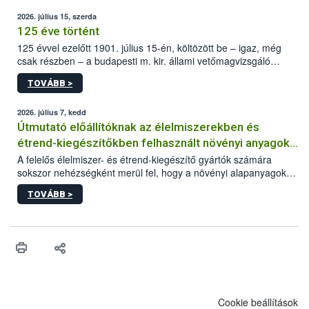
2026. július 15, szerda
125 éve történt
125 évvel ezelőtt 1901. július 15-én, költözött be – igaz, még
csak részben – a budapesti m. kir. állami vetőmagvizsgáló
állomás a Kis Rókus utca 15. szám alatti, Czigler Győző által
TOVÁBB >
tervezett új épületébe.
2026. július 7, kedd
Útmutató előállítóknak az élelmiszerekben és
étrend-kiegészítőkben felhasznált növényi anyagok,
növényi kivonatok élelmiszer-biztonsági
A felelős élelmiszer- és étrend-kiegészítő gyártók számára
sokszor nehézségként merül fel, hogy a növényi alapanyagok
kockázatértékeléséhez szükséges adatbázisokról
és kivonatok, melyek jelenleg uniós szinten nem szabályozottak,
TOVÁBB >
milyen tisztasági, minőségi és biztonsági paramétereknek
feleljenek meg. Mivel a termékért a gyártó a felelős, neki kell
minden adatot összevetve dönteni arról, hogy egy alapanyagot
végül felhasznál vagy nem a termékében. Ebben a döntési
folyamatban szeretnénk segítséget nyújtani a vállalkozásnak az
alábbi, adatbázisokat, útmutatókat, segédanyagokat tartalmazó
összefoglaló anyaggal.
Cookie beállítások