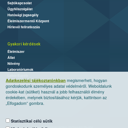
Sajtókapcsolat
Ügyfélszolgálat
Hatósági jogsegély
Élelmiszermentő Központ
Hírlevél feliratkozás
Gyakori kérdések
Élelmiszer
Állat
Növény
Laboratóriumok
Labor/Egyéb
Adatkezelési tájékoztatónkban
megismerheti, hogyan
gondoskodunk személyes adatai védelméről. Weboldalunk
cookie-kat (sütiket) használ a jobb felhasználói élmény
érdekében, melynek biztosításához kérjük, kattintson az
„Elfogadom” gombra.
Statisztikai célú sütik
Nemzeti Élelmiszerlánc-biztonsági Hivatal