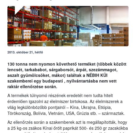
2013. október 21, hétfő
130 tonna nem nyomon követhető terméket (többek között
lencsét, tarkababot, sárgaborsót, árpát, szezámmagot,
aszalt gyümölcsöket, mákot) találtak a NÉBIH KÜI
szakemberei egy budapesti , nyilvántartásba nem vett
raktár ellenőrzése során.
A termékek túlnyomó részének eredetét nem tudta hitelt
érdemlően igazolni az élelmiszer birtokosa. Az élelmiszerek a
világ legkülönbözőbb pontjairól – Kína, Ukrajna, Etiópia,
Törökország, Bolívia, Vietnám, USA, Grúzia stb. – származtak.
Az ellenőrzés során a szakemberek azt is megállapították, hogy
a 25 kg-os zsákos Kínai őrölt paprikát 500- és 250 gr zacskókba