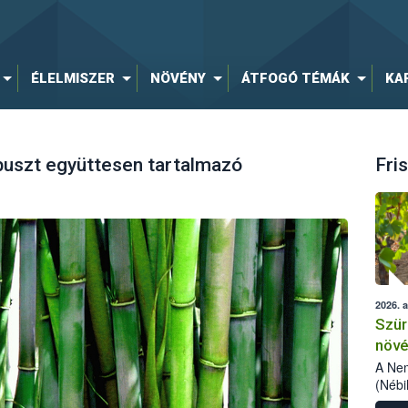
ÉLELMISZER
NÖVÉNY
ÁTFOGÓ TÉMÁK
KA
buszt együttesen tartalmazó
Fris
2026. 
Szür
növé
szől
A Nem
(Nébi
Klart