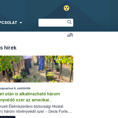
PCSOLAT
s hírek
augusztus 6, csütörtök
et után is alkalmazható három
nyvédő szer az amerikai
őkabóca ellen
zeti Élelmiszerlánc-biztonsági Hivatal
h) három növényvédő szer – Decis Forte,
an 24 EW, Oroganic – engedélyokiratát