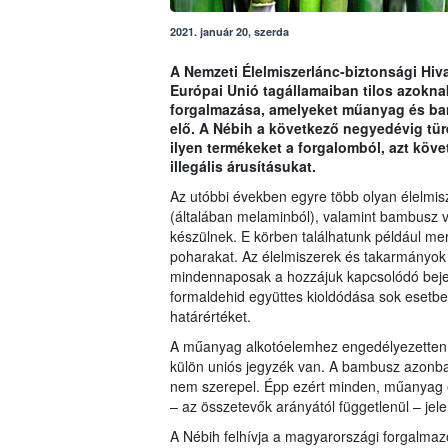
2021. január 20, szerda
A Nemzeti Élelmiszerlánc-biztonsági Hiva
Európai Unió tagállamaiban tilos azokna
forgalmazása, amelyeket műanyag és bam
elő. A Nébih a következő negyedévig türe
ilyen termékeket a forgalomból, azt köv
illegális árusításukat.
Az utóbbi években egyre több olyan élelmis
(általában melaminból), valamint bambusz
készülnek. E körben találhatunk például me
poharakat. Az élelmiszerek és takarmányok
mindennaposak a hozzájuk kapcsolódó bejel
formaldehid együttes kioldódása sok esetbe
határértéket.
A műanyag alkotóelemhez engedélyezetten 
külön uniós jegyzék van. A bambusz azonba
nem szerepel. Épp ezért minden, műanyag és
– az összetevők arányától függetlenül – jele
A Nébih felhívja a magyarországi forgalmaz