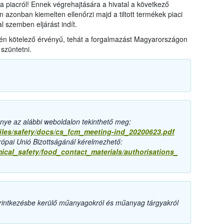
 a piacról! Ennek végrehajtására a hivatal a következő
n azonban kiemelten ellenőrzi majd a tiltott termékek piaci
l szemben eljárást indít.
etén kötelező érvényű, tehát a forgalmazást Magyarországon
szüntetni.
nye az alábbi weboldalon tekinthető meg:
/files/safety/docs/cs_fcm_meeting-ind_20200623.pdf
pai Unió Bizottságánál kérelmezhető:
mical_safety/food_contact_materials/authorisations_
érintkezésbe kerülő műanyagokról és műanyag tárgyakról