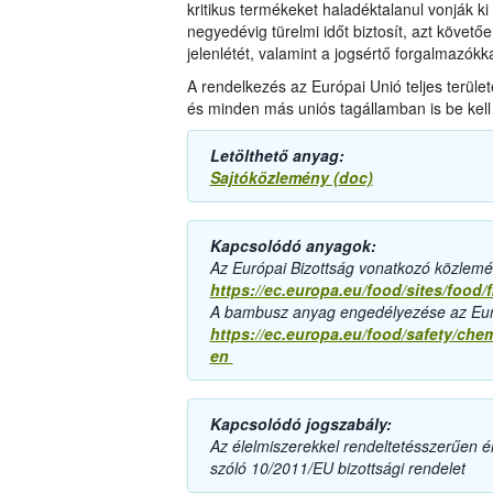
kritikus termékeket haladéktalanul vonják ki
negyedévig türelmi időt biztosít, azt követőe
jelenlétét, valamint a jogsértő forgalmazókka
A rendelkezés az Európai Unió teljes terül
és minden más uniós tagállamban is be kell 
Letölthető anyag:
Sajtóközlemény (doc)
Kapcsolódó anyagok:
Az Európai Bizottság vonatkozó közlemé
https://ec.europa.eu/food/sites/food
A bambusz anyag engedélyezése az Euró
https://ec.europa.eu/food/safety/che
en
Kapcsolódó jogszabály:
Az élelmiszerekkel rendeltetésszerűen 
szóló 10/2011/EU bizottsági rendelet