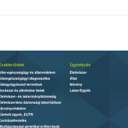
Szakterületek
Ügyintézés
Állat-egészségügy és állatvédelem
Élelmiszer
Állategészségügyi diagnosztika
Állat
Állatgyógyászati termékek
Növény
Borászat és alkoholos italok
Labor/Egyéb
Élelmiszer- és takarmánybiztonság
Élelmiszerlánc-biztonsági laborhálózat
Járványvédelem
Kiemelt ügyek, EUTR
Kockázatkezelés
Mezőgazdasági genetikai erőforrások