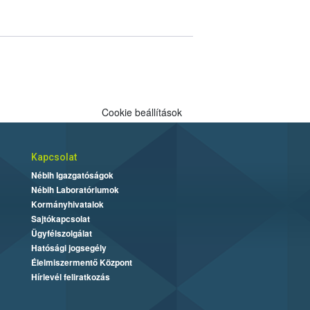
Cookie beállítások
Kapcsolat
Nébih Igazgatóságok
Nébih Laboratóriumok
Kormányhivatalok
Sajtókapcsolat
Ügyfélszolgálat
Hatósági jogsegély
Élelmiszermentő Központ
Hírlevél feliratkozás