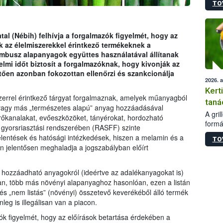
TO
módos
egész
felha
célja
tal (Nébih) felhívja a forgalmazók figyelmét, hogy az
lehet
k az élelmiszerekkel érintkező termékeknek a
Az Or
busz alapanyagok együttes használatával állítanak
felha
lmi időt biztosít a forgalmazóknak, hogy kivonják az
terme
etően azonban fokozottan ellenőrzi és szankcionálja
2026. 
Kert
zerrel érintkező tárgyat forgalmaznak, amelyek műanyagból
taná
 vagy más „természetes alapú” anyag hozzáadásával
A gri
rőkanalakat, evőeszközöket, tányérokat, hordozható
formá
 gyorsriasztási rendszerében (RASFF) szinte
romlá
entések és hatósági intézkedések, hiszen a melamin és a
TO
szapo
n jelentősen meghaladja a jogszabályban előírt
sütög
techni
alapa
hozzáadható anyagokról (ideértve az adalékanyagokat is)
higié
n, több más növényi alapanyaghoz hasonlóan, ezen a listán
hőkez
 „nem listás” (növényi) összetevő keverékéből álló termék
tárol
nleg is illegálisan van a piacon.
Hivat
ók figyelmét, hogy az előírások betartása érdekében a
a biz