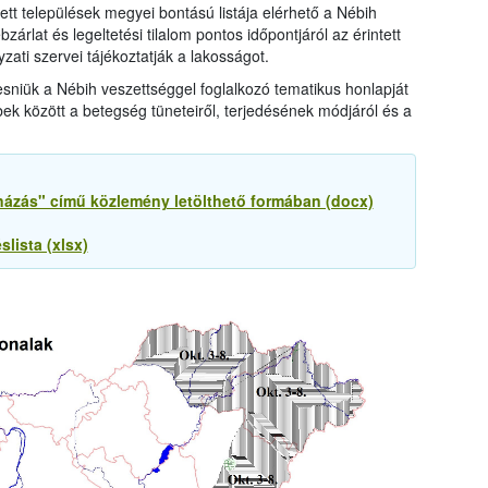
tett települések megyei bontású listája elérhető a Nébih
árlat és legeltetési tilalom pontos időpontjáról az érintett
ati szervei tájékoztatják a lakosságot.
sniük a Nébih veszettséggel foglalkozó tematikus honlapját
bek között a betegség tüneteiről, terjedésének módjáról és a
názás" című közlemény letölthető formában (docx)
slista (xlsx)