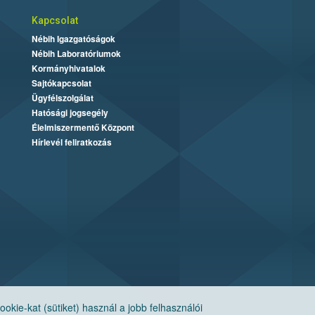
Kapcsolat
Nébih Igazgatóságok
Nébih Laboratóriumok
Kormányhivatalok
Sajtókapcsolat
Ügyfélszolgálat
Hatósági jogsegély
Élelmiszermentő Központ
Hírlevél feliratkozás
ie-kat (sütiket) használ a jobb felhasználói