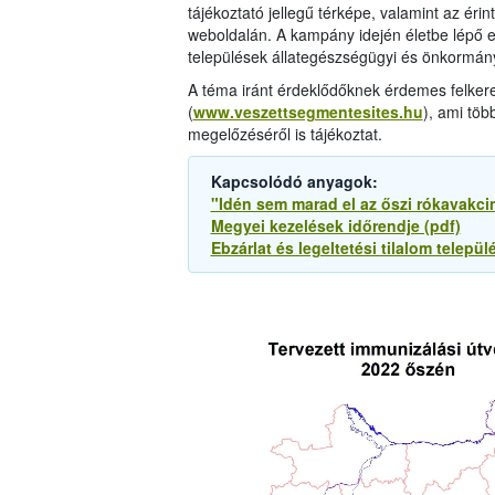
tájékoztató jellegű térképe, valamint az érin
weboldalán. A kampány idején életbe lépő ebz
települések állategészségügyi és önkormányz
A téma iránt érdeklődőknek érdemes felkere
(
www.veszettsegmentesites.hu
), ami töb
megelőzéséről is tájékoztat.
Kapcsolódó anyagok:
"Idén sem marad el az őszi rókavakci
Megyei kezelések időrendje (pdf)
Ebzárlat és legeltetési tilalom települé