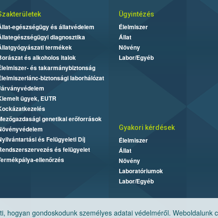
Szakterületek
Ügyintézés
Állat-egészségügy és állatvédelem
Élelmiszer
Állategészségügyi diagnosztika
Állat
Állatgyógyászati termékek
Növény
Borászat és alkoholos italok
Labor/Egyéb
Élelmiszer- és takarmánybiztonság
Élelmiszerlánc-biztonsági laborhálózat
Járványvédelem
Kiemelt ügyek, EUTR
Kockázatkezelés
Mezőgazdasági genetikai erőforrások
Gyakori kérdések
Növényvédelem
Nyilvántartási és Felügyeleti Díj
Élelmiszer
Rendszerszervezés és felügyelet
Állat
Termékpálya-ellenőrzés
Növény
Laboratóriumok
Labor/Egyéb
, hogyan gondoskodunk személyes adatai védelméről. Weboldalunk cook