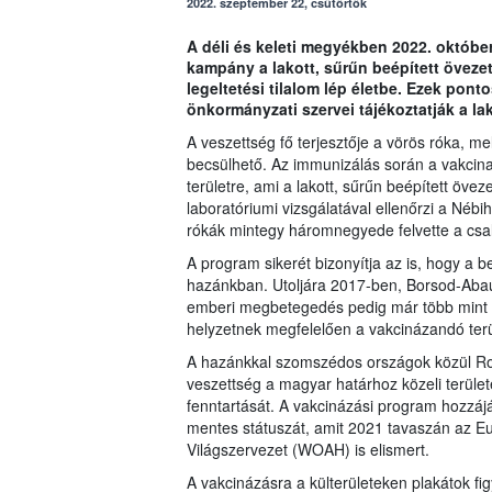
2022. szeptember 22, csütörtök
A déli és keleti megyékben 2022. októbe
kampány a lakott, sűrűn beépített övezet
legeltetési tilalom lép életbe. Ezek pont
önkormányzati szervei tájékoztatják a la
A veszettség fő terjesztője a vörös róka, 
becsülhető. Az immunizálás során a vakcina t
területre, ami a lakott, sűrűn beépített öve
laboratóriumi vizsgálatával ellenőrzi a Nébih
rókák mintegy háromnegyede felvette a csal
A program sikerét bizonyítja az is, hogy a 
hazánkban. Utoljára 2017-ben, Borsod-Aba
emberi megbetegedés pedig már több mint h
helyzetnek megfelelően a vakcinázandó terül
A hazánkkal szomszédos országok közül R
veszettség a magyar határhoz közeli terület
fenntartását. A vakcinázási program hozzáj
mentes státuszát, amit 2021 tavaszán az Eu
Világszervezet (WOAH) is elismert.
A vakcinázásra a külterületeken plakátok fi