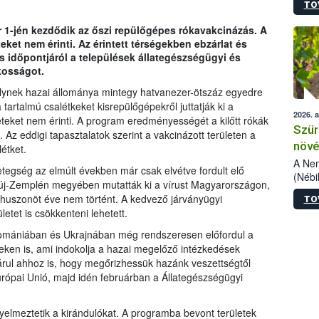
TO
kőris
jelen
r 1-jén kezdődik az őszi repülőgépes rókavakcinázás. A
talál
eket nem érinti. Az érintett térségekben ebzárlat és
azono
os időpontjáról a települések állategészségügyi és
folyta
kosságot.
intéz
össze
melynek hazai állománya mintegy hatvanezer-ötszáz egyedre
érdek
artalmú csalétkeket kisrepülőgépekről juttatják ki a
2026. 
zeteket nem érinti. A program eredményességét a kilőtt rókák
Szür
. Az eddigi tapasztalatok szerint a vakcinázott területen a
növé
étket.
szől
A Nem
betegség az elmúlt években már csak elvétve fordult elő
(Nébi
új-Zemplén megyében mutatták ki a vírust Magyarországon,
Klart
uszonöt éve nem történt. A kedvező járványügyi
TO
módos
etet is csökkenteni lehetett.
egész
felha
omániában és Ukrajnában még rendszeresen előfordul a
célja
eken is, ami indokolja a hazai megelőző intézkedések
lehet
árul ahhoz is, hogy megőrizhessük hazánk veszettségtől
Az Or
rópai Unió, majd idén februárban a Állategészségügyi
felha
terme
gyelmeztetik a kirándulókat. A programba bevont területek