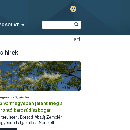
PCSOLAT
s hírek
augusztus 7, péntek
b vármegyében jelent meg a
srontó karcsúdíszbogár
 területen, Borsod-Abaúj-Zemplén
gyében is igazolta a Nemzeti
iszerlánc-biztonsági Hivatal (Nébih) a