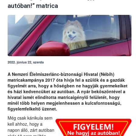
autóban!” matrica
2022. június 22, szerda
A Nemzeti Élelmiszerlánc-biztonsági Hivatal (Nébih)
matricakampánya 2017 óta hívja fel a szülők és a gazdák
figyelmét arra, hogy a hőségben ne hagyják gyermekeiket
és házi kedvencüket az autóban. A nyár beköszöntével a
hivatal ismét elindította matricaigénylő felületét, hogy
minél több helyen megjelenhessen a kulcsfontosságú,
figyelemfelkeltő üzenet.
Még csak kánikula sem
kell ahhoz, hogy a
napon álló, zárt autóban