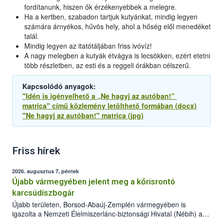
fordítanunk, hiszen ők érzékenyebbek a melegre.
Ha a kertben, szabadon tartjuk kutyánkat, mindig legyen
számára árnyékos, hűvös hely, ahol a hőség elől menedéket
talál.
Mindig legyen az itatótáljában friss ivóvíz!
A nagy melegben a kutyák étvágya is lecsökken, ezért etetni
több részletben, az esti és a reggeli órákban célszerű.
Kapcsolódó anyagok:
"Idén is igényelhető a „Ne hagyj az autóban!”
matrica" című közlemény letölthető formában (docx)
"Ne hagyj az autóban!" matrica (jpg)
Friss hírek
2026. augusztus 7, péntek
Újabb vármegyében jelent meg a kőrisrontó
karcsúdíszbogár
Újabb területen, Borsod-Abaúj-Zemplén vármegyében is
igazolta a Nemzeti Élelmiszerlánc-biztonsági Hivatal (Nébih) a