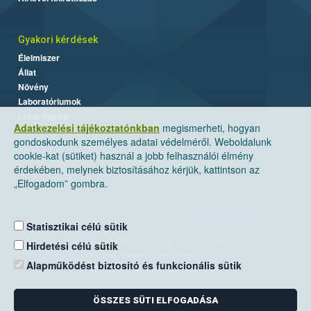
Gyakori kérdések
Élelmiszer
Állat
Növény
Laboratóriumok
Labor/Egyéb
Adatkezelési tájékoztatónkban
megismerheti, hogyan
gondoskodunk személyes adatai védelméről. Weboldalunk
cookie-kat (sütiket) használ a jobb felhasználói élmény
érdekében, melynek biztosításához kérjük, kattintson az
„Elfogadom” gombra.
Statisztikai célú sütik
Nemzeti Élelmiszerlánc-biztonsági Hivatal
Hirdetési célú sütik
Cím: 1024 Budapest, Keleti Károly utca. 24.
Alapműködést biztosító és funkcionális sütik
Levelezési cím: 1525 Budapest. Pf. 30.
ÖSSZES SÜTI ELFOGADÁSA
E-mail:
ugyfelszolgalat@nebih.gov.hu