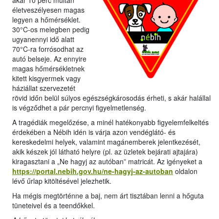
akár 10 perc múltán
életveszélyesen magas
legyen a hőmérséklet.
30°C-os melegben pedig
ugyanennyi idő alatt
70°C-ra forrósodhat az
autó belseje. Az ennyire
magas hőmérsékletnek
kitett kisgyermek vagy
háziállat szervezetét
rövid időn belül súlyos egészségkárosodás érheti, s akár halállal
is végződhet a pár percnyi figyelmetlenség.
A tragédiák megelőzése, a minél hatékonyabb figyelemfelkeltés
érdekében a Nébih idén is várja azon vendéglátó- és
kereskedelmi helyek, valamint magánemberek jelentkezését,
akik készek jól látható helyre (pl. az üzletek bejárati ajtajára)
kiragasztani a „Ne hagyj az autóban” matricát. Az igényeket a
https://portal.nebih.gov.hu/ne-hagyj-az-autoban
oldalon
lévő űrlap kitöltésével jelezhetik.
Ha mégis megtörténne a baj, nem árt tisztában lenni a hőguta
tüneteivel és a teendőkkel.