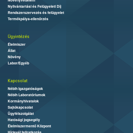
Nyilvántartási és Felügyeleti Díj
Rendszerszervezés és felügyelet
Termékpálya-ellenőrzés
Ügyintézés
Élelmiszer
Állat
Növény
Labor/Egyéb
Kapcsolat
Nébih Igazgatóságok
Nébih Laboratóriumok
Kormányhivatalok
Sajtókapcsolat
Ügyfélszolgálat
Hatósági jogsegély
Élelmiszermentő Központ
Hírlevél feliratkozás