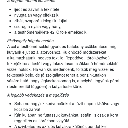
A hőguta tünetei kutyáknál
ijedt és zavart a tekintete,
nyugtalan vagy elfekszik,
zihál, szaporán lélegzik, fújtat,
csorog a nyála vagy hány,
a testhőmérséklete 42°C fölé emelkedik.
Elsősegély hőguta esetén
A cél a testhőmérséklet gyors és hatékony csökkentése, míg
kutyánk eljut az állatorvoshoz. Különböző módszereket
alkalmazhatunk: nedves textillel (lepedővel, törölközővel)
tekerjük be a testét vagy fokozatosan csökkenő hőmérsékletű
vízzel hűtsük. Ha van kis medencénk, töltsük meg vízzel és
fektessük bele, de jó szolgálatot tehet a benzinkutakon
vásárolható, nagy jégkockacsomag is, amelyből tegyünk párat
(testmérettől függően) a kutya teste köré.
A legjobb védekezés a megelőzés
Soha ne hagyjuk kedvencünket a tűző napon kikötve vagy
kocsiba zárva!
Kánikulában ne futtassuk kutyánkat, sétálni is csak a kora
reggeli és esti órákban vigyük!
A szívbeteg és az idős kutyákra különös gondot kell