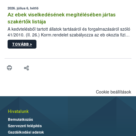
2026. július 6, hétfő
Az ebek viselkedésének megítélésében jártas
szakértők listája
A kedvtelésből tartott állatok tartásáról és forgalmazásáról szóló
41/2010. (II. 26.) Korm.rendelet szabályozza az eb okozta fizikai
sérülés, illetve ennek veszélye keletkezésekor felmerülő
TOVÁBB >
hatósági feladatokat, valamint a veszélyes eb tartását és annak
engedélyezését. Ezen eljárások során szükség esetén be kell
vonni az ebek viselkedésének megítélésében jártas szakértőt.
Cookie beállítások
Hivatalunk
Bemutatkozás
Szervezeti felépítés
Gazdálkodási adatok