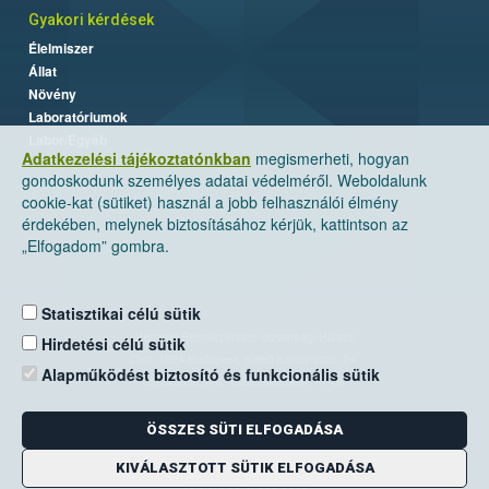
Gyakori kérdések
Élelmiszer
Állat
Növény
Laboratóriumok
Labor/Egyéb
Adatkezelési tájékoztatónkban
megismerheti, hogyan
gondoskodunk személyes adatai védelméről. Weboldalunk
cookie-kat (sütiket) használ a jobb felhasználói élmény
érdekében, melynek biztosításához kérjük, kattintson az
„Elfogadom” gombra.
Statisztikai célú sütik
Nemzeti Élelmiszerlánc-biztonsági Hivatal
Hirdetési célú sütik
Cím: 1024 Budapest, Keleti Károly utca. 24.
Alapműködést biztosító és funkcionális sütik
Levelezési cím: 1525 Budapest. Pf. 30.
ÖSSZES SÜTI ELFOGADÁSA
E-mail:
ugyfelszolgalat@nebih.gov.hu
Zöld szám: 06-80/263-244
KIVÁLASZTOTT SÜTIK ELFOGADÁSA
Telefon: 06-1/ 336-9000