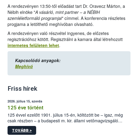
A rendezvényen 13:50-től előadást tart Dr. Oravecz Márton, a
Nébih elnöke "
A vásárló, mint partner – a NÉBIH
szemléletformáló programjai
" címmel. A konferencia részletes
progjama a letölthető meghívóban olvasható.
A rendezvényen való részvétel ingyenes, de előzetes
regisztrációhoz kötött. Regisztrálni a kamara által létrehozott
internetes felületen lehet
.
Kapcsolódó anyagok:
Meghívó
Friss hírek
2026. július 15, szerda
125 éve történt
125 évvel ezelőtt 1901. július 15-én, költözött be – igaz, még
csak részben – a budapesti m. kir. állami vetőmagvizsgáló
állomás a Kis Rókus utca 15. szám alatti, Czigler Győző által
TOVÁBB >
tervezett új épületébe.