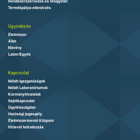
Rendszerszervezés és felügyelet
Termékpálya-ellenőrzés
Ügyintézés
Élelmiszer
Állat
Növény
Labor/Egyéb
Kapcsolat
Nébih Igazgatóságok
Nébih Laboratóriumok
Kormányhivatalok
Sajtókapcsolat
Ügyfélszolgálat
Hatósági jogsegély
Élelmiszermentő Központ
Hírlevél feliratkozás