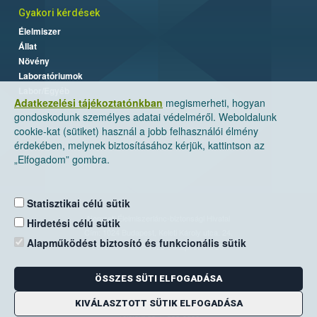
Gyakori kérdések
Élelmiszer
Állat
Növény
Laboratóriumok
Labor/Egyéb
Adatkezelési tájékoztatónkban
megismerheti, hogyan
gondoskodunk személyes adatai védelméről. Weboldalunk
cookie-kat (sütiket) használ a jobb felhasználói élmény
érdekében, melynek biztosításához kérjük, kattintson az
„Elfogadom” gombra.
Statisztikai célú sütik
Nemzeti Élelmiszerlánc-biztonsági Hivatal
Hirdetési célú sütik
Cím: 1024 Budapest, Keleti Károly utca. 24.
Alapműködést biztosító és funkcionális sütik
Levelezési cím: 1525 Budapest. Pf. 30.
ÖSSZES SÜTI ELFOGADÁSA
E-mail:
ugyfelszolgalat@nebih.gov.hu
Zöld szám: 06-80/263-244
KIVÁLASZTOTT SÜTIK ELFOGADÁSA
Telefon: 06-1/ 336-9000