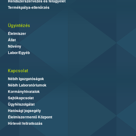
Rendszerszervezés és felügyelet
Termékpálya-ellenőrzés
Ügyintézés
Élelmiszer
Állat
Növény
Labor/Egyéb
Kapcsolat
Nébih Igazgatóságok
Nébih Laboratóriumok
Kormányhivatalok
Sajtókapcsolat
Ügyfélszolgálat
Hatósági jogsegély
Élelmiszermentő Központ
Hírlevél feliratkozás