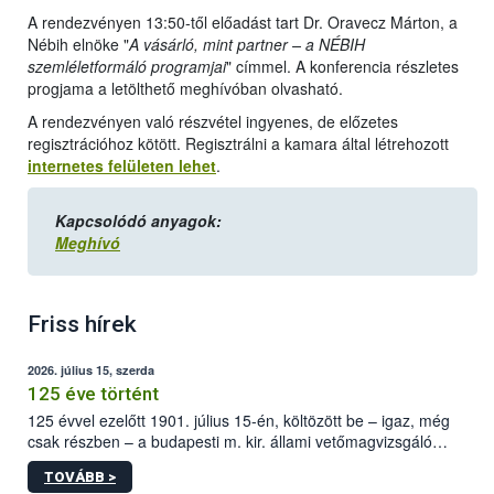
A rendezvényen 13:50-től előadást tart Dr. Oravecz Márton, a
Nébih elnöke "
A vásárló, mint partner – a NÉBIH
szemléletformáló programjai
" címmel. A konferencia részletes
progjama a letölthető meghívóban olvasható.
A rendezvényen való részvétel ingyenes, de előzetes
regisztrációhoz kötött. Regisztrálni a kamara által létrehozott
internetes felületen lehet
.
Kapcsolódó anyagok:
Meghívó
Friss hírek
2026. július 15, szerda
125 éve történt
125 évvel ezelőtt 1901. július 15-én, költözött be – igaz, még
csak részben – a budapesti m. kir. állami vetőmagvizsgáló
állomás a Kis Rókus utca 15. szám alatti, Czigler Győző által
TOVÁBB >
tervezett új épületébe.