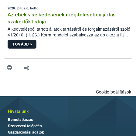
2026. július 6, hétfő
Az ebek viselkedésének megítélésében jártas
szakértők listája
A kedvtelésből tartott állatok tartásáról és forgalmazásáról szóló
41/2010. (II. 26.) Korm.rendelet szabályozza az eb okozta fizikai
sérülés, illetve ennek veszélye keletkezésekor felmerülő
TOVÁBB >
hatósági feladatokat, valamint a veszélyes eb tartását és annak
engedélyezését. Ezen eljárások során szükség esetén be kell
vonni az ebek viselkedésének megítélésében jártas szakértőt.
Cookie beállítások
Hivatalunk
Bemutatkozás
Szervezeti felépítés
Gazdálkodási adatok