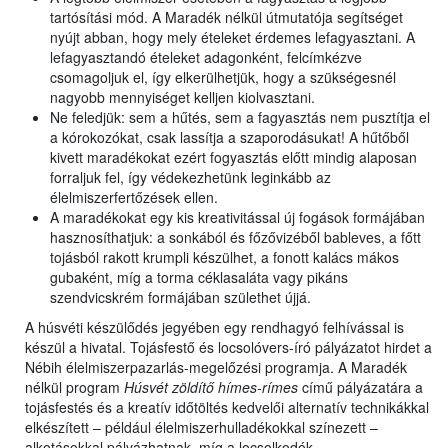
tartósítási mód. A Maradék nélkül útmutatója segítséget
nyújt abban, hogy mely ételeket érdemes lefagyasztani. A
lefagyasztandó ételeket adagonként, felcímkézve
csomagoljuk el, így elkerülhetjük, hogy a szükségesnél
nagyobb mennyiséget kelljen kiolvasztani.
Ne feledjük: sem a hűtés, sem a fagyasztás nem pusztítja el
a kórokozókat, csak lassítja a szaporodásukat! A hűtőből
kivett maradékokat ezért fogyasztás előtt mindig alaposan
forraljuk fel, így védekezhetünk leginkább az
élelmiszerfertőzések ellen.
A maradékokat egy kis kreativitással új fogások formájában
hasznosíthatjuk: a sonkából és főzővizéből bableves, a főtt
tojásból rakott krumpli készülhet, a fonott kalács mákos
gubaként, míg a torma céklasaláta vagy pikáns
szendvicskrém formájában születhet újjá.
A húsvéti készülődés jegyében egy rendhagyó felhívással is
készül a hivatal. Tojásfestő és locsolóvers-író pályázatot hirdet a
Nébih élelmiszerpazarlás-megelőzési programja. A Maradék
nélkül program
Húsvét zöldítő hímes-rímes
című pályázatára a
tojásfestés és a kreatív időtöltés kedvelői alternatív technikákkal
elkészített – például élelmiszerhulladékokkal színezett –
alkotásokkal pályázhatnak, míg a locsolkodók