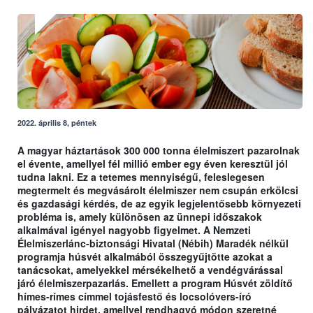
2022. április 8, péntek
A magyar háztartások 300 000 tonna élelmiszert pazarolnak
el évente, amellyel fél millió ember egy éven keresztül jól
tudna lakni. Ez a tetemes mennyiségű, feleslegesen
megtermelt és megvásárolt élelmiszer nem csupán erkölcsi
és gazdasági kérdés, de az egyik legjelentősebb környezeti
probléma is, amely különösen az ünnepi időszakok
alkalmával igényel nagyobb figyelmet. A Nemzeti
Élelmiszerlánc-biztonsági Hivatal (Nébih) Maradék nélkül
programja húsvét alkalmából összegyűjtötte azokat a
tanácsokat, amelyekkel mérsékelhető a vendégvárással
járó élelmiszerpazarlás. Emellett a program Húsvét zöldítő
hímes-rímes címmel tojásfestő és locsolóvers-író
pályázatot hirdet, amellyel rendhagyó módon szeretné