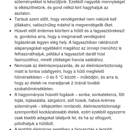
süteményekkel is készüljünk. Ezekből nagyobb mennyiséget
is elkészíthetünk, és gond nélkül kint hagyhatjuk az
asztalon.
Tartsuk szem előtt, hogy vendégeinket nem nekünk kell
jóllakatni, valószínűleg máshol is megvendégelik őket.
Húsvét előtt érdemes kiüríteni a hűtőt és a fagyasztórekeszt
is, gondolva arra, hogy a megmaradt vendégváró
fogásoknak legyen elég hely. A fagyasztóban raktározott
alapanyagokat egyébként magához az ünnepi menühöz is
felhasználhatjuk, például a fagyasztott darált húst
fasírozotthoz, mirelit zöldséget francia salátához.
Nemcsak az élelmiszerpazarlás, de az élelmiszerbiztonság
miatt is fontos odafigyelni, hogy a hűtő megfelelő
hőmérsékleten – 0 és 5 °C között – működjön, és arra is,
hogy az ételek ne maradjanak 2 óránál tovább
szobahőmérsékleten.
A hagyományos húsvéti fogások – sonka, sonkatekercs, főtt
tojás, tojássaláta, sárgatúró, sült húsok, habos-krémes
sütemények – kifejezetten romlandó, élelmiszerbiztonsági
szempontból kockázatosabb ételek, ezért ezekből egyszerre
csak kisebb adagokat tálaljunk fel, és ha az elfogyott,
pótolhatjuk a hűtőből.
A legtöbb élelmiszer esetében a fagyasztás a legjobb