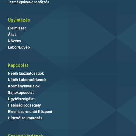
Termékpálya-ellenőrzés
Ügyintézés
Élelmiszer
Állat
Növény
Labor/Egyéb
Kapcsolat
Nébih Igazgatóságok
Nébih Laboratóriumok
Kormányhivatalok
Sajtókapcsolat
Ügyfélszolgálat
Hatósági jogsegély
Élelmiszermentő Központ
Hírlevél feliratkozás
Gyakori kérdések