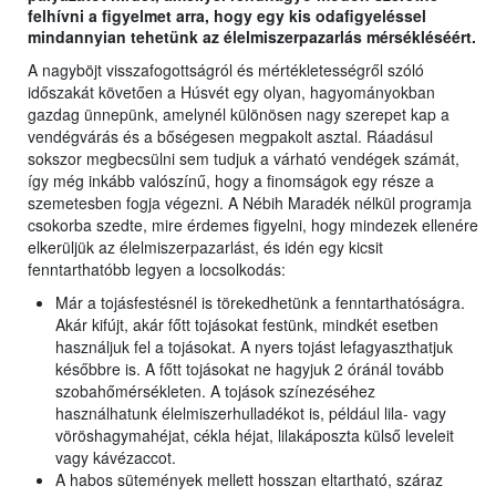
felhívni a figyelmet arra, hogy egy kis odafigyeléssel
mindannyian tehetünk az élelmiszerpazarlás mérsékléséért.
A nagyböjt visszafogottságról és mértékletességről szóló
időszakát követően a Húsvét egy olyan, hagyományokban
gazdag ünnepünk, amelynél különösen nagy szerepet kap a
vendégvárás és a bőségesen megpakolt asztal. Ráadásul
sokszor megbecsülni sem tudjuk a várható vendégek számát,
így még inkább valószínű, hogy a finomságok egy része a
szemetesben fogja végezni. A Nébih Maradék nélkül programja
csokorba szedte, mire érdemes figyelni, hogy mindezek ellenére
elkerüljük az élelmiszerpazarlást, és idén egy kicsit
fenntarthatóbb legyen a locsolkodás:
Már a tojásfestésnél is törekedhetünk a fenntarthatóságra.
Akár kifújt, akár főtt tojásokat festünk, mindkét esetben
használjuk fel a tojásokat. A nyers tojást lefagyaszthatjuk
későbbre is. A főtt tojásokat ne hagyjuk 2 óránál tovább
szobahőmérsékleten. A tojások színezéséhez
használhatunk élelmiszerhulladékot is, például lila- vagy
vöröshagymahéjat, cékla héjat, lilakáposzta külső leveleit
vagy kávézaccot.
A habos sütemények mellett hosszan eltartható, száraz