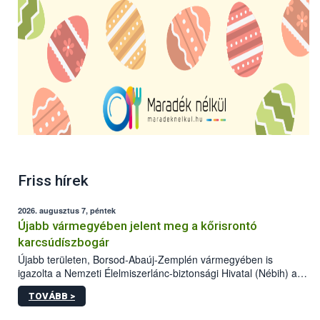
Friss hírek
2026. augusztus 7, péntek
Újabb vármegyében jelent meg a kőrisrontó
karcsúdíszbogár
Újabb területen, Borsod-Abaúj-Zemplén vármegyében is
igazolta a Nemzeti Élelmiszerlánc-biztonsági Hivatal (Nébih) a
kőrisrontó karcsúdíszbogár (Agrilus planipennis) jelenlétét. A
TOVÁBB >
kártevőt nem csak színcsapdában találták meg, de már fertőzött
fában is azonosították. A növényvédelmi szakemberek folytatják