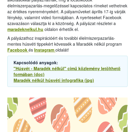
élelmiszerpazarlás-megelőzéssel kapcsolatos rímeket vethetnek
az értékes nyereményekért. A pályaműveket április 17-ig várják
fénykép, valamint videó formájában. A nyerteseket Facebook
szavazáson választja ki a közönség. A pályázat részletei a
maradeknelkul.hu
oldalon érhetők el.
A pályázathoz inspirációért és további élelmiszerpazarlás-
mentes húsvéti tippekért kövessék a Maradék nélkül program
Facebook
és
Instagram
oldalát!
Kapcsolódó anyagok:
"Húsvét - Maradék nélkül" című közlemény letölthető
formában (doc)
Maradék nélkül húsvéti infografika (jpg)