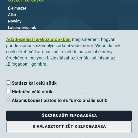
Élelmiszer
Állat
Növény
Laboratóriumok
Labor/Egyéb
Adatkezelési tájékoztatónkban
megismerheti, hogyan
gondoskodunk személyes adatai védelméről. Weboldalunk
cookie-kat (sütiket) használ a jobb felhasználói élmény
érdekében, melynek biztosításához kérjük, kattintson az
„Elfogadom” gombra.
Statisztikai célú sütik
Nemzeti Élelmiszerlánc-biztonsági Hivatal
Hirdetési célú sütik
Cím: 1024 Budapest, Keleti Károly utca. 24.
Alapműködést biztosító és funkcionális sütik
Levelezési cím: 1525 Budapest. Pf. 30.
ÖSSZES SÜTI ELFOGADÁSA
E-mail:
ugyfelszolgalat@nebih.gov.hu
Zöld szám: 06-80/263-244
KIVÁLASZTOTT SÜTIK ELFOGADÁSA
Telefon: 06-1/ 336-9000
Fax: 06-1/336-9479