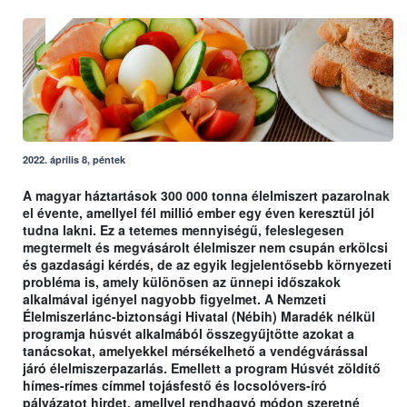
2022. április 8, péntek
A magyar háztartások 300 000 tonna élelmiszert pazarolnak
el évente, amellyel fél millió ember egy éven keresztül jól
tudna lakni. Ez a tetemes mennyiségű, feleslegesen
megtermelt és megvásárolt élelmiszer nem csupán erkölcsi
és gazdasági kérdés, de az egyik legjelentősebb környezeti
probléma is, amely különösen az ünnepi időszakok
alkalmával igényel nagyobb figyelmet. A Nemzeti
Élelmiszerlánc-biztonsági Hivatal (Nébih) Maradék nélkül
programja húsvét alkalmából összegyűjtötte azokat a
tanácsokat, amelyekkel mérsékelhető a vendégvárással
járó élelmiszerpazarlás. Emellett a program Húsvét zöldítő
hímes-rímes címmel tojásfestő és locsolóvers-író
pályázatot hirdet, amellyel rendhagyó módon szeretné