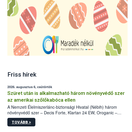
Friss hírek
2026. augusztus 6, csütörtök
Szüret után is alkalmazható három növényvédő szer
az amerikai szőlőkabóca ellen
A Nemzeti Élelmiszerlánc-biztonsági Hivatal (Nébih) három
növényvédő szer – Decis Forte, Klartan 24 EW, Oroganic –
engedélyokiratát módosította, így azok a szüretet követően,
TOVÁBB >
egészen a vesszőérettség (BBCH 91) stádiumáig
felhasználhatóak a szőlőben. A kiterjesztések célja, hogy a korai