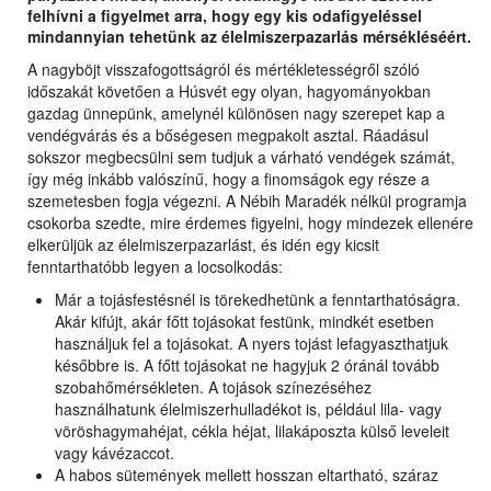
felhívni a figyelmet arra, hogy egy kis odafigyeléssel
mindannyian tehetünk az élelmiszerpazarlás mérsékléséért.
A nagyböjt visszafogottságról és mértékletességről szóló
időszakát követően a Húsvét egy olyan, hagyományokban
gazdag ünnepünk, amelynél különösen nagy szerepet kap a
vendégvárás és a bőségesen megpakolt asztal. Ráadásul
sokszor megbecsülni sem tudjuk a várható vendégek számát,
így még inkább valószínű, hogy a finomságok egy része a
szemetesben fogja végezni. A Nébih Maradék nélkül programja
csokorba szedte, mire érdemes figyelni, hogy mindezek ellenére
elkerüljük az élelmiszerpazarlást, és idén egy kicsit
fenntarthatóbb legyen a locsolkodás:
Már a tojásfestésnél is törekedhetünk a fenntarthatóságra.
Akár kifújt, akár főtt tojásokat festünk, mindkét esetben
használjuk fel a tojásokat. A nyers tojást lefagyaszthatjuk
későbbre is. A főtt tojásokat ne hagyjuk 2 óránál tovább
szobahőmérsékleten. A tojások színezéséhez
használhatunk élelmiszerhulladékot is, például lila- vagy
vöröshagymahéjat, cékla héjat, lilakáposzta külső leveleit
vagy kávézaccot.
A habos sütemények mellett hosszan eltartható, száraz