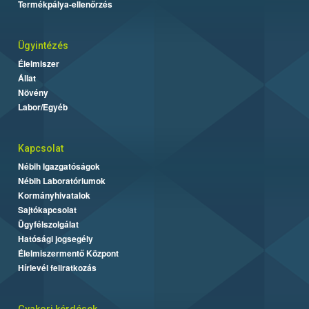
Termékpálya-ellenőrzés
Ügyintézés
Élelmiszer
Állat
Növény
Labor/Egyéb
Kapcsolat
Nébih Igazgatóságok
Nébih Laboratóriumok
Kormányhivatalok
Sajtókapcsolat
Ügyfélszolgálat
Hatósági jogsegély
Élelmiszermentő Központ
Hírlevél feliratkozás
Gyakori kérdések