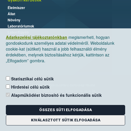
Élelmiszer
Állat
Növény
Laboratóriumok
Labor/Egyéb
Adatkezelési tájékoztatónkban
megismerheti, hogyan
gondoskodunk személyes adatai védelméről. Weboldalunk
cookie-kat (sütiket) használ a jobb felhasználói élmény
érdekében, melynek biztosításához kérjük, kattintson az
„Elfogadom” gombra.
Statisztikai célú sütik
Nemzeti Élelmiszerlánc-biztonsági Hivatal
Hirdetési célú sütik
Cím: 1024 Budapest, Keleti Károly utca. 24.
Alapműködést biztosító és funkcionális sütik
Levelezési cím: 1525 Budapest. Pf. 30.
ÖSSZES SÜTI ELFOGADÁSA
E-mail:
ugyfelszolgalat@nebih.gov.hu
Zöld szám: 06-80/263-244
KIVÁLASZTOTT SÜTIK ELFOGADÁSA
Telefon: 06-1/ 336-9000
Fax: 06-1/336-9479