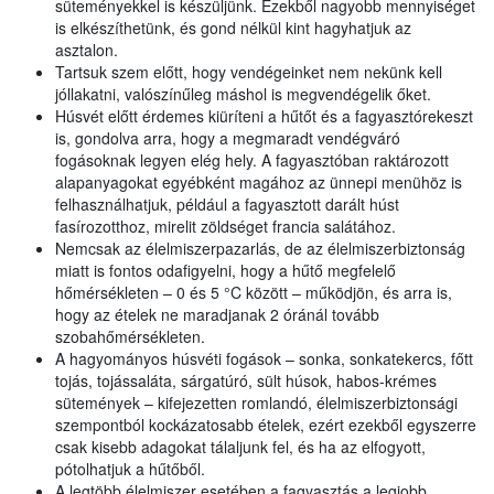
süteményekkel is készüljünk. Ezekből nagyobb mennyiséget
is elkészíthetünk, és gond nélkül kint hagyhatjuk az
asztalon.
Tartsuk szem előtt, hogy vendégeinket nem nekünk kell
jóllakatni, valószínűleg máshol is megvendégelik őket.
Húsvét előtt érdemes kiüríteni a hűtőt és a fagyasztórekeszt
is, gondolva arra, hogy a megmaradt vendégváró
fogásoknak legyen elég hely. A fagyasztóban raktározott
alapanyagokat egyébként magához az ünnepi menühöz is
felhasználhatjuk, például a fagyasztott darált húst
fasírozotthoz, mirelit zöldséget francia salátához.
Nemcsak az élelmiszerpazarlás, de az élelmiszerbiztonság
miatt is fontos odafigyelni, hogy a hűtő megfelelő
hőmérsékleten – 0 és 5 °C között – működjön, és arra is,
hogy az ételek ne maradjanak 2 óránál tovább
szobahőmérsékleten.
A hagyományos húsvéti fogások – sonka, sonkatekercs, főtt
tojás, tojássaláta, sárgatúró, sült húsok, habos-krémes
sütemények – kifejezetten romlandó, élelmiszerbiztonsági
szempontból kockázatosabb ételek, ezért ezekből egyszerre
csak kisebb adagokat tálaljunk fel, és ha az elfogyott,
pótolhatjuk a hűtőből.
A legtöbb élelmiszer esetében a fagyasztás a legjobb