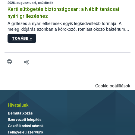
érésű szőlőkben is legyen lehetőség a károsító elleni további
2026. augusztus 6, csütörtök
védekezésre. Az Oroganic készítmény kis kiszerelésben kiskerti
Kerti sütögetés biztonságosan: a Nébih tanácsai
felhasználók számára is elérhető és ökológiai termesztésben is
nyári grillezéshez
engedélyezett.
A grillezés a nyári étkezések egyik legkedveltebb formája. A
meleg időjárás azonban a kórokozó, romlást okozó baktériumok
gyorsabb szaporodásának is kedvez. A szabadtéri sütögetés
TOVÁBB >
ezért nem csupán a megfelelő sütési technikáról szól: legalább
ilyen fontos az alapanyagok biztonságos kezelése, az alapvető
higiéniai szabályok betartása, a megfelelő hőkezelés, valamint a
maradékok szakszerű tárolása. A Nemzeti Élelmiszerlánc-
biztonsági Hivatal (Nébih) Oktatási Programja összegyűjtötte a
biztonságos grillezés legfontosabb tudnivalóit.
Cookie beállítások
Hivatalunk
Bemutatkozás
Szervezeti felépítés
Gazdálkodási adatok
Felügyeleti szervünk