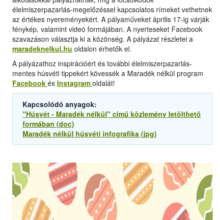
élelmiszerpazarlás-megelőzéssel kapcsolatos rímeket vethetnek
az értékes nyereményekért. A pályaműveket április 17-ig várják
fénykép, valamint videó formájában. A nyerteseket Facebook
szavazáson választja ki a közönség. A pályázat részletei a
maradeknelkul.hu
oldalon érhetők el.
A pályázathoz inspirációért és további élelmiszerpazarlás-
mentes húsvéti tippekért kövessék a Maradék nélkül program
Facebook
és
Instagram
oldalát!
Kapcsolódó anyagok:
"Húsvét - Maradék nélkül" című közlemény letölthető
formában (doc)
Maradék nélkül húsvéti infografika (jpg)