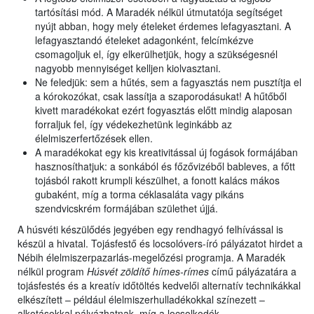
tartósítási mód. A Maradék nélkül útmutatója segítséget
nyújt abban, hogy mely ételeket érdemes lefagyasztani. A
lefagyasztandó ételeket adagonként, felcímkézve
csomagoljuk el, így elkerülhetjük, hogy a szükségesnél
nagyobb mennyiséget kelljen kiolvasztani.
Ne feledjük: sem a hűtés, sem a fagyasztás nem pusztítja el
a kórokozókat, csak lassítja a szaporodásukat! A hűtőből
kivett maradékokat ezért fogyasztás előtt mindig alaposan
forraljuk fel, így védekezhetünk leginkább az
élelmiszerfertőzések ellen.
A maradékokat egy kis kreativitással új fogások formájában
hasznosíthatjuk: a sonkából és főzővizéből bableves, a főtt
tojásból rakott krumpli készülhet, a fonott kalács mákos
gubaként, míg a torma céklasaláta vagy pikáns
szendvicskrém formájában születhet újjá.
A húsvéti készülődés jegyében egy rendhagyó felhívással is
készül a hivatal. Tojásfestő és locsolóvers-író pályázatot hirdet a
Nébih élelmiszerpazarlás-megelőzési programja. A Maradék
nélkül program
Húsvét zöldítő hímes-rímes
című pályázatára a
tojásfestés és a kreatív időtöltés kedvelői alternatív technikákkal
elkészített – például élelmiszerhulladékokkal színezett –
alkotásokkal pályázhatnak, míg a locsolkodók