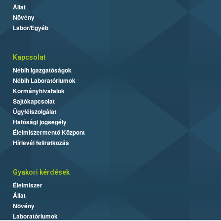
Állat
Növény
Labor/Egyéb
Kapcsolat
Nébih Igazgatóságok
Nébih Laboratóriumok
Kormányhivatalok
Sajtókapcsolat
Ügyfélszolgálat
Hatósági jogsegély
Élelmiszermentő Központ
Hírlevél feliratkozás
Gyakori kérdések
Élelmiszer
Állat
Növény
Laboratóriumok