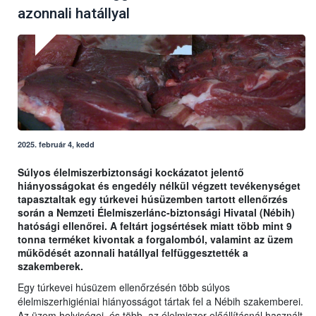
azonnali hatállyal
2025. február 4, kedd
Súlyos élelmiszerbiztonsági kockázatot jelentő
hiányosságokat és engedély nélkül végzett tevékenységet
tapasztaltak egy túrkevei húsüzemben tartott ellenőrzés
során a Nemzeti Élelmiszerlánc-biztonsági Hivatal (Nébih)
hatósági ellenőrei. A feltárt jogsértések miatt több mint 9
tonna terméket kivontak a forgalomból, valamint az üzem
működését azonnali hatállyal felfüggesztették a
szakemberek.
Egy túrkevei húsüzem ellenőrzésén több súlyos
élelmiszerhigiéniai hiányosságot tártak fel a Nébih szakemberei.
Az üzem helyiségei, és több, az élelmiszer előállításnál használt