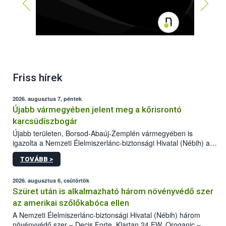
Friss hírek
2026. augusztus 7, péntek
Újabb vármegyében jelent meg a kőrisrontó
karcsúdíszbogár
Újabb területen, Borsod-Abaúj-Zemplén vármegyében is
igazolta a Nemzeti Élelmiszerlánc-biztonsági Hivatal (Nébih) a
kőrisrontó karcsúdíszbogár (Agrilus planipennis) jelenlétét. A
TOVÁBB >
kártevőt nem csak színcsapdában találták meg, de már fertőzött
fában is azonosították. A növényvédelmi szakemberek folytatják
az intenzív felderítést, emellett az intézkedéseket a szlovák
2026. augusztus 6, csütörtök
hatósággal is összehangolják a terjedés megállítása érdekében.
Szüret után is alkalmazható három növényvédő szer
az amerikai szőlőkabóca ellen
A Nemzeti Élelmiszerlánc-biztonsági Hivatal (Nébih) három
növényvédő szer – Decis Forte, Klartan 24 EW, Oroganic –