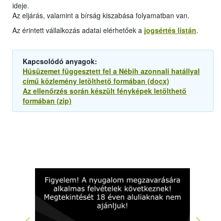
ideje.
Az eljárás, valamint a bírság kiszabása folyamatban van.
Az érintett vállalkozás adatai elérhetőek a
jogsértés listán
.
Kapcsolódó anyagok:
Húsüzemet függesztett fel a Nébih azonnali hatállyal
című közlemény letölthető formában (docx)
Az ellenőrzés során készült fényképek letölthető
formában (zip)