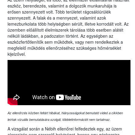
eszköz, berendezés, valamint a dolgozók munkaruhája is
erősen szennyezett volt. Több területet rágcsálóürülék
szennyezett. A falak és a mennyezet, valamint azok
lemezburkolata több helyiségben sérült, illetve korrodált volt. Az
üzemben előállított élelmiszerek tárolása több esetben alátét
nélküli ládákban, a padozaton történt. Az egységben az
eszközfertőtlenítők sem működtek, vagy nem rendelkeztek a
megfelelő működés ellenőrzéséhez szükséges hőmérséklet
kijelzővel.
Az ellenőrzés közben feltárt hibákat, hiányosságokat bemutató videó a cikkben
leírtak vizuális bemutatására szolgál, többletinformációt nem tartalmaz.
A vizsgálat során a Nébih ellenőrei felfedeztek egy, az üzem
alaprajzán nem szereplő helyiséget, benne egy gépkocsira