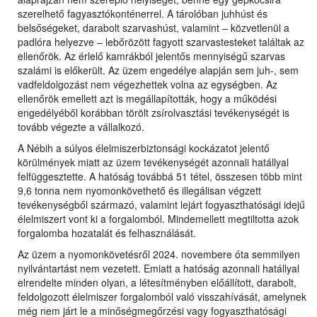
szerelhető fagyasztókonténerrel. A tárolóban juhhúst és
belsőségeket, darabolt szarvashúst, valamint – közvetlenül a
padlóra helyezve – lebőrözött fagyott szarvastesteket találtak az
ellenőrök. Az érlelő kamrákból jelentős mennyiségű szarvas
szalámi is előkerült. Az üzem engedélye alapján sem juh-, sem
vadfeldolgozást nem végezhettek volna az egységben. Az
ellenőrök emellett azt is megállapították, hogy a működési
engedélyéből korábban törölt zsírolvasztási tevékenységét is
tovább végezte a vállalkozó.
A Nébih a súlyos élelmiszerbiztonsági kockázatot jelentő
körülmények miatt az üzem tevékenységét azonnali hatállyal
felfüggesztette. A hatóság továbbá 51 tétel, összesen több mint
9,6 tonna nem nyomonkövethető és illegálisan végzett
tevékenységből származó, valamint lejárt fogyaszthatósági idejű
élelmiszert vont ki a forgalomból. Mindemellett megtiltotta azok
forgalomba hozatalát és felhasználását.
Az üzem a nyomonkövetésről 2024. novembere óta semmilyen
nyilvántartást nem vezetett. Emiatt a hatóság azonnali hatállyal
elrendelte minden olyan, a létesítményben előállított, darabolt,
feldolgozott élelmiszer forgalomból való visszahívását, amelynek
még nem járt le a minőségmegőrzési vagy fogyaszthatósági