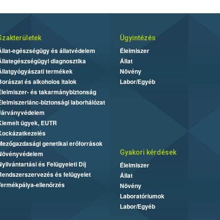
Szakterületek
Ügyintézés
Állat-egészségügy és állatvédelem
Élelmiszer
Állategészségügyi diagnosztika
Állat
Állatgyógyászati termékek
Növény
Borászat és alkoholos italok
Labor/Egyéb
Élelmiszer- és takarmánybiztonság
Élelmiszerlánc-biztonsági laborhálózat
Járványvédelem
Kiemelt ügyek, EUTR
Kockázatkezelés
Mezőgazdasági genetikai erőforrások
Gyakori kérdések
Növényvédelem
Nyilvántartási és Felügyeleti Díj
Élelmiszer
Rendszerszervezés és felügyelet
Állat
Termékpálya-ellenőrzés
Növény
Laboratóriumok
Labor/Egyéb