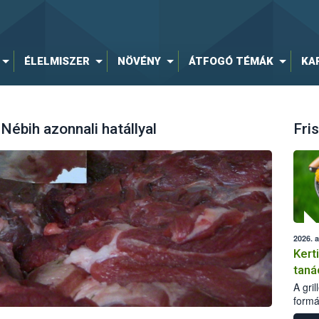
ÉLELMISZER
NÖVÉNY
ÁTFOGÓ TÉMÁK
KA
ébih azonnali hatállyal
Fris
2026. 
Kert
taná
A gri
formá
romlá