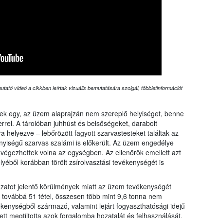
tató videó a cikkben leírtak vizuális bemutatására szolgál, többletinformációt
ztek egy, az üzem alaprajzán nem szereplő helyiséget, benne
rel. A tárolóban juhhúst és belsőségeket, darabolt
a helyezve – lebőrözött fagyott szarvastesteket találtak az
nnyiségű szarvas szalámi is előkerült. Az üzem engedélye
végezhettek volna az egységben. Az ellenőrök emellett azt
yéből korábban törölt zsírolvasztási tevékenységét is
ázatot jelentő körülmények miatt az üzem tevékenységét
ág továbbá 51 tétel, összesen több mint 9,6 tonna nem
kenységből származó, valamint lejárt fogyaszthatósági idejű
ett megtiltotta azok forgalomba hozatalát és felhasználását.