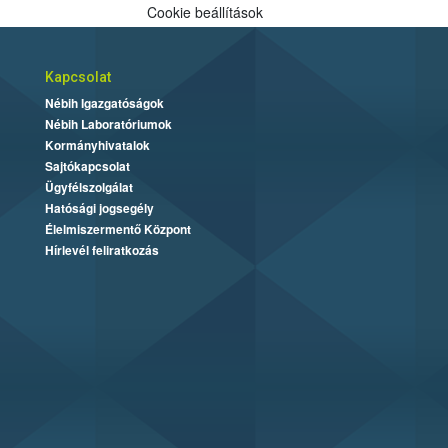
Cookie beállítások
Kapcsolat
Nébih Igazgatóságok
Nébih Laboratóriumok
Kormányhivatalok
Sajtókapcsolat
Ügyfélszolgálat
Hatósági jogsegély
Élelmiszermentő Központ
Hírlevél feliratkozás