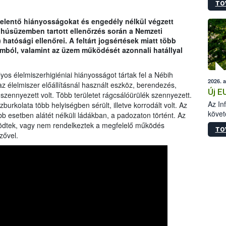
TO
szapo
sütög
jelentő hiányosságokat és engedély nélkül végzett
techni
 húsüzemben tartott ellenőrzés során a Nemzeti
alapa
 hatósági ellenőrei. A feltárt jogsértések miatt több
higié
omból, valamint az üzem működését azonnali hatállyal
hőkez
tárol
Hivat
os élelmiszerhigiéniai hiányosságot tártak fel a Nébih
2026. 
a biz
z élelmiszer előállításnál használt eszköz, berendezés,
Új E
zennyezett volt. Több területet rágcsálóürülék szennyezett.
Az In
urkolata több helyiségben sérült, illetve korrodált volt. Az
követ
bb esetben alátét nélküli ládákban, a padozaton történt. Az
szere
ödtek, vagy nem rendelkeztek a megfelelő működés
TO
zővel.