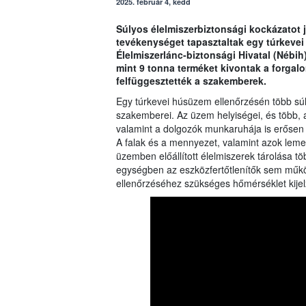
2025. február 4, kedd
Súlyos élelmiszerbiztonsági kockázatot 
tevékenységet tapasztaltak egy túrkevei
Élelmiszerlánc-biztonsági Hivatal (Nébih)
mint 9 tonna terméket kivontak a forgal
felfüggesztették a szakemberek.
Egy túrkevei húsüzem ellenőrzésén több súly
szakemberei. Az üzem helyiségei, és több, a
valamint a dolgozók munkaruhája is erősen s
A falak és a mennyezet, valamint azok lemezb
üzemben előállított élelmiszerek tárolása tö
egységben az eszközfertőtlenítők sem műk
ellenőrzéséhez szükséges hőmérséklet kijel