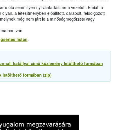
e óta semmilyen nyilvántartást nem vezetett. Emiatt a
olyan, a létesítményben előállított, darabolt, feldolgozott
, amelynek még nem járt le a minőségmegőrzési vagy
lyamatban van.
ogsértés listán
.
onnali hatállyal című közlemény letölthető formában
 letölthető formában (zip)