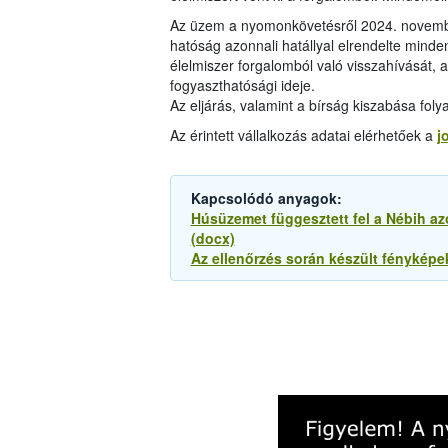
Az üzem a nyomonkövetésről 2024. november
hatóság azonnali hatállyal elrendelte minden 
élelmiszer forgalomból való visszahívását
fogyaszthatósági ideje.
Az eljárás, valamint a bírság kiszabása fo
Az érintett vállalkozás adatai elérhetőek a
j
Kapcsolódó anyagok:
Húsüzemet függesztett fel a Nébih az
(docx)
Az ellenőrzés során készült fényképek