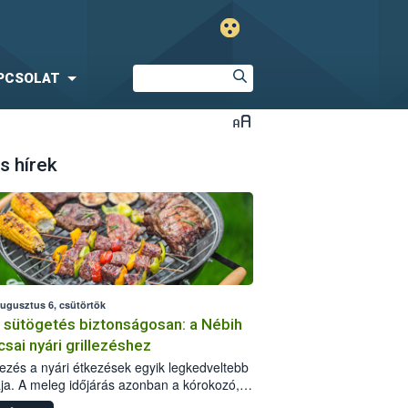
PCSOLAT
s hírek
augusztus 6, csütörtök
i sütögetés biztonságosan: a Nébih
csai nyári grillezéshez
llezés a nyári étkezések egyik legkedveltebb
ja. A meleg időjárás azonban a kórokozó,
st okozó baktériumok gyorsabb