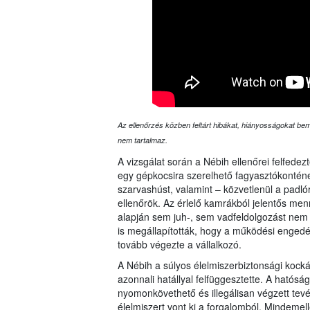
Az ellenőrzés közben feltárt hibákat, hiányosságokat bemu
nem tartalmaz.
A vizsgálat során a Nébih ellenőrei felfede
egy gépkocsira szerelhető fagyasztókonténer
szarvashúst, valamint – közvetlenül a padlór
ellenőrök. Az érlelő kamrákból jelentős me
alapján sem juh-, sem vadfeldolgozást nem 
is megállapították, hogy a működési engedél
tovább végezte a vállalkozó.
A Nébih a súlyos élelmiszerbiztonsági kock
azonnali hatállyal felfüggesztette. A hatós
nyomonkövethető és illegálisan végzett tevé
élelmiszert vont ki a forgalomból. Mindemell