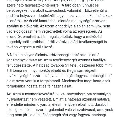
szerelhető fagyasztókonténerrel. A tárolóban juhhúst és
belsőségeket, darabolt szarvashúst, valamint – közvetlenül a
padlóra helyezve – lebőrözött fagyott szarvastesteket találtak az
ellenőrök. Az érlelő kamrákból jelentős mennyiségű szarvas
szalámi is előkerült. Az üzem engedélye alapján sem juh-, sem
vadfeldolgozást nem végezhettek volna az egységben. Az
ellenőrök emellett azt is megállapították, hogy a működési
engedélyéből korábban törölt zsírolvasztási tevékenységét is
tovább végezte a vállalkozó.
A Nébih a súlyos élelmiszerbiztonsági kockázatot jelentő
körülmények miatt az üzem tevékenységét azonnali hatállyal
felfüggesztette. A hatóság továbbá 51 tétel, összesen több mint
9,6 tonna nem nyomonkövethető és illegálisan végzett
tevékenységből származó, valamint lejárt fogyaszthatósági idejű
élelmiszert vont ki a forgalomból. Mindemellett megtiltotta azok
forgalomba hozatalát és felhasználását.
Az üzem a nyomonkövetésről 2024. novembere óta semmilyen
nyilvántartást nem vezetett. Emiatt a hatóság azonnali hatállyal
elrendelte minden olyan, a létesítményben előállított, darabolt,
feldolgozott élelmiszer forgalomból való visszahívását, amelynek
még nem járt le a minőségmegőrzési vagy fogyaszthatósági