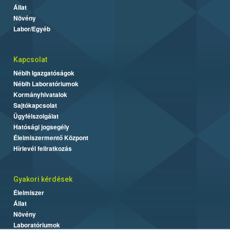
Állat
Növény
Labor/Egyéb
Kapcsolat
Nébih Igazgatóságok
Nébih Laboratóriumok
Kormányhivatalok
Sajtókapcsolat
Ügyfélszolgálat
Hatósági jogsegély
Élelmiszermentő Központ
Hírlevél feliratkozás
Gyakori kérdések
Élelmiszer
Állat
Növény
Laboratóriumok