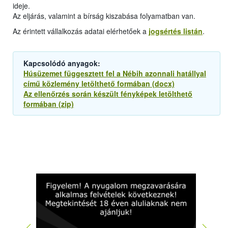
ideje.
Az eljárás, valamint a bírság kiszabása folyamatban van.
Az érintett vállalkozás adatai elérhetőek a
jogsértés listán
.
Kapcsolódó anyagok:
Húsüzemet függesztett fel a Nébih azonnali hatállyal
című közlemény letölthető formában (docx)
Az ellenőrzés során készült fényképek letölthető
formában (zip)