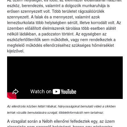
eszköz, berendezés, valamint a dolgozók munkaruhája is
erősen szennyezett volt. Több területet rágcsálóürülék
szennyezett. A falak és a mennyezet, valamint azok
lemezburkolata több helyiségben sérült, illetve korrodált volt. Az
üzemben előállított élelmiszerek tárolása több esetben alátét
nélküli ládákban, a padozaton történt. Az egységben az
eszközfertőtlenítők sem működtek, vagy nem rendelkeztek a
megfelelő működés ellenőrzéséhez szükséges hőmérséklet
kijelzővel.
Az ellenőrzés közben feltárt hibákat, hiányosságokat bemutató videó a cikkben
leírtak vizuális bemutatására szolgál, többletinformációt nem tartalmaz.
A vizsgálat során a Nébih ellenőrei felfedeztek egy, az üzem
alaprajzán nem szereplő helyiséget, benne egy gépkocsira