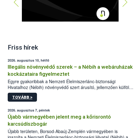
Friss hírek
2026. augusztus 10, hétfő
Illegális növényvédő szerek – a Nébih a webáruházak
kockázataira figyelmeztet
Egyre gyakoribbak a Nemzeti Élelmiszerlánc-biztonsági
Hivatalhoz (Nébih) növényvédő szert árusító, jellemzően külföldi
honlapok kapcsán érkező bejelentések. Emellett az ilyen
TOVÁBB >
termékeket kínáló kéretlen online reklámok mennyisége is
számottevően megnövekedett az elmúlt időszakban. A Nébih
összegyűjtötte az illegális növényvédő szerek kapcsán
2026. augusztus 7, péntek
előforduló árulkodó jeleket, valamint a webáruházakból való
Újabb vármegyében jelent meg a kőrisrontó
vásárlás kockázatait.
karcsúdíszbogár
Újabb területen, Borsod-Abaúj-Zemplén vármegyében is
igazolta a Nemzeti Élelmiszerlánc-biztonsági Hivatal (Nébih) a