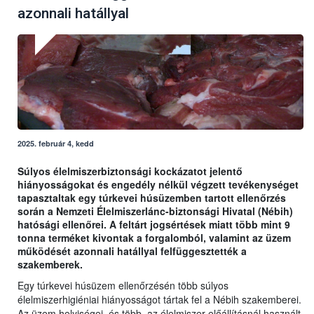
azonnali hatállyal
2025. február 4, kedd
Súlyos élelmiszerbiztonsági kockázatot jelentő
hiányosságokat és engedély nélkül végzett tevékenységet
tapasztaltak egy túrkevei húsüzemben tartott ellenőrzés
során a Nemzeti Élelmiszerlánc-biztonsági Hivatal (Nébih)
hatósági ellenőrei. A feltárt jogsértések miatt több mint 9
tonna terméket kivontak a forgalomból, valamint az üzem
működését azonnali hatállyal felfüggesztették a
szakemberek.
Egy túrkevei húsüzem ellenőrzésén több súlyos
élelmiszerhigiéniai hiányosságot tártak fel a Nébih szakemberei.
Az üzem helyiségei, és több, az élelmiszer előállításnál használt