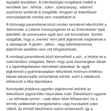
legújabb tesztjében. A mikrobiológiai vizsgálatok mellett a
termékek zsír-, fehérje-, cukor-, szárazanyag-, valamint
szacharóz-tartalmát is vizsgálták, ahogyan az édesítőszer
mennyiségének mérése sem maradhatott el.
A biztonsági paraméterek közül minden terméknél ellenőrizték a
Salmonella
, a
Listeria monocytogenes
és az
Enterobacter
fajok
jelenlétét, de szerencsére egyik sem volt kimutatható. Szintén
vizsgálták, hogy a „mentes”-ként jelölt jégkrémek megfelelnek-e
a valóságnak. A glutén-, laktóz-, vagy tejfehérjementes
jégkrémek esetében sem volt kifogásolnivaló.
A minőségi paraméterek közül kiemelhető a zsír-, a fehérje és a
cukortartalom vizsgálata, illetve, hogy azok összhangban állnak-
e a tápértékjelölésben feltüntetett adatokkal. Az egyik
jégkrémnél a gyártmánylapban feltüntetett minimum értékhez
képest alacsonyabb zsírtartalmat mértek, ezért a vállalkozót
kötelezzük a hiba kijavítására.
Komolyabb probléma egyetlen jégkrémmel adódott az
édesítőszer jogszerűtlen használata miatt. Édesítőszert ugyanis
– az előírások szerint – csak akkor lehet felhasználni, ha a
termék csökkentett energiatartalmú vagy hozzáadott cukor
nélküli. Az érintett készítmény cukrot tartalmazott, így a