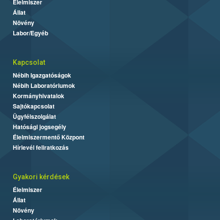
Élelmiszer
Állat
Növény
Labor/Egyéb
Kapcsolat
Nébih Igazgatóságok
Nébih Laboratóriumok
Kormányhivatalok
Sajtókapcsolat
Ügyfélszolgálat
Hatósági jogsegély
Élelmiszermentő Központ
Hírlevél feliratkozás
Gyakori kérdések
Élelmiszer
Állat
Növény