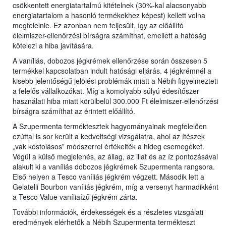
csökkentett energiatartalmú kitételnek (30%-kal alacsonyabb
energiatartalom a hasonló termékekhez képest) kellett volna
megfelelnie. Ez azonban nem teljesült, így az előállító
élelmiszer-ellenőrzési bírságra számíthat, emellett a hatóság
kötelezi a hiba javítására.
A vaníliás, dobozos jégkrémek ellenőrzése során összesen 5
termékkel kapcsolatban indult hatósági eljárás. 4 jégkrémnél a
kisebb jelentőségű jelölési problémák miatt a Nébih figyelmezteti
a felelős vállalkozókat. Míg a komolyabb súlyú édesítőszer
használati hiba miatt körülbelül 300.000 Ft élelmiszer-ellenőrzési
bírságra számíthat az érintett előállító.
A Szupermenta terméktesztek hagyományainak megfelelően
ezúttal is sor került a kedveltségi vizsgálatra, ahol az ítészek
„vak kóstolásos” módszerrel értékelték a hideg csemegéket.
Végül a külső megjelenés, az állag, az illat és az íz pontozásával
alakult ki a vaníliás dobozos jégkrémek Szupermenta rangsora.
Első helyen a Tesco vaníliás jégkrém végzett. Második lett a
Gelatelli Bourbon vaníliás jégkrém, míg a versenyt harmadikként
a Tesco Value vaníliaízű jégkrém zárta.
További információk, érdekességek és a részletes vizsgálati
eredmények elérhetők a Nébih Szupermenta termékteszt