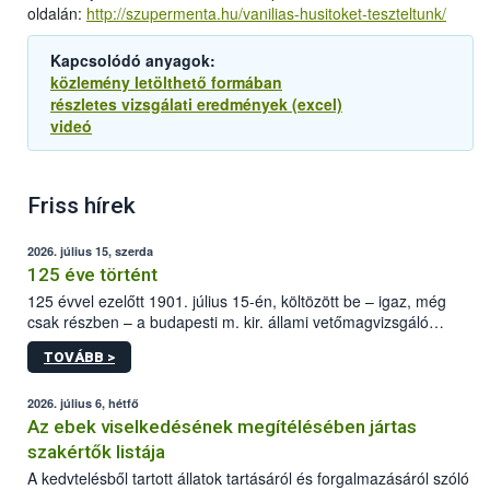
oldalán:
http://szupermenta.hu/vanilias-husitoket-teszteltunk/
Kapcsolódó anyagok:
közlemény letölthető formában
részletes vizsgálati eredmények (excel)
videó
Friss hírek
2026. július 15, szerda
125 éve történt
125 évvel ezelőtt 1901. július 15-én, költözött be – igaz, még
csak részben – a budapesti m. kir. állami vetőmagvizsgáló
állomás a Kis Rókus utca 15. szám alatti, Czigler Győző által
TOVÁBB >
tervezett új épületébe.
2026. július 6, hétfő
Az ebek viselkedésének megítélésében jártas
szakértők listája
A kedvtelésből tartott állatok tartásáról és forgalmazásáról szóló