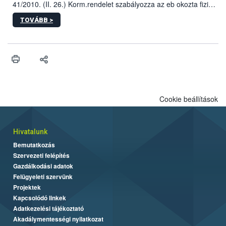
41/2010. (II. 26.) Korm.rendelet szabályozza az eb okozta fizikai
sérülés, illetve ennek veszélye keletkezésekor felmerülő
TOVÁBB >
hatósági feladatokat, valamint a veszélyes eb tartását és annak
engedélyezését. Ezen eljárások során szükség esetén be kell
vonni az ebek viselkedésének megítélésében jártas szakértőt.
Cookie beállítások
Hivatalunk
Bemutatkozás
Szervezeti felépítés
Gazdálkodási adatok
Felügyeleti szervünk
Projektek
Kapcsolódó linkek
Adatkezelési tájékoztató
Akadálymentességi nyilatkozat