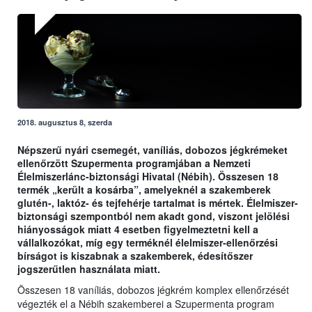
2018. augusztus 8, szerda
Népszerű nyári csemegét, vaníliás, dobozos jégkrémeket
ellenőrzött Szupermenta programjában a Nemzeti
Élelmiszerlánc-biztonsági Hivatal (Nébih). Összesen 18
termék „került a kosárba”, amelyeknél a szakemberek
glutén-, laktóz- és tejfehérje tartalmat is mértek. Élelmiszer-
biztonsági szempontból nem akadt gond, viszont jelölési
hiányosságok miatt 4 esetben figyelmeztetni kell a
vállalkozókat, míg egy terméknél élelmiszer-ellenőrzési
bírságot is kiszabnak a szakemberek, édesítőszer
jogszerűtlen használata miatt.
Összesen 18 vaníliás, dobozos jégkrém komplex ellenőrzését
végezték el a Nébih szakemberei a Szupermenta program