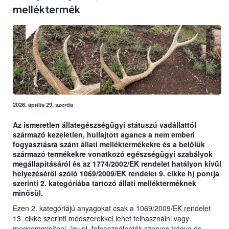
melléktermék
2026. április 29, szerda
Az ismeretlen állategészségügyi státuszú vadállattól
származó kezeletlen, hullajtott agancs a nem emberi
fogyasztásra szánt állati melléktermékekre és a belőlük
származó termékekre vonatkozó egészségügyi szabályok
megállapításáról és az 1774/2002/EK rendelet hatályon kívül
helyezéséről szóló 1069/2009/EK rendelet 9. cikke h) pontja
szerinti 2. kategóriába tartozó állati mellékterméknek
minősül.
Ezen 2. kategóriájú anyagokat csak a 1069/2009/EK rendelet
13. cikke szerinti módszerekkel lehet felhasználni vagy
megsemmisíteni, így pl. felhasználhatók szerves trágya és