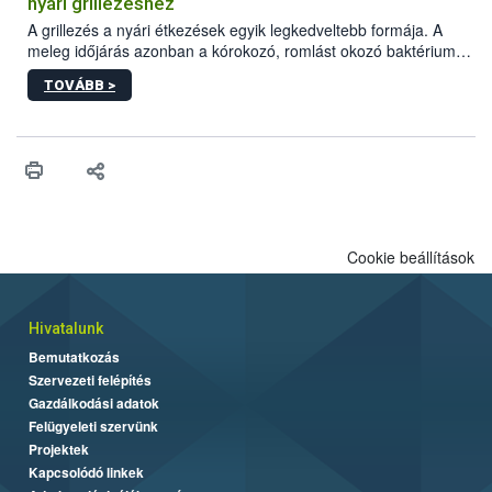
nyári grillezéshez
engedélyezett.
A grillezés a nyári étkezések egyik legkedveltebb formája. A
meleg időjárás azonban a kórokozó, romlást okozó baktériumok
gyorsabb szaporodásának is kedvez. A szabadtéri sütögetés
TOVÁBB >
ezért nem csupán a megfelelő sütési technikáról szól: legalább
ilyen fontos az alapanyagok biztonságos kezelése, az alapvető
higiéniai szabályok betartása, a megfelelő hőkezelés, valamint a
maradékok szakszerű tárolása. A Nemzeti Élelmiszerlánc-
biztonsági Hivatal (Nébih) Oktatási Programja összegyűjtötte a
biztonságos grillezés legfontosabb tudnivalóit.
Cookie beállítások
Hivatalunk
Bemutatkozás
Szervezeti felépítés
Gazdálkodási adatok
Felügyeleti szervünk
Projektek
Kapcsolódó linkek