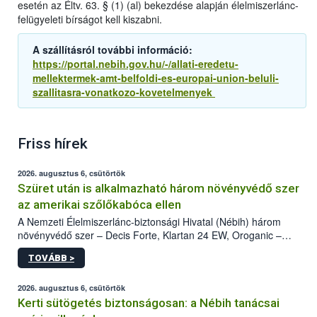
esetén az Éltv. 63. § (1) (al) bekezdése alapján élelmiszerlánc-
felügyeleti bírságot kell kiszabni.
A szállításról további információ:
https://portal.nebih.gov.hu/-/allati-eredetu-
mellektermek-amt-belfoldi-es-europai-union-beluli-
szallitasra-vonatkozo-kovetelmenyek
Friss hírek
2026. augusztus 6, csütörtök
Szüret után is alkalmazható három növényvédő szer
az amerikai szőlőkabóca ellen
A Nemzeti Élelmiszerlánc-biztonsági Hivatal (Nébih) három
növényvédő szer – Decis Forte, Klartan 24 EW, Oroganic –
engedélyokiratát módosította, így azok a szüretet követően,
TOVÁBB >
egészen a vesszőérettség (BBCH 91) stádiumáig
felhasználhatóak a szőlőben. A kiterjesztések célja, hogy a korai
érésű szőlőkben is legyen lehetőség a károsító elleni további
2026. augusztus 6, csütörtök
védekezésre. Az Oroganic készítmény kis kiszerelésben kiskerti
Kerti sütögetés biztonságosan: a Nébih tanácsai
felhasználók számára is elérhető és ökológiai termesztésben is