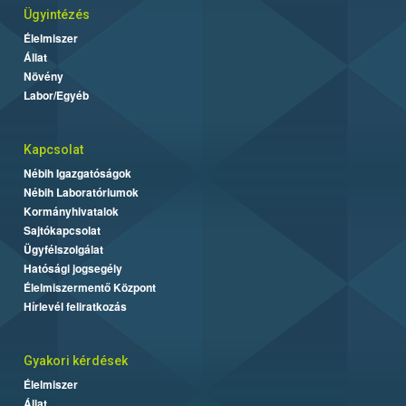
Ügyintézés
Élelmiszer
Állat
Növény
Labor/Egyéb
Kapcsolat
Nébih Igazgatóságok
Nébih Laboratóriumok
Kormányhivatalok
Sajtókapcsolat
Ügyfélszolgálat
Hatósági jogsegély
Élelmiszermentő Központ
Hírlevél feliratkozás
Gyakori kérdések
Élelmiszer
Állat