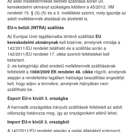
Az állati melléktermékek belföldi szállítása során ún.
kereskedelmi okmányt szükséges kitölteni a 45/2012. VM
rendelet 15. § (3)-(5) és a 3. melléklete szerint, mely igazolja az
adott melléktermék átadását és átvételét is.
EU-n belüli (INTRA) szállítás
Az Európai Unió tagállamaiba történő szállítást
EU
kereskedelmi okmánynak
kell kísérnie, amelynek mintája a
142/2011/EU rendelet található és a szállítás során a
142/2011/EU rendelet 17. cikke szerinti feltételeket kell
betartani.
2.-es kategóriájú állati eredetű melléktermék szállításának
feltételelit a
1069/2009 EK rendelet 48. cikke
rögzíti, amelynek
alapján a rendeltetési tagállam hatósága beszállítási engedélyt
kell, hogy adjon a termékre, amelynek hiányában nem
szállítható be.
Export EU-n kívüli 3. országba
A harmadik országokba irányuló szállítások feltételeit az adott
célország határozza meg, így az országonként eltérő lehet.
Import EU-n kívüli 3. országból
A 142/2011/EU rendelet alapján a patás állatokból származó,