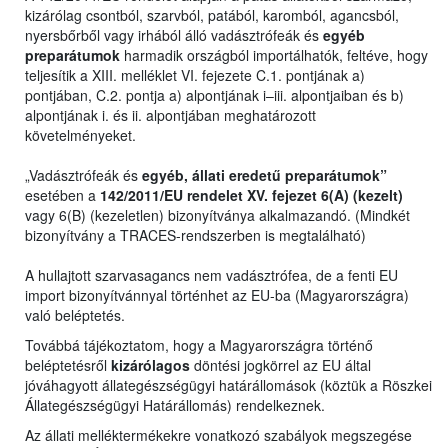
kizárólag csontból, szarvból, patából, karomból, agancsból,
nyersbőrből vagy irhából álló vadásztrófeák és
egyéb
preparátumok
harmadik országból importálhatók, feltéve, hogy
teljesítik a XIII. melléklet VI. fejezete C.1. pontjának a)
pontjában, C.2. pontja a) alpontjának i–iii. alpontjaiban és b)
alpontjának i. és ii. alpontjában meghatározott
követelményeket.
„Vadásztrófeák és
egyéb, állati eredetű preparátumok”
esetében a
142/2011/EU rendelet XV. fejezet 6(A) (kezelt)
vagy 6(B) (kezeletlen) bizonyítványa alkalmazandó. (Mindkét
bizonyítvány a TRACES-rendszerben is megtalálható)
A hullajtott szarvasagancs nem vadásztrófea, de a fenti EU
import bizonyítvánnyal történhet az EU-ba (Magyarországra)
való beléptetés.
Továbbá tájékoztatom, hogy a Magyarországra történő
beléptetésről
kizárólagos
döntési jogkörrel az EU által
jóváhagyott állategészségügyi határállomások (köztük a Röszkei
Állategészségügyi Határállomás) rendelkeznek.
Az állati melléktermékekre vonatkozó szabályok megszegése