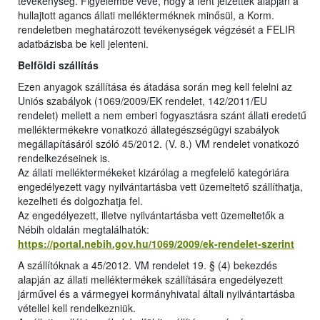
tevékenység. Figyelembe véve, hogy a fent jelzettek alapján a
hullajtott agancs állati mellékterméknek minősül, a Korm.
rendeletben meghatározott tevékenységek végzését a FELIR
adatbázisba be kell jelenteni.
Belföldi szállítás
Ezen anyagok szállítása és átadása során meg kell felelni az
Uniós szabályok (1069/2009/EK rendelet, 142/2011/EU
rendelet) mellett a nem emberi fogyasztásra szánt állati eredetű
melléktermékekre vonatkozó állategészségügyi szabályok
megállapításáról szóló 45/2012. (V. 8.) VM rendelet vonatkozó
rendelkezéseinek is.
Az állati melléktermékeket kizárólag a megfelelő kategóriára
engedélyezett vagy nyilvántartásba vett üzemeltető szállíthatja,
kezelheti és dolgozhatja fel.
Az engedélyezett, illetve nyilvántartásba vett üzemeltetők a
Nébih oldalán megtalálhatók:
https://portal.nebih.gov.hu/1069/2009/ek-rendelet-szerint
A szállítóknak a 45/2012. VM rendelet 19. § (4) bekezdés
alapján az állati melléktermékek szállítására engedélyezett
járművel és a vármegyei kormányhivatal általi nyilvántartásba
vétellel kell rendelkezniük.