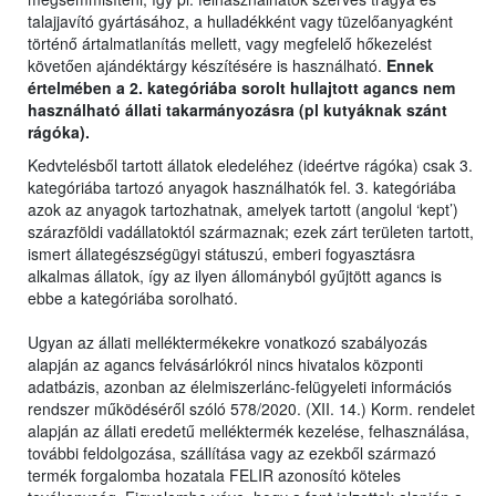
talajjavító gyártásához, a hulladékként vagy tüzelőanyagként
történő ártalmatlanítás mellett, vagy megfelelő hőkezelést
követően ajándéktárgy készítésére is használható.
Ennek
értelmében a 2. kategóriába sorolt hullajtott agancs nem
használható állati takarmányozásra (pl kutyáknak szánt
rágóka).
Kedvtelésből tartott állatok eledeléhez (ideértve rágóka) csak 3.
kategóriába tartozó anyagok használhatók fel. 3. kategóriába
azok az anyagok tartozhatnak, amelyek tartott (angolul ‘kept’)
szárazföldi vadállatoktól származnak; ezek zárt területen tartott,
ismert állategészségügyi státuszú, emberi fogyasztásra
alkalmas állatok, így az ilyen állományból gyűjtött agancs is
ebbe a kategóriába sorolható.
Ugyan az állati melléktermékekre vonatkozó szabályozás
alapján az agancs felvásárlókról nincs hivatalos központi
adatbázis, azonban az élelmiszerlánc-felügyeleti információs
rendszer működéséről szóló 578/2020. (XII. 14.) Korm. rendelet
alapján az állati eredetű melléktermék kezelése, felhasználása,
további feldolgozása, szállítása vagy az ezekből származó
termék forgalomba hozatala FELIR azonosító köteles