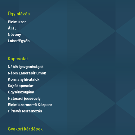
Ügyintézés
Élelmiszer
Állat
Növény
Labor/Egyéb
Kapcsolat
Nébih Igazgatóságok
Nébih Laboratóriumok
Kormányhivatalok
Sajtókapcsolat
Ügyfélszolgálat
Hatósági jogsegély
Élelmiszermentő Központ
Hírlevél feliratkozás
Gyakori kérdések