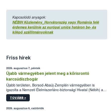
Kapcsolódó anyagok:
NÉBIH Közlemény_Horvátország vagy Románia felé
érdemes kerülnie az európai uniós határon be- és
kilépő szállítmányoknak
Friss hírek
2026. augusztus 7, péntek
Újabb vármegyében jelent meg a kőrisrontó
karcsúdíszbogár
Újabb területen, Borsod-Abaúj-Zemplén vármegyében is
igazolta a Nemzeti Élelmiszerlánc-biztonsági Hivatal (Nébih) a
kőrisrontó karcsúdíszbogár (Agrilus planipennis) jelenlétét. A
TOVÁBB >
kártevőt nem csak színcsapdában találták meg, de már fertőzött
fában is azonosították. A növényvédelmi szakemberek folytatják
az intenzív felderítést, emellett az intézkedéseket a szlovák
2026. augusztus 6, csütörtök