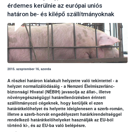
érdemes kerülnie az európai uniós
határon be- és kilépő szállítmányoknak
2015. szeptember 16, szerda
A röszkei határon kialakult helyzetre való tekintettel - a
helyzet normalizálódásáig - a Nemzeti Élelmiszerlánc-
biztonsági Hivatal (NÉBIH) javasolja az állat-, illetve
növényegészségügyi határellenőrzésben érintett
szállítmányozó cégeknek, hogy kerüljék el ezen
határátkelőhelyet és helyette ideiglenesen a szerb-román,
illetve a szerb-horvát engedélyezett határkirendeltséggel
rendelkező határátkelőhelyeket használják az EU-ból
történő ki-, és az EU-ba való belépésre.