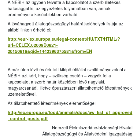
A NÉBIH az ügyben felvette a kapcsolatot a szerb illetékes
hatósággal is, az egyeztetés folyamatban van, annak
eredménye a későbbiekben várható.
A jóváhagyott állategészségügyi határátkelőhelyek listája az
alábbi linken érhető el:
http://eur-lex.europa.eu/legal-content/HU/TXT/HTML/?
uri=CELEX:02009D0821-
20150616&qid=1442396375581&from=EN
A már úton lévő és érintett kilépő élőállat szállítmányozóktól a
NÉBIH azt kéri, hogy – szükség esetén – vegyék fel a
kapcsolatot a szerb határ közelében lévő nagylaki,
magyarcsanádi, illetve ópusztaszeri állatpihentető létesítmények
üzemeltetőivel.
Az állatpihentető létesítmények elérhetőségei:
http://ec.europa.eu/food/animals/docs/aw_list_of_approved
_control_posts.pdf
Nemzeti Élelmiszerlánc-biztonsági Hivatal
Állategészségügyi és Állatvédelmi Igazgatósá
g