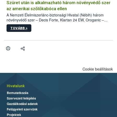
hatósággal is összehangolják a terjedés megállítása érdekében.
Szüret után is alkalmazható három növényvédő szer
az amerikai szőlőkabóca ellen
A Nemzeti Élelmiszerlánc-biztonsági Hivatal (Nébih) három
növényvédő szer – Decis Forte, Klartan 24 EW, Oroganic –
engedélyokiratát módosította, így azok a szüretet követően,
TOVÁBB >
egészen a vesszőérettség (BBCH 91) stádiumáig
felhasználhatóak a szőlőben. A kiterjesztések célja, hogy a korai
érésű szőlőkben is legyen lehetőség a károsító elleni további
védekezésre. Az Oroganic készítmény kis kiszerelésben kiskerti
felhasználók számára is elérhető és ökológiai termesztésben is
engedélyezett.
Cookie beállítások
Hivatalunk
Bemutatkozás
Szervezeti felépítés
Gazdálkodási adatok
Felügyeleti szervünk
Projektek