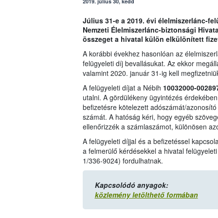
2019. július 30, kedd
Július 31-e a 2019.
évi élelmiszerlánc-felü
Nemzeti Élelmiszerlánc-biztonsági Hivatal
összeget a hivatal külön elkülönített fizet
A korábbi évekhez hasonlóan az élelmiszerlá
felügyeleti díj bevallásukat. Az ekkor megáll
valamint 2020. január 31-ig kell megfizetniü
A felügyeleti díjat a Nébih
10032000-00289
utalni. A gördülékeny ügyintézés érdekében
befizetésre kötelezett adószámát/azonosító j
számát. A hatóság kéri, hogy egyéb szöveget
ellenőrizzék a számlaszámot, különösen azo
A felügyeleti díjjal és a befizetéssel kapcso
a felmerülő kérdésekkel a hivatal felügyeleti
1/336-9024) fordulhatnak.
Kapcsolódó anyagok:
közlemény letölthető formában