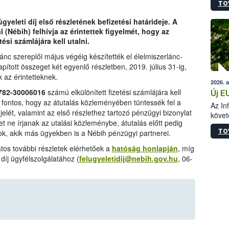
TO
szapo
sütög
gyeleti díj első részletének befizetési határideje. A
techni
 (Nébih) felhívja az érintettek figyelmét, hogy az
alapa
ési számlájára kell utalni.
higié
hőkez
nc szereplői május végéig készítették el élelmiszerlánc-
tárol
apított összeget két egyenlő részletben, 2019. július 31-ig,
Hivat
k az érintetteknek.
2026. 
a biz
782-30006016
számú elkülönített fizetési számlájára kell
Új E
 fontos, hogy az átutalás közleményében tüntessék fel a
Az In
elét, valamint az első részlethez tartozó pénzügyi bizonylat
követ
 ne írjanak az utalási közleménybe, átutalás előtt pedig
szere
TO
k, akik más ügyekben is a Nébih pénzügyi partnerei.
latos további részletek elérhetőek a
hatóság honlapján
, míg
 díj ügyfélszolgálatához (
felugyeletidij@nebih.gov.hu
, 06-