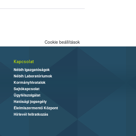
Cookie beállítások
Kapcsolat
Nébih Igazgatóságok
Nébih Laboratóriumok
Kormányhivatalok
Sajtókapcsolat
Ügyfélszolgálat
Hatósági jogsegély
Élelmiszermentő Központ
Hírlevél feliratkozás