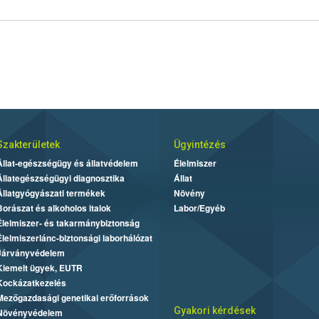
Szakterületek
Ügyintézés
Állat-egészségügy és állatvédelem
Élelmiszer
Állategészségügyi diagnosztika
Állat
Állatgyógyászati termékek
Növény
Borászat és alkoholos italok
Labor/Egyéb
Élelmiszer- és takarmánybiztonság
Élelmiszerlánc-biztonsági laborhálózat
Járványvédelem
Kiemelt ügyek, EUTR
Kockázatkezelés
Mezőgazdasági genetikai erőforrások
Gyakori kérdések
Növényvédelem