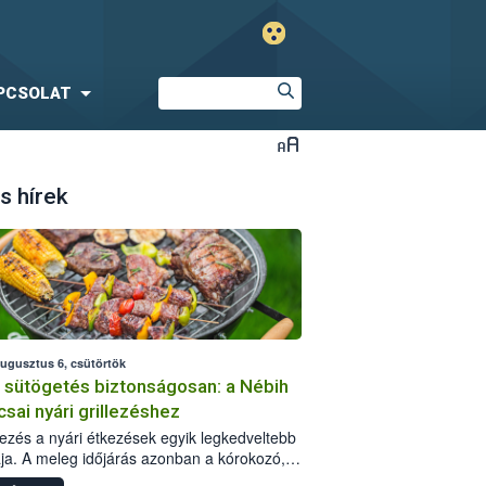
PCSOLAT
s hírek
augusztus 6, csütörtök
i sütögetés biztonságosan: a Nébih
csai nyári grillezéshez
llezés a nyári étkezések egyik legkedveltebb
ja. A meleg időjárás azonban a kórokozó,
st okozó baktériumok gyorsabb