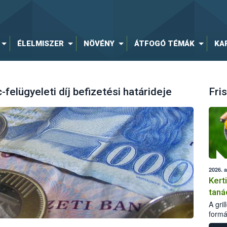
ÉLELMISZER
NÖVÉNY
ÁTFOGÓ TÉMÁK
KA
-felügyeleti díj befizetési határideje
Fris
2026. 
Kert
taná
A gri
formá
romlá