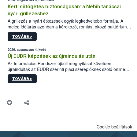
Kerti sütögetés biztonságosan: a Nébih tanácsai
nyári grillezéshez
A grillezés a nyári étkezések egyik legkedveltebb formája. A
meleg időjárás azonban a kórokozó, romlást okozó baktériumok
gyorsabb szaporodásának is kedvez. A szabadtéri sütögetés
TOVÁBB >
ezért nem csupán a megfelelő sütési technikáról szól: legalább
ilyen fontos az alapanyagok biztonságos kezelése, az alapvető
higiéniai szabályok betartása, a megfelelő hőkezelés, valamint a
2026. augusztus 4, kedd
maradékok szakszerű tárolása. A Nemzeti Élelmiszerlánc-
Új EUDR képzések az újraindulás után
biztonsági Hivatal (Nébih) Oktatási Programja összegyűjtötte a
Az Információs Rendszer újbóli megnyitását követően
biztonságos grillezés legfontosabb tudnivalóit.
újraindultak az EUDR szerinti piaci szereplőknek szóló online
képzések.
TOVÁBB >
Cookie beállítások