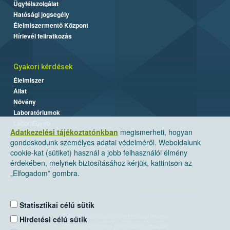
Ügyfélszolgálat
Hatósági jogsegély
Élelmiszermentő Központ
Hírlevél feliratkozás
Gyakori kérdések
Élelmiszer
Állat
Növény
Laboratóriumok
Labor/Egyéb
Adatkezelési tájékoztatónkban
megismerheti, hogyan
gondoskodunk személyes adatai védelméről. Weboldalunk
cookie-kat (sütiket) használ a jobb felhasználói élmény
érdekében, melynek biztosításához kérjük, kattintson az
„Elfogadom” gombra.
Statisztikai célú sütik
Nemzeti Élelmiszerlánc-biztonsági Hivatal
Hirdetési célú sütik
Cím: 1024 Budapest, Keleti Károly utca. 24.