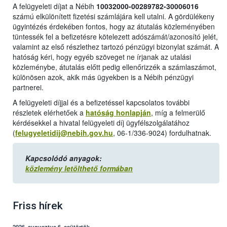
A felügyeleti díjat a Nébih
10032000-00289782-30006016
számú elkülönített fizetési számlájára kell utalni. A gördülékeny
ügyintézés érdekében fontos, hogy az átutalás közleményében
tüntessék fel a befizetésre kötelezett adószámát/azonosító jelét,
valamint az első részlethez tartozó pénzügyi bizonylat számát. A
hatóság kéri, hogy egyéb szöveget ne írjanak az utalási
közleménybe, átutalás előtt pedig ellenőrizzék a számlaszámot,
különösen azok, akik más ügyekben is a Nébih pénzügyi
partnerei.
A felügyeleti díjjal és a befizetéssel kapcsolatos további
részletek elérhetőek a
hatóság honlapján
, míg a felmerülő
kérdésekkel a hivatal felügyeleti díj ügyfélszolgálatához
(
felugyeletidij@nebih.gov.hu
, 06-1/336-9024) fordulhatnak.
Kapcsolódó anyagok:
közlemény letölthető formában
Friss hírek
2026. augusztus 6, csütörtök