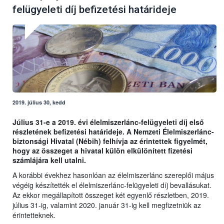
felügyeleti díj befizetési határideje
2019. július 30, kedd
Július 31-e a 2019.
évi élelmiszerlánc-felügyeleti díj első
részletének befizetési határideje. A Nemzeti Élelmiszerlánc-
biztonsági Hivatal (Nébih) felhívja az érintettek figyelmét,
hogy az összeget a hivatal külön elkülönített fizetési
számlájára kell utalni.
A korábbi évekhez hasonlóan az élelmiszerlánc szereplői május
végéig készítették el élelmiszerlánc-felügyeleti díj bevallásukat.
Az ekkor megállapított összeget két egyenlő részletben, 2019.
július 31-ig, valamint 2020. január 31-ig kell megfizetniük az
érintetteknek.