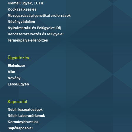
Kiemelt ügyek, EUTR
Kockázatkezelés
Mezőgazdasági genetikai erőforrások
Növényvédelem
Nyilvántartási és Felügyeleti Díj
Rendszerszervezés és felügyelet
Termékpálya-ellenőrzés
Ügyintézés
Élelmiszer
Állat
Növény
Labor/Egyéb
Kapcsolat
Nébih Igazgatóságok
Nébih Laboratóriumok
Kormányhivatalok
Sajtókapcsolat