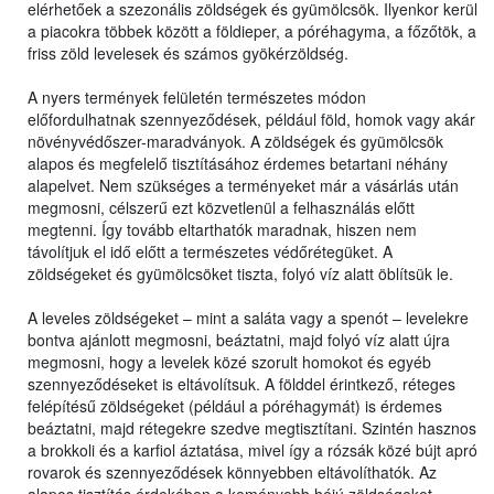
elérhetőek a szezonális zöldségek és gyümölcsök. Ilyenkor kerül
a piacokra többek között a földieper, a póréhagyma, a főzőtök, a
friss zöld levelesek és számos gyökérzöldség.
A nyers termények felületén természetes módon
előfordulhatnak szennyeződések, például föld, homok vagy akár
növényvédőszer-maradványok. A zöldségek és gyümölcsök
alapos és megfelelő tisztításához érdemes betartani néhány
alapelvet. Nem szükséges a terményeket már a vásárlás után
megmosni, célszerű ezt közvetlenül a felhasználás előtt
megtenni. Így tovább eltarthatók maradnak, hiszen nem
távolítjuk el idő előtt a természetes védőrétegüket. A
zöldségeket és gyümölcsöket tiszta, folyó víz alatt öblítsük le.
A leveles zöldségeket – mint a saláta vagy a spenót – levelekre
bontva ajánlott megmosni, beáztatni, majd folyó víz alatt újra
megmosni, hogy a levelek közé szorult homokot és egyéb
szennyeződéseket is eltávolítsuk. A földdel érintkező, réteges
felépítésű zöldségeket (például a póréhagymát) is érdemes
beáztatni, majd rétegekre szedve megtisztítani. Szintén hasznos
a brokkoli és a karfiol áztatása, mivel így a rózsák közé bújt apró
rovarok és szennyeződések könnyebben eltávolíthatók. Az