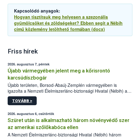
Kapcsolódó anyagok:
Hogyan tisztítsuk meg helyesen a szezonális
gyümölcsöket és zöldségeket? Ebben segít a Nébih
című közlemény letölthető formában (docx)
Friss hírek
2026. augusztus 7, péntek
Újabb vármegyében jelent meg a kőrisrontó
karcsúdíszbogár
Újabb területen, Borsod-Abaúj-Zemplén vármegyében is
igazolta a Nemzeti Élelmiszerlánc-biztonsági Hivatal (Nébih) a
kőrisrontó karcsúdíszbogár (Agrilus planipennis) jelenlétét. A
TOVÁBB >
kártevőt nem csak színcsapdában találták meg, de már fertőzött
fában is azonosították. A növényvédelmi szakemberek folytatják
az intenzív felderítést, emellett az intézkedéseket a szlovák
2026. augusztus 6, csütörtök
hatósággal is összehangolják a terjedés megállítása érdekében.
Szüret után is alkalmazható három növényvédő szer
az amerikai szőlőkabóca ellen
A Nemzeti Élelmiszerlánc-biztonsági Hivatal (Nébih) három