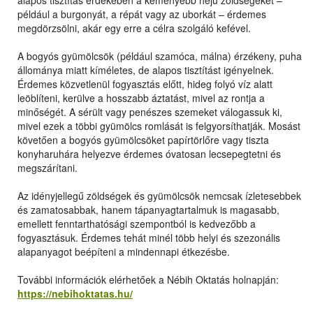
alapos tisztítás érdekében a keményebb héjú zöldségeket –
például a burgonyát, a répát vagy az uborkát – érdemes
megdörzsölni, akár egy erre a célra szolgáló kefével.
A bogyós gyümölcsök (például szamóca, málna) érzékeny, puha
állománya miatt kíméletes, de alapos tisztítást igényelnek.
Érdemes közvetlenül fogyasztás előtt, hideg folyó víz alatt
leöblíteni, kerülve a hosszabb áztatást, mivel az rontja a
minőségét. A sérült vagy penészes szemeket válogassuk ki,
mivel ezek a többi gyümölcs romlását is felgyorsíthatják. Mosást
követően a bogyós gyümölcsöket papírtörlőre vagy tiszta
konyharuhára helyezve érdemes óvatosan lecsepegtetni és
megszárítani.
Az idényjellegű zöldségek és gyümölcsök nemcsak ízletesebbek
és zamatosabbak, hanem tápanyagtartalmuk is magasabb,
emellett fenntarthatósági szempontból is kedvezőbb a
fogyasztásuk. Érdemes tehát minél több helyi és szezonális
alapanyagot beépíteni a mindennapi étkezésbe.
További információk elérhetőek a Nébih Oktatás holnapján:
https://nebihoktatas.hu/