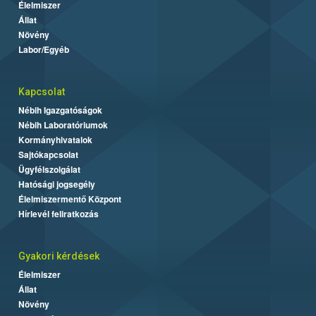
Élelmiszer
Állat
Növény
Labor/Egyéb
Kapcsolat
Nébih Igazgatóságok
Nébih Laboratóriumok
Kormányhivatalok
Sajtókapcsolat
Ügyfélszolgálat
Hatósági jogsegély
Élelmiszermentő Központ
Hírlevél feliratkozás
Gyakori kérdések
Élelmiszer
Állat
Növény