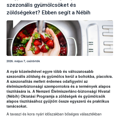
szezonális gyümölcsöket és
zöldségeket? Ebben segít a Nébih
2026. május 7, csütörtök
A nyár közeledtével egyre több és változatosabb
szezonális zöldség és gyümölcs kerül a boltokba, piacokra.
A szezonalitás mellett érdemes odafigyelni az
élelmiszerbiztonsági szempontokra és a termények alapos
tisztítására is. A Nemzeti Élelmiszerlánc-biztonsági Hivatal
(Nébih) Oktatási Programja a zöldségek és gyümölcsök
alapos tisztításához gyűjtött össze egyszerű és praktikus
tanácsokat.
A tavaszi és kora nyári időszakban bőséges választékban