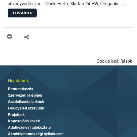
növényvédő szer – Decis Forte, Klartan 24 EW, Oroganic –
engedélyokiratát módosította, így azok a szüretet követően,
TOVÁBB >
egészen a vesszőérettség (BBCH 91) stádiumáig
felhasználhatóak a szőlőben. A kiterjesztések célja, hogy a korai
érésű szőlőkben is legyen lehetőség a károsító elleni további
védekezésre. Az Oroganic készítmény kis kiszerelésben kiskerti
felhasználók számára is elérhető és ökológiai termesztésben is
engedélyezett.
Cookie beállítások
Hivatalunk
Bemutatkozás
Szervezeti felépítés
Gazdálkodási adatok
Felügyeleti szervünk
Projektek
Kapcsolódó linkek
Adatkezelési tájékoztató
Akadálymentességi nyilatkozat