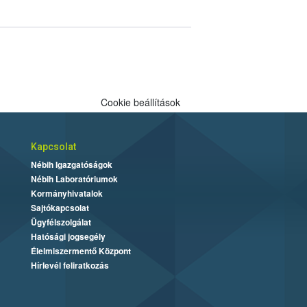
Cookie beállítások
Kapcsolat
Nébih Igazgatóságok
Nébih Laboratóriumok
Kormányhivatalok
Sajtókapcsolat
Ügyfélszolgálat
Hatósági jogsegély
Élelmiszermentő Központ
Hírlevél feliratkozás