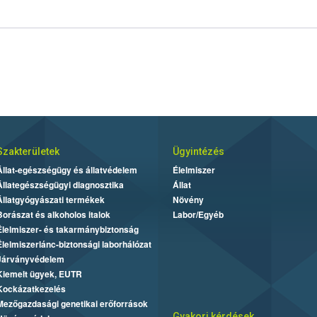
Szakterületek
Ügyintézés
Állat-egészségügy és állatvédelem
Élelmiszer
Állategészségügyi diagnosztika
Állat
Állatgyógyászati termékek
Növény
Borászat és alkoholos italok
Labor/Egyéb
Élelmiszer- és takarmánybiztonság
Élelmiszerlánc-biztonsági laborhálózat
Járványvédelem
Kiemelt ügyek, EUTR
Kockázatkezelés
Mezőgazdasági genetikai erőforrások
Gyakori kérdések