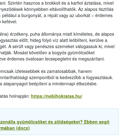
ni. Szintén hasznos a brokkoli és a karfiol áztatása, mivel
nyeződések könnyebben eltávolíthatók. Az alapos tisztítás
például a burgonyát, a répát vagy az uborkát – érdemes
ó kefével.
na) érzékeny, puha állománya miatt kíméletes, de alapos
yasztás előtt, hideg folyó víz alatt leöblíteni, kerülve a
gét. A sérült vagy penészes szemeket válogassuk ki, mivel
íthatják. Mosást követően a bogyós gyümölcsöket
ezve érdemes óvatosan lecsepegtetni és megszárítani.
nemcsak ízletesebbek és zamatosabbak, hanem
nntarthatósági szempontból is kedvezőbb a fogyasztásuk.
is alapanyagot beépíteni a mindennapi étkezésbe.
tatás holnapján:
https://nebihoktatas.hu/
ezonális gyümölcsöket és zöldségeket? Ebben segít
ormában (docx)