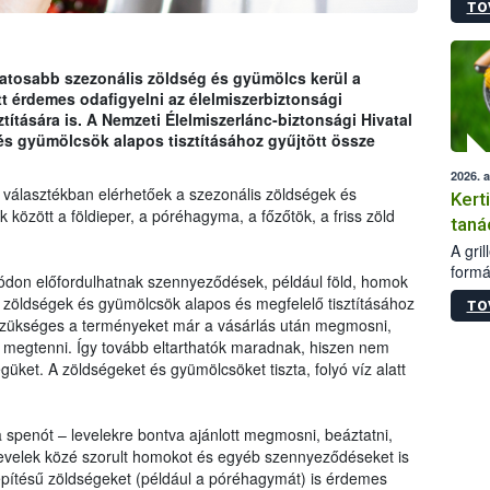
TO
módos
egész
felha
célja
zatosabb szezonális zöldség és gyümölcs kerül a
lehet
tt érdemes odafigyelni az élelmiszerbiztonsági
Az Or
ítására is. A Nemzeti Élelmiszerlánc-biztonsági Hivatal
felha
és gyümölcsök alapos tisztításához gyűjtött össze
terme
2026. 
 választékban elérhetőek a szezonális zöldségek és
Kert
 között a földieper, a póréhagyma, a főzőtök, a friss zöld
taná
A gri
formá
ódon előfordulhatnak szennyeződések, például föld, homok
romlá
öldségek és gyümölcsök alapos és megfelelő tisztításához
TO
szapo
szükséges a terményeket már a vásárlás után megmosni,
sütög
tt megtenni. Így tovább eltarthatók maradnak, hiszen nem
techni
egüket. A zöldségeket és gyümölcsöket tiszta, folyó víz alatt
alapa
higié
hőkez
a spenót – levelekre bontva ajánlott megmosni, beáztatni,
tárol
 levelek közé szorult homokot és egyéb szennyeződéseket is
Hivat
elépítésű zöldségeket (például a póréhagymát) is érdemes
a biz