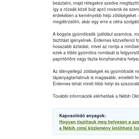
beáztatni, majd rétegekre szedve megtisztíta
így a rózsák közé bújt apró rovarok és szen
érdekében a keményebb héjú zöldségeket – 
megdörzsölni, akár egy erre a célra szolgál
A bogyós gyümölcsök (például szamóca, mál
tisztítást igényelnek. Érdemes közvetlenül fog
hosszabb áztatást, mivel az rontja a minősé
ezek a többi gyümölcs romlását is felgyors
papírtörlőre vagy tiszta konyharuhára hely
Az idényjellegű zöldségek és gyümölcsök 
tápanyagtartalmuk is magasabb, emellett fe
Érdemes tehát minél több helyi és szezonál
További információk elérhetőek a Nébih Ok
Kapcsolódó anyagok:
Hogyan tisztítsuk meg helyesen a sz
a Nébih című közlemény letölthető f