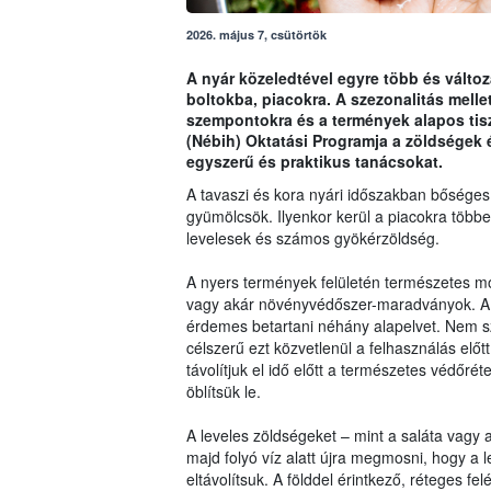
2026. május 7, csütörtök
A nyár közeledtével egyre több és válto
boltokba, piacokra. A szezonalitás melle
szempontokra és a termények alapos tiszt
(Nébih) Oktatási Programja a zöldségek 
egyszerű és praktikus tanácsokat.
A tavaszi és kora nyári időszakban bőséges
gyümölcsök. Ilyenkor kerül a piacokra többek
levelesek és számos gyökérzöldség.
A nyers termények felületén természetes m
vagy akár növényvédőszer-maradványok. A z
érdemes betartani néhány alapelvet. Nem 
célszerű ezt közvetlenül a felhasználás elő
távolítjuk el idő előtt a természetes védőrét
öblítsük le.
A leveles zöldségeket – mint a saláta vagy 
majd folyó víz alatt újra megmosni, hogy a
eltávolítsuk. A földdel érintkező, réteges f