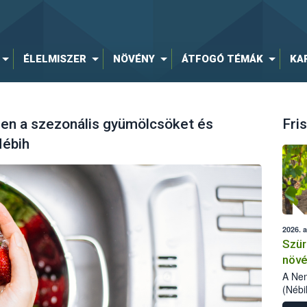
ÉLELMISZER
NÖVÉNY
ÁTFOGÓ TÉMÁK
KA
sen a szezonális gyümölcsöket és
Fris
Nébih
2026. 
Szür
növé
szől
A Nem
(Nébi
Klart