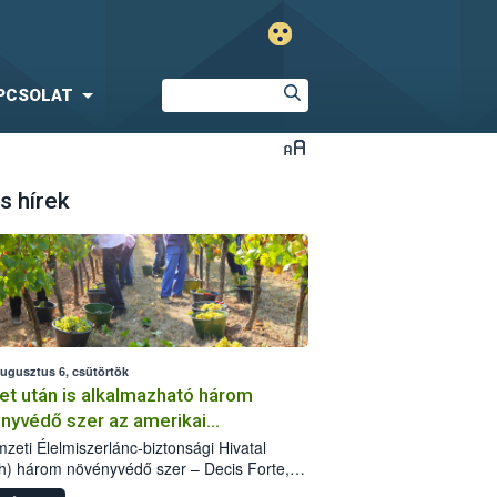
PCSOLAT
s hírek
augusztus 6, csütörtök
et után is alkalmazható három
nyvédő szer az amerikai
őkabóca ellen
zeti Élelmiszerlánc-biztonsági Hivatal
h) három növényvédő szer – Decis Forte,
an 24 EW, Oroganic – engedélyokiratát