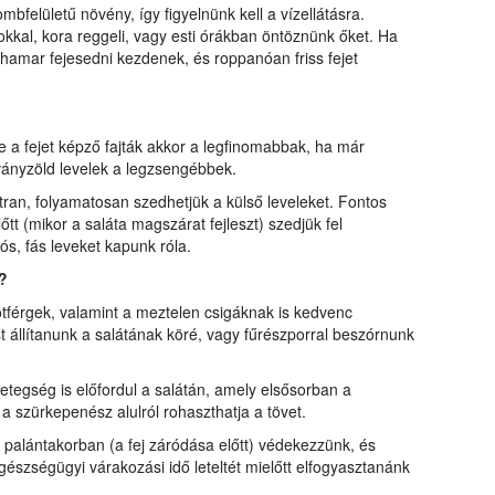
bfelületű növény, így figyelnünk kell a vízellátásra.
kal, kora reggeli, vagy esti órákban öntöznünk őket. Ha
hamar fejesedni kezdenek, és roppanóan friss fejet
e a fejet képző fajták akkor a legfinomabbak, ha már
alványzöld levelek a legzsengébbek.
tran, folyamatosan szedhetjük a külső leveleket. Fontos
tt (mikor a saláta magszárat fejleszt) szedjük fel
ós, fás leveket kapunk róla.
?
ótférgek, valamint a meztelen csigáknak is kedvenc
t állítanunk a salátának köré, vagy fűrészporral beszórnunk
egség is előfordul a salátán, amely elsősorban a
 szürkepenész alulról rohaszthatja a tövet.
palántakorban (a fej záródása előtt) védekezzünk, és
szségügyi várakozási idő leteltét mielőtt elfogyasztanánk