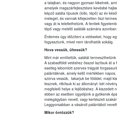
a talajban, és nagyon gyorsan kikelnek, amin
amelyek magszárfejlesztésre kevésbé hajlam
képző saláta típusok (lollo, tépő) az év kés
meleget, és vannak kifejezetten őszi termes
vagy át is teleltethetünk. A fentiek figyelemb
tépő vagy metélő saláták számára azonban 
Érdemes úgy időzíteni a vetéseket, hogy egy
fogyasztunk, mivel nem tárolhatók sokáig.
Hova vessük, ültessük?
Mint már említettük, salátát termeszthetünk
A szabadföldi vetéshez ősszel lazítsuk át a
esetleg lebomlott szerves trágyát forgassu
palántáknak, amely kellő mértékben napos.
szórva vessük, takarjuk be földdel, majd k
lesznek, ritkítsuk ki az állományt: két növé
megfelelő helye a fejlődéshez. A kiszedett 
ebben az esetben ügyeljünk a gyökerek éps
melegágyban nevelt, vagy kertészeti szakár
Leggyorsabban a vásárolt palántából nevelh
Mikor öntözzük?