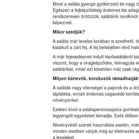
Mivel a saláta gyenge gyökérzetű és nagy lom
Egészen a fejképződésig érdemes kis adagok
rendszeresen öntözzük, salátáink rendkívül 
képeznek.
Mikor szedjük?
A saláta már leveles korában is szedhető, d
kialakult a zárt fej. A fej belsejében lévő h
A már fejesedésnek indult tépősalátákról bá
viszont, hogy a virágképződés, felmagzás elő
salátánkat, mivel ezt követően már csak rág
Milyen kártevők, kórokozók támadhatják
A saláták nagy ellenségei a pajorok és a dr
tápláléka, emiatt érdemes csigavédő kerítés
növényünket.
Ezeken kívül a salátaperonoszpóra gombabet
legyengült egyedeket támadja. Esős időben a
Növényvédő szerek használata esetén, már 
minden esetben várjuk meg az élelmezés-egé
a leveleket.