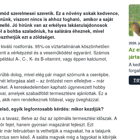
épüle
tmód szerelmesei szeretik. Ez a növény sokak kedvence,
tünk, viszont nincs is ahhoz fogható, amikor a saját
mellé. Jó hírünk van az erkélyes lakástulajdonosok
 a boltba szaladniuk, ha salátára éheznek, mivel
zthetjük ezt a zöldséget.
2026. j
kiváló rostforrás. 95%-os víztartalmának köszönhetően
Az e
rkenti a vérképzést és a veseműködést egyaránt. Számos
járta
például A-, C-, K- és B-vitamint, vagy éppen kalciumot,
A kedv
forga
erűbb dolog, mivel elég pár magot szórnunk a cserépbe,
Korm.
ét leforgása alatt – az öntözést nem elfelejtve – már
TO
sérül
leket. A kereskedelemben kapható úgynevezett hobby
felme
ai, amelyek szabadföldi termesztésre ajánlottak. Ez a
veszé
, akik nem rendelkeznek fóliával, vagy üvegházzal.
Ezen 
vonni
első, egyik legfontosabb kérdés: mikor kezdjük?
jártas
a tavasz, illetve az ősz az optimális termesztési időszak. A
ör fejet, hanem gyorsan magszárat fejleszt. Ezt
r már februárban is vethetjük a magvakat, ha a talajunk
cius sem késő. A saláta magvak még a fagyokat is kibírják