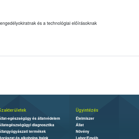
engedélyokiratnak és a technológiai előírásoknak
Szakterületek
Ügyintézés
Állat-egészségügy és állatvédelem
Élelmiszer
Állategészségügyi diagnosztika
Állat
Állatgyógyászati termékek
Növény
Borászat és alkoholos italok
Labor/Egyéb