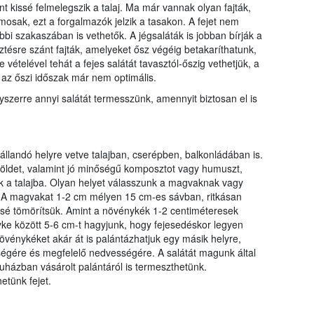
t kissé felmelegszik a talaj. Ma már vannak olyan fajták,
osak, ezt a forgalmazók jelzik a tasakon. A fejet nem
őbbi szakaszában is vethetők. A jégsaláták is jobban bírják a
ztésre szánt fajták, amelyeket ősz végéig betakaríthatunk,
e vételével tehát a fejes salátát tavasztól-őszig vethetjük, a
az őszi időszak már nem optimális.
szerre annyi salátát termesszünk, amennyit biztosan el is
 állandó helyre vetve talajban, cserépben, balkonládában is.
 földet, valamint jó minőségű komposztot vagy humuszt,
nk a talajba. Olyan helyet válasszunk a magvaknak vagy
 A magvakat 1-2 cm mélyen 15 cm-es sávban, ritkásan
issé tömörítsük. Amint a növénykék 1-2 centiméteresek
nyke között 5-6 cm-t hagyjunk, hogy fejesedéskor legyen
növénykéket akár át is palántázhatjuk egy másik helyre,
égére és megfelelő nedvességére. A salátát magunk által
uházban vásárolt palántáról is termeszthetünk.
etünk fejet.