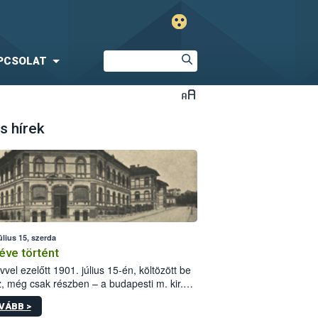
PCSOLAT
s hírek
úlius 15, szerda
éve történt
vvel ezelőtt 1901. július 15-én, költözött be
z, még csak részben – a budapesti m. kir.
i vetőmagvizsgáló állomás a Kis Rókus utca
VÁBB >
ám alatti, Czigler Győző által tervezett új