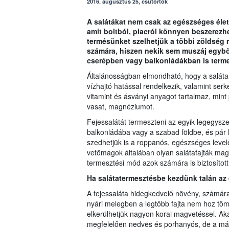
2016. augusztus 25, csütörtök
A salátákat nem csak az egészséges éle
amit boltból, piacról könnyen beszerezhe
termésünket szelhetjük a többi zöldség 
számára, hiszen nekik sem muszáj egyből
cserépben vagy balkonládákban is termes
Általánosságban elmondható, hogy a saláta 
vízhajtó hatással rendelkezik, valamint se
vitamint és ásványi anyagot tartalmaz, mint 
vasat, magnéziumot.
Fejessalátát termeszteni az egyik legegysz
balkonládába vagy a szabad földbe, és pár h
szedhetjük is a roppanós, egészséges leve
vetőmagok általában olyan salátafajták magv
termesztési mód azok számára is biztosított
Ha salátatermesztésbe kezdünk talán az 
A fejessaláta hidegkedvelő növény, számára 
nyári melegben a legtöbb fajta nem hoz töm
elkerülhetjük nagyon korai magvetéssel. Aká
megfelelően nedves és porhanyós, de a már